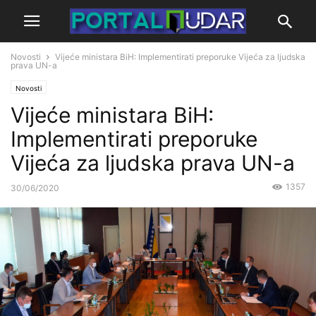
Novosti
Vijeće ministara BiH: Implementirati preporuke Vijeća za ljudska
prava UN-a
Novosti
Vijeće ministara BiH:
Implementirati preporuke
Vijeća za ljudska prava UN-a
1357
30/06/2020