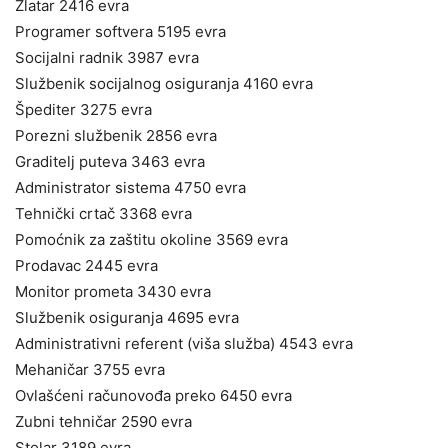
Zlatar 2416 evra
Programer softvera 5195 evra
Socijalni radnik 3987 evra
Službenik socijalnog osiguranja 4160 evra
Špediter 3275 evra
Porezni službenik 2856 evra
Graditelj puteva 3463 evra
Administrator sistema 4750 evra
Tehnički crtač 3368 evra
Pomoćnik za zaštitu okoline 3569 evra
Prodavac 2445 evra
Monitor prometa 3430 evra
Službenik osiguranja 4695 evra
Administrativni referent (viša služba) 4543 evra
Mehaničar 3755 evra
Ovlašćeni računovođa preko 6450 evra
Zubni tehničar 2590 evra
Stolar 3189 evra