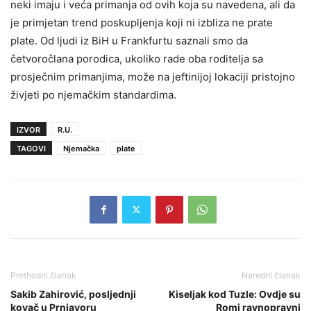
neki imaju i veća primanja od ovih koja su navedena, ali da
je primjetan trend poskupljenja koji ni izbliza ne prate
plate. Od ljudi iz BiH u Frankfurtu saznali smo da
četvoročlana porodica, ukoliko rade oba roditelja sa
prosječnim primanjima, može na jeftinijoj lokaciji pristojno
živjeti po njemačkim standardima.
IZVOR
R.U.
TAGOVI
Njemačka
plate
Prethodni članak
Naredni članak
Sakib Zahirović, posljednji
Kiseljak kod Tuzle: Ovdje su
kovač u Prnjavoru
Romi ravnopravni