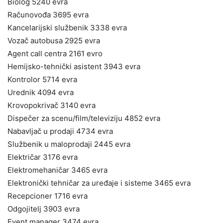
Biolog 5240 evra
Računovođa 3695 evra
Kancelarijski službenik 3338 evra
Vozač autobusa 2925 evra
Agent call centra 2161 evro
Hemijsko-tehnički asistent 3943 evra
Kontrolor 5714 evra
Urednik 4094 evra
Krovopokrivač 3140 evra
Dispečer za scenu/film/televiziju 4852 evra
Nabavljač u prodaji 4734 evra
Službenik u maloprodaji 2445 evra
Električar 3176 evra
Elektromehaničar 3465 evra
Elektronički tehničar za uređaje i sisteme 3465 evra
Recepcioner 1716 evra
Odgojitelj 3903 evra
Event manager 3474 evra