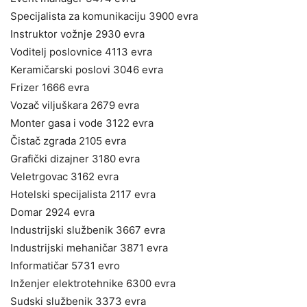
Specijalista za komunikaciju 3900 evra
Instruktor vožnje 2930 evra
Voditelj poslovnice 4113 evra
Keramičarski poslovi 3046 evra
Frizer 1666 evra
Vozač viljuškara 2679 evra
Monter gasa i vode 3122 evra
Čistač zgrada 2105 evra
Grafički dizajner 3180 evra
Veletrgovac 3162 evra
Hotelski specijalista 2117 evra
Domar 2924 evra
Industrijski službenik 3667 evra
Industrijski mehaničar 3871 evra
Informatičar 5731 evro
Inženjer elektrotehnike 6300 evra
Sudski službenik 3373 evra