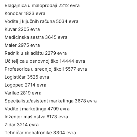
Blagajnica u maloprodaji 2212 evra
Konobar 1823 evra
Voditelj ključnih računa 5034 evra
Kuvar 2205 evra
Medicinska sestra 3645 evra
Maler 2975 evra
Radnik u skladištu 2279 evra
Učiteljica u osnovnoj školi 4444 evra
Profesorica u srednjoj školi 5577 evra
Logističar 3525 evra
Logoped 2714 evra
Varilac 2819 evra
Specijalista/asistent marketinga 3678 evra
Voditelj marketinga 4799 evra
Inženjer mašinstva 6173 evra
Zidar 3214 evra
Tehničar mehatronike 3304 evra