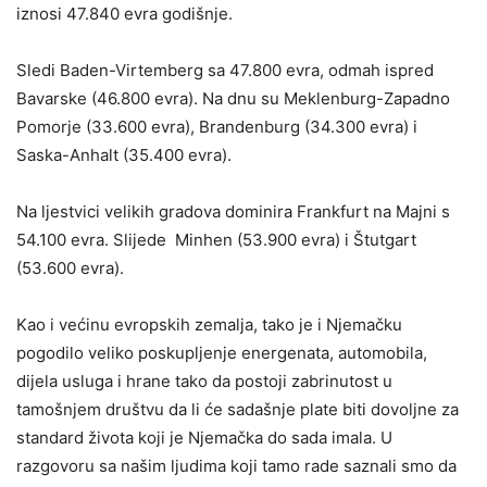
iznosi 47.840 evra godišnje.
Sledi Baden-Virtemberg sa 47.800 evra, odmah ispred
Bavarske (46.800 evra). Na dnu su Meklenburg-Zapadno
Pomorje (33.600 evra), Brandenburg (34.300 evra) i
Saska-Anhalt (35.400 evra).
Na ljestvici velikih gradova dominira Frankfurt na Majni s
54.100 evra. Slijede Minhen (53.900 evra) i Štutgart
(53.600 evra).
Kao i većinu evropskih zemalja, tako je i Njemačku
pogodilo veliko poskupljenje energenata, automobila,
dijela usluga i hrane tako da postoji zabrinutost u
tamošnjem društvu da li će sadašnje plate biti dovoljne za
standard života koji je Njemačka do sada imala. U
razgovoru sa našim ljudima koji tamo rade saznali smo da