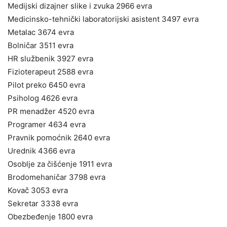
Medijski dizajner slike i zvuka 2966 evra
Medicinsko-tehnički laboratorijski asistent 3497 evra
Metalac 3674 evra
Bolničar 3511 evra
HR službenik 3927 evra
Fizioterapeut 2588 evra
Pilot preko 6450 evra
Psiholog 4626 evra
PR menadžer 4520 evra
Programer 4634 evra
Pravnik pomoćnik 2640 evra
Urednik 4366 evra
Osoblje za čišćenje 1911 evra
Brodomehaničar 3798 evra
Kovač 3053 evra
Sekretar 3338 evra
Obezbeđenje 1800 evra