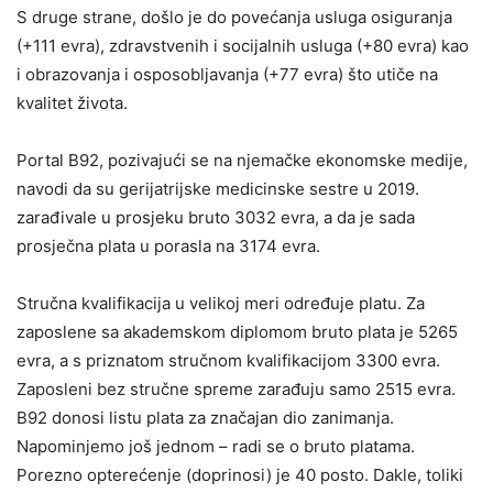
S druge strane, došlo je do povećanja usluga osiguranja
(+111 evra), zdravstvenih i socijalnih usluga (+80 evra) kao
i obrazovanja i osposobljavanja (+77 evra) što utiče na
kvalitet života.
Portal B92, pozivajući se na njemačke ekonomske medije,
navodi da su gerijatrijske medicinske sestre u 2019.
zarađivale u prosjeku bruto 3032 evra, a da je sada
prosječna plata u porasla na 3174 evra.
Stručna kvalifikacija u velikoj meri određuje platu. Za
zaposlene sa akademskom diplomom bruto plata je 5265
evra, a s priznatom stručnom kvalifikacijom 3300 evra.
Zaposleni bez stručne spreme zarađuju samo 2515 evra.
B92 donosi listu plata za značajan dio zanimanja.
Napominjemo još jednom – radi se o bruto platama.
Porezno opterećenje (doprinosi) je 40 posto. Dakle, toliki