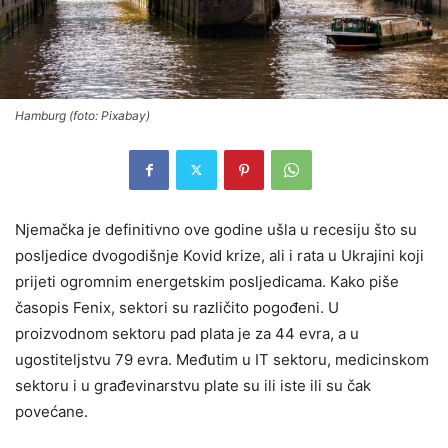
Hamburg (foto: Pixabay)
Njemačka je definitivno ove godine ušla u recesiju što su
posljedice dvogodišnje Kovid krize, ali i rata u Ukrajini koji
prijeti ogromnim energetskim posljedicama. Kako piše
časopis Fenix, sektori su različito pogođeni. U
proizvodnom sektoru pad plata je za 44 evra, a u
ugostiteljstvu 79 evra. Međutim u IT sektoru, medicinskom
sektoru i u građevinarstvu plate su ili iste ili su čak
povećane.