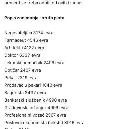
procent se treba odbiti od ovih iznosa.
Popis zanimanja i bruto plata
Negovateljica 3174 evra
Farmaceut 4546 evra
Arhitekta 4122 evra
Doktor 6337 evra
Lekarski pomoćnik 2496 evra
Optičar 2407 evra
Pekar 2319 evra
Prodavac u pekari 1840 evra
Bagerista 3437 evra
Bankarski službenik 4990 evra
Građevinski inženjer 4999 evra
Profesionalni vozač 2567 evra
Poslovni ekonomista (tekstil) 3916 evra