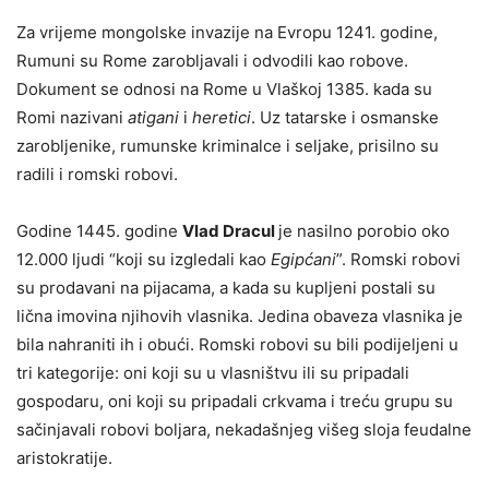
Za vrijeme mongolske invazije na Evropu 1241. godine,
Rumuni su Rome zarobljavali i odvodili kao robove.
Dokument se odnosi na Rome u Vlaškoj 1385. kada su
Romi nazivani
atigani
i
heretici
. Uz tatarske i osmanske
zarobljenike, rumunske kriminalce i seljake, prisilno su
radili i romski robovi.
Godine 1445. godine
Vlad Dracul
je nasilno porobio oko
12.000 ljudi “koji su izgledali kao
Egipćani
”. Romski robovi
su prodavani na pijacama, a kada su kupljeni postali su
lična imovina njihovih vlasnika. Jedina obaveza vlasnika je
bila nahraniti ih i obući. Romski robovi su bili podijeljeni u
tri kategorije: oni koji su u vlasništvu ili su pripadali
gospodaru, oni koji su pripadali crkvama i treću grupu su
sačinjavali robovi boljara, nekadašnjeg višeg sloja feudalne
aristokratije.