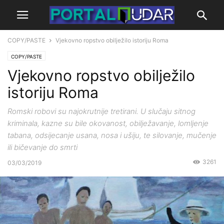
COPY/PASTE
Vjekovno ropstvo obilježilo istoriju Roma
COPY/PASTE
Vjekovno ropstvo obilježilo
istoriju Roma
Romski robovi su najokrutnije tretirani. U slučaju sitnog
kriminala, kazne su bile okovanost, obilježavanje, lomljenje
tabana, odsijecanje usana, nosa i ušiju, te silovanje, mučenje
ili bičevanje do smrti
3261
03/03/2019