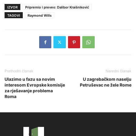
IZVOR
Pripremio i preveo: Dalibor Kraišniković
TAGOVI
Raymond Wills
Prethodni članak
Naredni članak
Ulazimo u fazu sa novim
U zagrebačkom naselju
interesom Evropske komisije
Petruševac ne žele Rome
za rješavanje problema
Roma