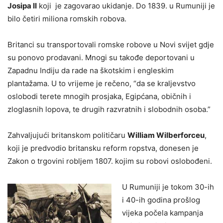
Josipa II
koji je zagovarao ukidanje. Do 1839. u Rumuniji je
bilo četiri miliona romskih robova.
Britanci su transportovali romske robove u Novi svijet gdje
su ponovo prodavani. Mnogi su takođe deportovani u
Zapadnu Indiju da rade na škotskim i engleskim
plantažama. U to vrijeme je rečeno, “da se kraljevstvo
oslobodi terete mnogih prosjaka, Egipćana, običnih i
zloglasnih lopova, te drugih razvratnih i slobodnih osoba.”
Zahvaljujući britanskom političaru
William Wilberforceu
,
koji je predvodio britansku reform ropstva, donesen je
Zakon o trgovini robljem 1807. kojim su robovi oslobođeni.
U Rumuniji je tokom 30-ih
i 40-ih godina prošlog
vijeka počela kampanja