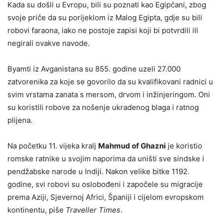
Kada su došli u Evropu, bili su poznati kao Egipćani, zbog
svoje priče da su porijeklom iz Malog Egipta, gdje su bili
robovi faraona, iako ne postoje zapisi koji bi potvrdili ili
negirali ovakve navode.
Byamti iz Avganistana su 855. godine uzeli 27.000
zatvorenika za koje se govorilo da su kvalifikovani radnici u
svim vrstama zanata s mersom, drvom i inžinjeringom. Oni
su koristili robove za nošenje ukradenog blaga i ratnog
plijena.
Na početku 11. vijeka kralj
Mahmud of Ghazni
je koristio
romske ratnike u svojim naporima da uništi sve sindske i
pendžabske narode u Indiji. Nakon velike bitke 1192.
godine, svi robovi su oslobođeni i započele su migracije
prema Aziji, Sjevernoj Africi, Španiji i cijelom evropskom
kontinentu, piše
Traveller Times
.