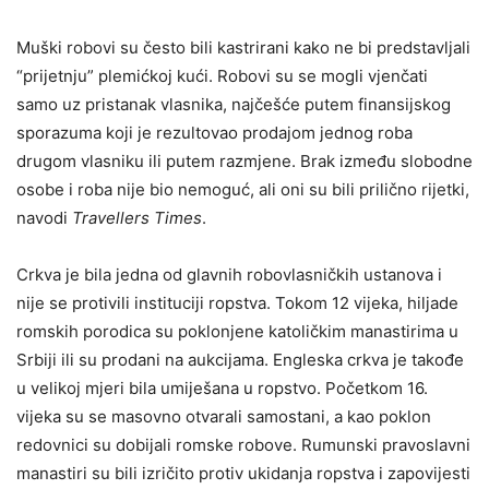
Muški robovi su često bili kastrirani kako ne bi predstavljali
“prijetnju” plemićkoj kući. Robovi su se mogli vjenčati
samo uz pristanak vlasnika, najčešće putem finansijskog
sporazuma koji je rezultovao prodajom jednog roba
drugom vlasniku ili putem razmjene. Brak između slobodne
osobe i roba nije bio nemoguć, ali oni su bili prilično rijetki,
navodi
Travellers Times
.
Crkva je bila jedna od glavnih robovlasničkih ustanova i
nije se protivili instituciji ropstva. Tokom 12 vijeka, hiljade
romskih porodica su poklonjene katoličkim manastirima u
Srbiji ili su prodani na aukcijama. Engleska crkva je takođe
u velikoj mjeri bila umiješana u ropstvo. Početkom 16.
vijeka su se masovno otvarali samostani, a kao poklon
redovnici su dobijali romske robove. Rumunski pravoslavni
manastiri su bili izričito protiv ukidanja ropstva i zapovijesti