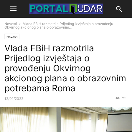
Novosti
Vlada FBiH razmotrila Prijedlog izvještaja o provođenju
Okvirnog akcionog plana o obrazovnim...
Novosti
Vlada FBiH razmotrila
Prijedlog izvještaja o
provođenju Okvirnog
akcionog plana o obrazovnim
potrebama Roma
753
12/01/2022