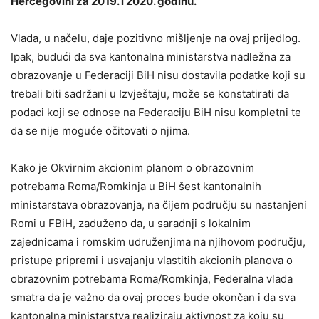
Hercegovini za 2019. i 2020. godinu.
Vlada, u načelu, daje pozitivno mišljenje na ovaj prijedlog.
Ipak, budući da sva kantonalna ministarstva nadležna za
obrazovanje u Federaciji BiH nisu dostavila podatke koji su
trebali biti sadržani u Izvještaju, može se konstatirati da
podaci koji se odnose na Federaciju BiH nisu kompletni te
da se nije moguće očitovati o njima.
Kako je Okvirnim akcionim planom o obrazovnim
potrebama Roma/Romkinja u BiH šest kantonalnih
ministarstava obrazovanja, na čijem području su nastanjeni
Romi u FBiH, zaduženo da, u saradnji s lokalnim
zajednicama i romskim udruženjima na njihovom području,
pristupe pripremi i usvajanju vlastitih akcionih planova o
obrazovnim potrebama Roma/Romkinja, Federalna vlada
smatra da je važno da ovaj proces bude okončan i da sva
kantonalna ministarstva realiziraju aktivnost za koju su