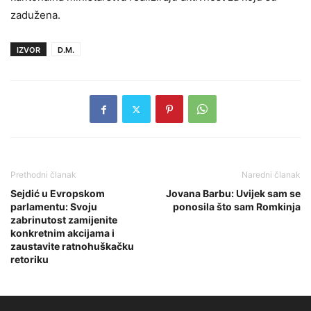
zadužena.
IZVOR
D.M.
Prethodni članak
Naredni članak
Sejdić u Evropskom
Jovana Barbu: Uvijek sam se
parlamentu: Svoju
ponosila što sam Romkinja
zabrinutost zamijenite
konkretnim akcijama i
zaustavite ratnohuškačku
retoriku