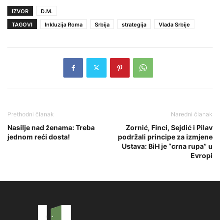
IZVOR
D.M.
TAGOVI
Inkluzija Roma
Srbija
strategija
Vlada Srbije
Prethodni članak
Naredni članak
Nasilje nad ženama: Treba
Zornić, Finci, Sejdić i Pilav
jednom reći dosta!
podržali principe za izmjene
Ustava: BiH je “crna rupa” u
Evropi