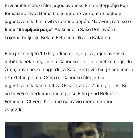
Prvi amblematski film jugoslavenske kinematografije koji
tematizira život Roma bio je ujedno vjerojatno najbolji
jugoslavenski film svih vremena uopće. Naravno, radi se o
filmu
“Skupljači perja”
Aleksandra Saše Petrovića u
kojemu briljiraju Bekim Fehmiu i Olivera Katarina.
Film je snimljen 1976. godine i bio je prvi jugoslavenski
dobitnik neke nagrade u Cannesu. Dobio je veliku nagradu
žirija, novinarsku nagradu, a Saša Petrović bio je nominiran
i za Zlatnu palmu. Osim na Cannesu film je bio
jugoslavenski kandidat za Oscara, a i za Zlatni globus. Bili
su to veliki međunarodni uspjesi. Film je od Bekima
Fehmiua i Olivere Katarine napravio međunarodne
zvijezde.