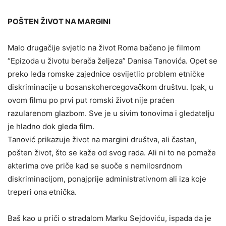
POŠTEN ŽIVOT NA MARGINI
Malo drugačije svjetlo na život Roma bačeno je filmom
“Epizoda u životu berača željeza” Danisa Tanovića. Opet se
preko leđa romske zajednice osvijetlio problem etničke
diskriminacije u bosanskohercegovačkom društvu. Ipak, u
ovom filmu po prvi put romski život nije praćen
razularenom glazbom. Sve je u sivim tonovima i gledatelju
je hladno dok gleda film.
Tanović prikazuje život na margini društva, ali častan,
pošten život, što se kaže od svog rada. Ali ni to ne pomaže
akterima ove priče kad se suoče s nemilosrdnom
diskriminacijom, ponajprije administrativnom ali iza koje
treperi ona etnička.
Baš kao u priči o stradalom Marku Sejdoviću, ispada da je