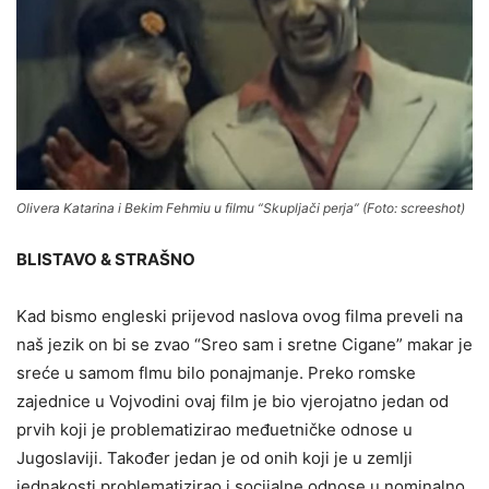
Olivera Katarina i Bekim Fehmiu u filmu “Skupljači perja” (Foto: screeshot)
BLISTAVO & STRAŠNO
Kad bismo engleski prijevod naslova ovog filma preveli na
naš jezik on bi se zvao “Sreo sam i sretne Cigane” makar je
sreće u samom flmu bilo ponajmanje. Preko romske
zajednice u Vojvodini ovaj film je bio vjerojatno jedan od
prvih koji je problematizirao međuetničke odnose u
Jugoslaviji. Također jedan je od onih koji je u zemlji
jednakosti problematizirao i socijalne odnose u nominalno