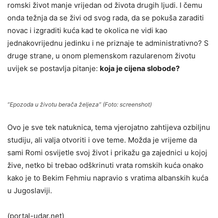
romski život manje vrijedan od života drugih ljudi. I čemu
onda težnja da se živi od svog rada, da se pokuša zaraditi
novac i izgraditi kuća kad te okolica ne vidi kao
jednakovrijednu jedinku i ne priznaje te administrativno? S
druge strane, u onom plemenskom razularenom životu
uvijek se postavlja pitanje:
koja je cijena slobode?
“Epozoda u životu berača željeza” (Foto: screenshot)
Ovo je sve tek natuknica, tema vjerojatno zahtijeva ozbiljnu
studiju, ali valja otvoriti i ove teme. Možda je vrijeme da
sami Romi osvijetle svoj život i prikažu ga zajednici u kojoj
žive, netko bi trebao odškrinuti vrata romskih kuća onako
kako je to Bekim Fehmiu napravio s vratima albanskih kuća
u Jugoslaviji.
(portal-udar.net)