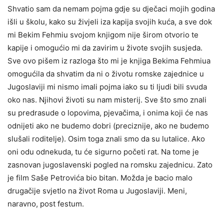
Shvatio sam da nemam pojma gdje su dječaci mojih godina
išli u školu, kako su živjeli iza kapija svojih kuća, a sve dok
mi Bekim Fehmiu svojom knjigom nije širom otvorio te
kapije i omogućio mi da zavirim u živote svojih susjeda.
Sve ovo pišem iz razloga što mi je knjiga Bekima Fehmiua
omogućila da shvatim da ni o životu romske zajednice u
Jugoslaviji mi nismo imali pojma iako su ti ljudi bili svuda
oko nas. Njihovi životi su nam misterij. Sve što smo znali
su predrasude o lopovima, pjevačima, i onima koji će nas
odnijeti ako ne budemo dobri (preciznije, ako ne budemo
slušali roditelje). Osim toga znali smo da su lutalice. Ako
oni odu odnekuda, tu će sigurno početi rat. Na tome je
zasnovan jugoslavenski pogled na romsku zajednicu. Zato
je film Saše Petrovića bio bitan. Možda je bacio malo
drugačije svjetlo na život Roma u Jugoslaviji. Meni,
naravno, post festum.