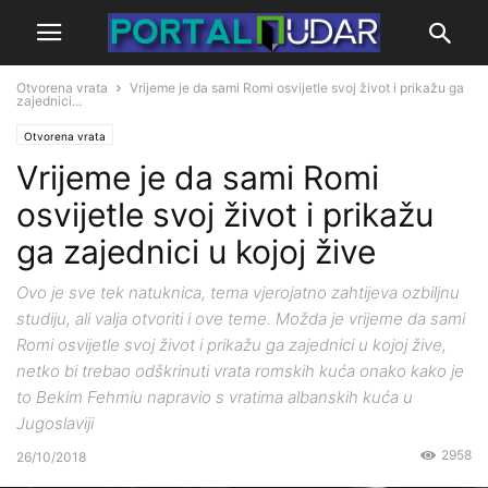
Otvorena vrata
Vrijeme je da sami Romi osvijetle svoj život i prikažu ga
zajednici...
Otvorena vrata
Vrijeme je da sami Romi
osvijetle svoj život i prikažu
ga zajednici u kojoj žive
Ovo je sve tek natuknica, tema vjerojatno zahtijeva ozbiljnu
studiju, ali valja otvoriti i ove teme. Možda je vrijeme da sami
Romi osvijetle svoj život i prikažu ga zajednici u kojoj žive,
netko bi trebao odškrinuti vrata romskih kuća onako kako je
to Bekim Fehmiu napravio s vratima albanskih kuća u
Jugoslaviji
2958
26/10/2018