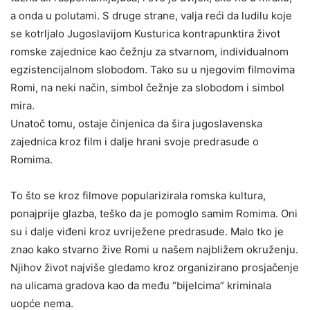
a onda u polutami. S druge strane, valja reći da ludilu koje
se kotrljalo Jugoslavijom Kusturica kontrapunktira život
romske zajednice kao čežnju za stvarnom, individualnom
egzistencijalnom slobodom. Tako su u njegovim filmovima
Romi, na neki način, simbol čežnje za slobodom i simbol
mira.
Unatoč tomu, ostaje činjenica da šira jugoslavenska
zajednica kroz film i dalje hrani svoje predrasude o
Romima.
To što se kroz filmove popularizirala romska kultura,
ponajprije glazba, teško da je pomoglo samim Romima. Oni
su i dalje viđeni kroz uvriježene predrasude. Malo tko je
znao kako stvarno žive Romi u našem najbližem okruženju.
Njihov život najviše gledamo kroz organizirano prosjačenje
na ulicama gradova kao da među “bijelcima” kriminala
uopće nema.