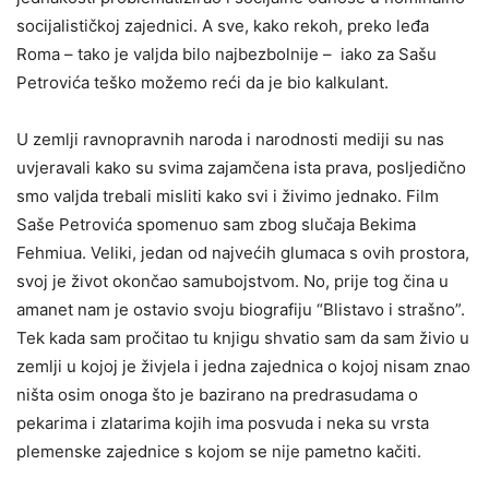
socijalističkoj zajednici. A sve, kako rekoh, preko leđa
Roma – tako je valjda bilo najbezbolnije – iako za Sašu
Petrovića teško možemo reći da je bio kalkulant.
U zemlji ravnopravnih naroda i narodnosti mediji su nas
uvjeravali kako su svima zajamčena ista prava, posljedično
smo valjda trebali misliti kako svi i živimo jednako. Film
Saše Petrovića spomenuo sam zbog slučaja Bekima
Fehmiua. Veliki, jedan od najvećih glumaca s ovih prostora,
svoj je život okončao samubojstvom. No, prije tog čina u
amanet nam je ostavio svoju biografiju “Blistavo i strašno”.
Tek kada sam pročitao tu knjigu shvatio sam da sam živio u
zemlji u kojoj je živjela i jedna zajednica o kojoj nisam znao
ništa osim onoga što je bazirano na predrasudama o
pekarima i zlatarima kojih ima posvuda i neka su vrsta
plemenske zajednice s kojom se nije pametno kačiti.