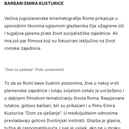
BARBARI EMIRA KUSTURICE
Većina jugoslavenske kinematografije Rome prikazuje u
sporednim likovima uglavnom glazbenika čije užagrene oči
i tugaljiva pjesma prate život socijalističke zajednice. Ali
ima još par filmova koji su fokusirani isključivo na život
romske zajednice.
“Dom za vješanje” (Foto: screenshot)
To da se Romi bave čudnim poslovima, žive u nekoj vrsti
plemenske zajednice i lutaju svijetom ostalo je uvriježeno i
u daljnjem filmskom tematiziranju života Roma. Raspjevane
lutalice, gotovo barbari, bili su prikazani i u filmu Emira
Kusturice “Dom za vješanje”. U međuljudskim odnosima
prevladavaju gotovo životinjski instinkti. Glazba je glasna,
tužna ali raspomamljujuća, i sve je uvijek, ako ne u mraku,