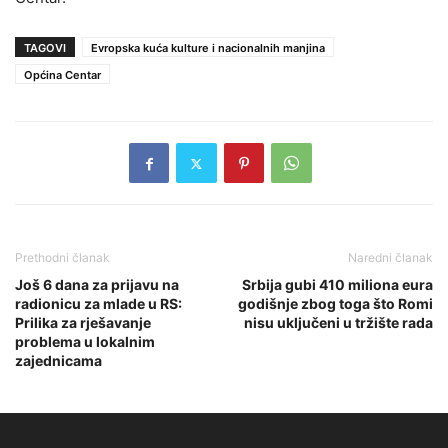
TAGOVI
Evropska kuća kulture i nacionalnih manjina
Općina Centar
Prethodni članak
Naredni članak
Još 6 dana za prijavu na
Srbija gubi 410 miliona eura
radionicu za mlade u RS:
godišnje zbog toga što Romi
Prilika za rješavanje
nisu uključeni u tržište rada
problema u lokalnim
zajednicama