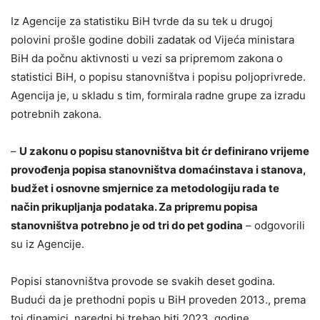
Iz Agencije za statistiku BiH tvrde da su tek u drugoj
polovini prošle godine dobili zadatak od Vijeća ministara
BiH da počnu aktivnosti u vezi sa pripremom zakona o
statistici BiH, o popisu stanovništva i popisu poljoprivrede.
Agencija je, u skladu s tim, formirala radne grupe za izradu
potrebnih zakona.
–
U zakonu o popisu stanovništva bit ćr definirano vrijeme
provođenja popisa stanovništva domaćinstava i stanova,
budžet i osnovne smjernice za metodologiju rada te
način prikupljanja podataka. Za pripremu popisa
stanovništva potrebno je od tri do pet godina
– odgovorili
su iz Agencije.
Popisi stanovništva provode se svakih deset godina.
Budući da je prethodni popis u BiH proveden 2013., prema
toj dinamici, naredni bi trebao biti 2023. godine.