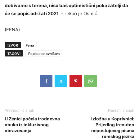
dobivamo s terena, nisu baš optimistični pokazatelji da
će se popis održati 2021.
– rekao je Osmić.
(FENA)
IZVOR
Fena
TAGOVI
Popis stanovništva
Prethodni članak
Naredni članak
U Zenici počela trodnevna
Izložba u Koprivnici:
obuka iz inkluzivnog
Prijedlog trenutno
obrazovanja
nepostojećeg pisma
romskog jezika