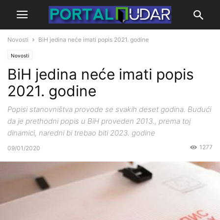
Novosti
BiH jedina neće imati popis 2021. godine
Novosti
BiH jedina neće imati popis
2021. godine
Popisi stanovništva provode se svakih deset godina. Budući
da je prethodni popis u BiH proveden 2013., prema toj
dinamici, naredni bi trebao biti 2023. godine
1277
09/01/2020