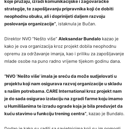
koje pružaju, izradi komunikacijske i zagovaračke
strategije, te zapošljavanju pripravnika koji će dobiti
neophodnu obuku, ali i doprinijeti daljem razvoju
poslovanja organizacije”
, istaknula je Bučan.
Direktor NVO “Nešto više”
Aleksandar Bundalo
kazao je
kako je ova organizacija kroz projekt dobila neophodnu
opremu za održavanje imanja, kao i priliku za zapošljavanje
mlade osobe na puno radno vrijeme tijekom godinu dana.
“NVO ‘Nešto više’ imala je sreću da može sudjelovati u
projektu koji nam osigurava razvoj organizacije u skladu
s našim potrebama. CARE International kroz projekt nam
je do sada osigurao izolaciju na zgradi farme koju imamo
u Humilišanima te izradu ograde koja je bila preduvjet da
kuću stavimo u funkciju trening centra”
, kazao je Bundalo.
Dodao je kako su radili sa savjetnicima koji su im pomogli