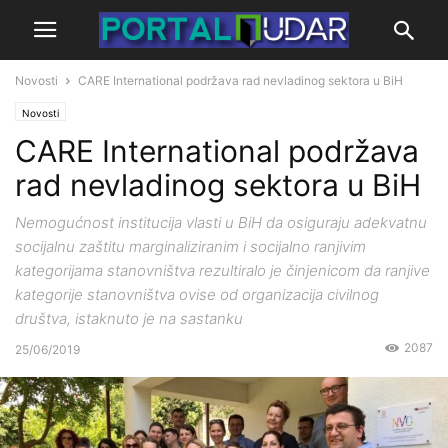
Novosti
CARE International podržava rad nevladinog sektora u BiH
Novosti
CARE International podržava
rad nevladinog sektora u BiH
Nemogućnost institucija vlasti u BiH da osiguraju adekvatnu
socijalnu zaštitu marginaliziranim i socijalno ranjivim
kategorijama stanovništva rezultiralo je činjenicom da ranjive
kategorije stanovništva ovise od organizacija civilnog
društva, istaknuto je na sastanku
2087
25/06/2019