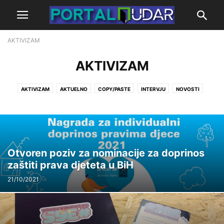
AKTIVIZAM
AKTIVIZAM
AKTIVIZAM
AKTUELNO
COPY/PASTE
INTERVJU
NOVOSTI
OTVORENA VRATA
POCETNA
PODCAST
Otvoren poziv za nominacije za doprinos
zaštiti prava djeteta u BiH
21/10/2021