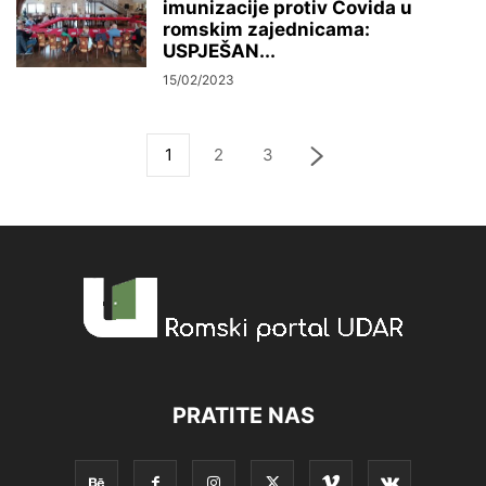
imunizacije protiv Covida u
romskim zajednicama:
USPJEŠAN...
15/02/2023
1
2
3
PRATITE NAS