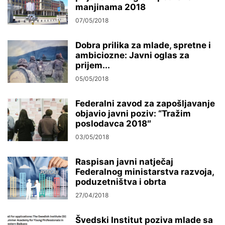
manjinama 2018
07/05/2018
Dobra prilika za mlade, spretne i
ambiciozne: Javni oglas za
prijem...
05/05/2018
Federalni zavod za zapošljavanje
objavio javni poziv: “Tražim
poslodavca 2018″
03/05/2018
Raspisan javni natječaj
Federalnog ministarstva razvoja,
poduzetništva i obrta
27/04/2018
Švedski Institut poziva mlade sa