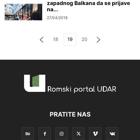
zapadnog Balkana da se prijave
na...
27/04/2018
18
19
20
PRATITE NAS