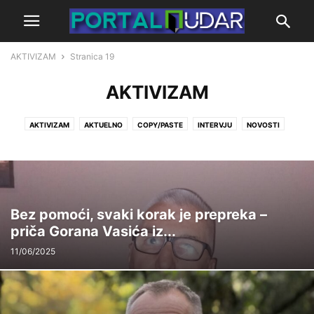
AKTIVIZAM
Stranica 19
AKTIVIZAM
AKTIVIZAM
AKTUELNO
COPY/PASTE
INTERVJU
NOVOSTI
OTVORENA VRATA
POCETNA
PODCAST
Bez pomoći, svaki korak je prepreka –
priča Gorana Vasića iz...
11/06/2025