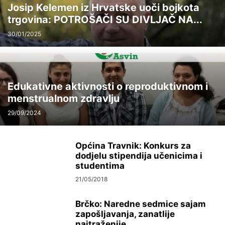
Josip Kelemen iz Hrvatske uoči bojkota
trgovina: POTROŠAČI SU DIVLJAČ NA...
30/01/2025
Edukativne aktivnosti o reproduktivnom i
menstrualnom zdravlju
29/09/2024
Općina Travnik: Konkurs za
dodjelu stipendija učenicima i
studentima
21/05/2018
Brčko: Naredne sedmice sajam
zapošljavanja, zanatlije
najtraženije