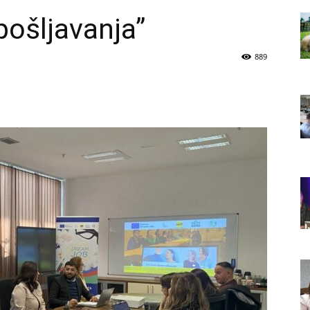
ošljavanja”
889