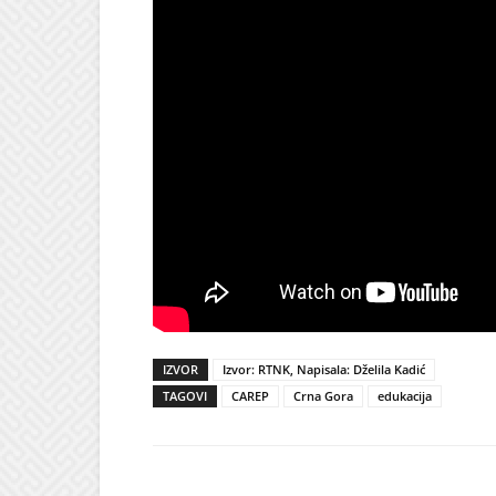
IZVOR
Izvor: RTNK, Napisala: Dželila Kadić
TAGOVI
CAREP
Crna Gora
edukacija