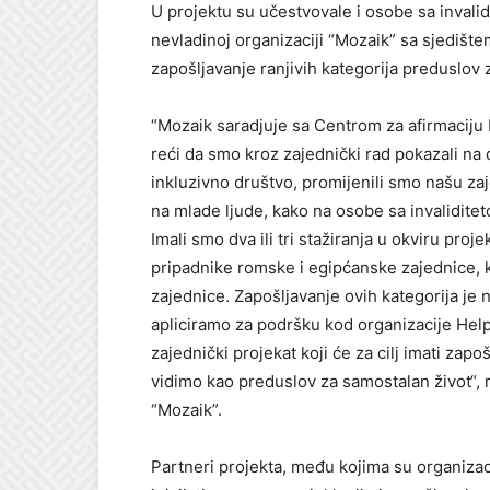
U projektu su učestvovale i osobe sa invali
nevladinoj organizaciji “Mozaik” sa sjedištem
zapošljavanje ranjivih kategorija preduslov 
“Mozaik saradjuje sa Centrom za afirmaciju 
reći da smo kroz zajednički rad pokazali na d
inkluzivno društvo, promijenili smo našu zaj
na mlade ljude, kako na osobe sa invalidite
Imali smo dva ili tri stažiranja u okviru proj
pripadnike romske i egipćanske zajednice, ka
zajednice. Zapošljavanje ovih kategorija je na
apliciramo za podršku kod organizacije Hel
zajednički projekat koji će za cilj imati zap
vidimo kao preduslov za samostalan život“, 
“Mozaik”.
Partneri projekta, među kojima su organizacij