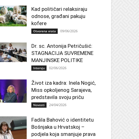
Kad političari relaksiraju
odnose, građani pakuju
kofere
09/06/2026
Otvorena vrata
Dr. sc. Antonija Petričušić:
STAGNACIJA SUVREMENE
MANJINSKE POLITIKE
02/06/2026
Intervju
Život iza kadra: Inela Nogić,
Miss opkoljenog Sarajeva,
predstavila svoju priču
24/04/2026
Novosti
Fadila Bahović o identitetu
Bošnjaka u Hrvatskoj –
podjela koja smanjuje prava