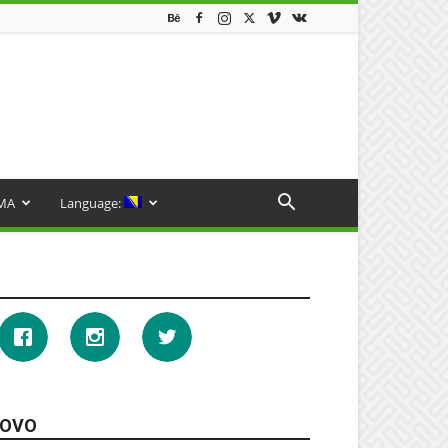
MA
Language:
OVO