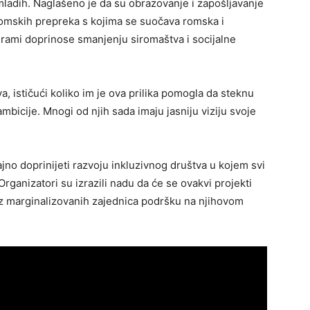
a mladih. Naglašeno je da su obrazovanje i zapošljavanje
nomskih prepreka s kojima se suočava romska i
grami doprinose smanjenju siromaštva i socijalne
a, ističući koliko im je ova prilika pomogla da steknu
mbicije. Mnogi od njih sada imaju jasniju viziju svoje
jno doprinijeti razvoju inkluzivnog društva u kojem svi
ganizatori su izrazili nadu da će se ovakvi projekti
 iz marginalizovanih zajednica podršku na njihovom