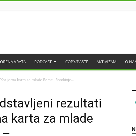
ORENA VRATA
PODCAST
COPY/PASTE
AKTIVIZAM
O NA
“Karijerna karta za mlade Rome i Romkinje...
tavljeni rezultati
na karta za mlade
N
 –