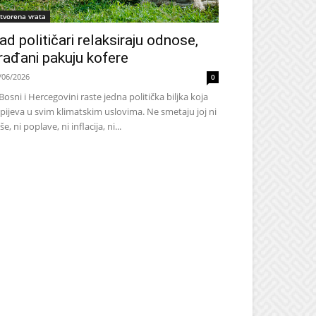
tvorena vrata
ad političari relaksiraju odnose,
rađani pakuju kofere
/06/2026
0
Bosni i Hercegovini raste jedna politička biljka koja
pijeva u svim klimatskim uslovima. Ne smetaju joj ni
še, ni poplave, ni inflacija, ni...