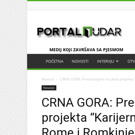
UDAR
MEDIJ KOJI ZAVRŠAVA SA PJESMOM
POČETNA
NOVOSTI
INTERVJU
OTV
Novosti
CRNA GORA: Predstavljeni rezultati projekta 
Novosti
CRNA GORA: Preds
projekta “Karijer
Rome i Romkinje