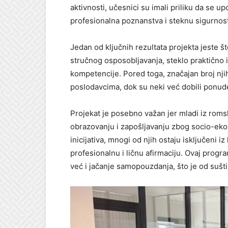
aktivnosti, učesnici su imali priliku da se 
profesionalna poznanstva i steknu sigurnost
Jedan od ključnih rezultata projekta jeste 
stručnog osposobljavanja, steklo praktično i
kompetencije. Pored toga, značajan broj nji
poslodavcima, dok su neki već dobili ponude
Projekat je posebno važan jer mladi iz roms
obrazovanju i zapošljavanju zbog socio-ek
inicijativa, mnogi od njih ostaju isključeni 
profesionalnu i ličnu afirmaciju. Ovaj progr
već i jačanje samopouzdanja, što je od sušti