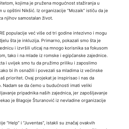
ditetom, kojima je pružena mogućnost stažiranja u
 u opštini Nikšić. Iz organizacije “Mozaik” ističu da je
za njihov samostalan život.
RE populacije već više od tri godine intezivno i mogu
jelu šta je inkluzija. Primarno, pokazali smo šta je
ednicu i izvršili uticaj na mnogo korisnika sa fokusom
tom, tako i na mlade iz romske i egipćanske zajednice.
ekta i uvijek smo tu da pružimo priliku i zaposlimo
ko bi ih osnažili i povezali sa mladima iz većinske
š prioritet. Ovaj projekat je inspirisao i nas da
p. Nadam se da ćemo u budućnosti imati veliki
ošljavanje pripadnika naših zajednica, jer zapošljavanje
rekao je Blagoje Šturanović iz nevladine organizacije
e “Help” i “Juventas”, istakli su značaj ovakvih