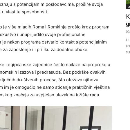
upoznaju s potencijalnim poslodavcima, prošire svoja
O
 u vlastite sposobnosti.
K
g
što je više mladih Roma i Romkinja prošlo kroz program
09
skustvo i unaprijedilo svoje profesionalne
U 
h je nakon programa ostvario kontakt s potencijalnim
us
 za zaposlenje ili priliku za dodatne obuke.
su
ke i egipćanske zajednice često nailaze na prepreke u
onomskih izazova i predrasuda. Bez podrške ovakvih
iz ključnih društvenih procesa, što otežava njihovu
am im je omogućio ne samo sticanje praktičnih vještina
nskog značaja za uspješan ulazak na tržište rada.