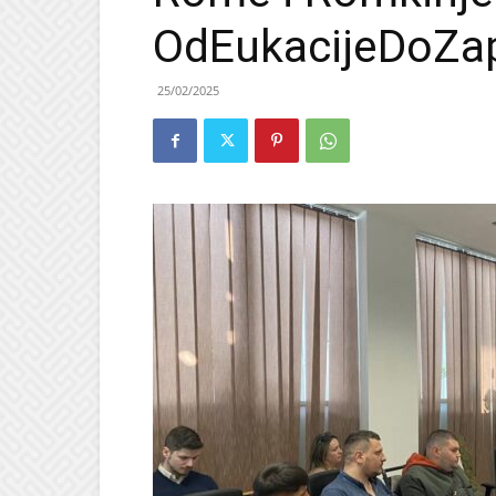
OdEukacijeDoZap
25/02/2025