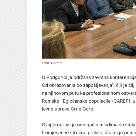
Foto: CAREP
U Podgorici je održana završna konferencija
Od obrazovanja do zapošljavanja”, čiji je ci
na njihovom putu ka profesionalnom ostvaren
Romske i Egipćanske populacije (CAREP), uz
javne uprave Crne Gore.
Ovaj program je omogućio mladima da steknu
tromjesečne stručne prakse, što im je pomogl