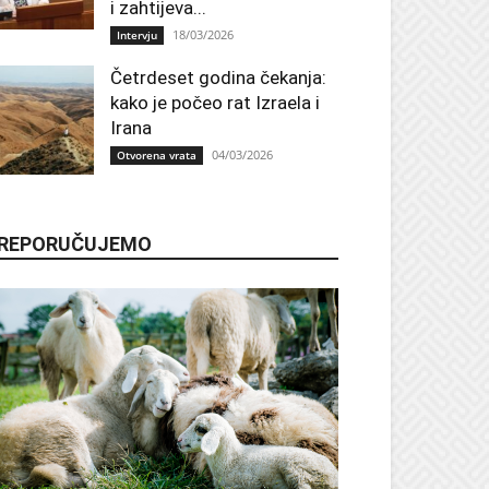
i zahtijeva...
18/03/2026
Intervju
Četrdeset godina čekanja:
kako je počeo rat Izraela i
Irana
04/03/2026
Otvorena vrata
REPORUČUJEMO