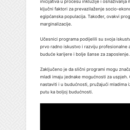
inicijativa u procesu inkluzije i osnaživanj
ključni faktori za prevazilaženje socio-eko
egipćanska populacija. Također, ovakvi pro
marginalizacije.
Učesnici programa podijelili su svoja iskustv
prvo radno iskustvo i razviju profesionalne a
buduće karijere i bolje šanse za zaposlenje.
Zaključeno je da slični programi mogu znača
mladi imaju jednake mogućnosti za uspjeh. Or
nastaviti i u budućnosti, pružajući mladima
putu ka boljoj budućnosti.