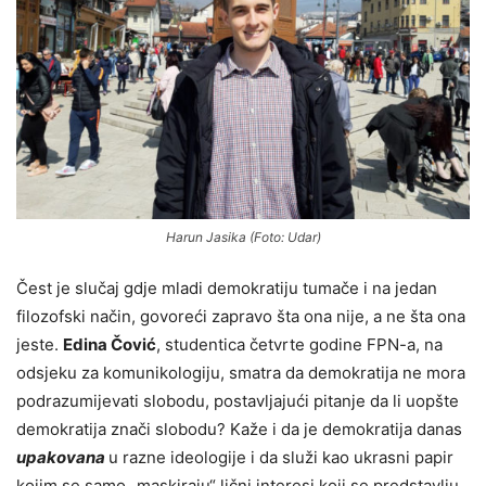
Harun Jasika (Foto: Udar)
Čest je slučaj gdje mladi demokratiju tumače i na jedan
filozofski način, govoreći zapravo šta ona nije, a ne šta ona
jeste.
Edina Čović
, studentica četvrte godine FPN-a, na
odsjeku za komunikologiju, smatra da demokratija ne mora
podrazumijevati slobodu, postavljajući pitanje da li uopšte
demokratija znači slobodu? Kaže i da je demokratija danas
upakovana
u razne ideologije i da služi kao ukrasni papir
kojim se samo „maskiraju“ lični interesi koji se predstavlju