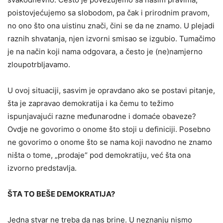
poistovjećujemo sa slobodom, pa čak i prirodnim pravom,
no ono što ona uistinu znači, čini se da ne znamo. U plejadi
raznih shvatanja, njen izvorni smisao se izgubio. Tumačimo
je na način koji nama odgovara, a često je (ne)namjerno
zloupotrbljavamo.
U ovoj situaciji, sasvim je opravdano ako se postavi pitanje,
šta je zapravao demokratija i ka čemu to težimo
ispunjavajući razne međunarodne i domaće obaveze?
Ovdje ne govorimo o onome što stoji u definiciji. Posebno
ne govorimo o onome što se nama koji navodno ne znamo
ništa o tome, „prodaje“ pod demokratiju, već šta ona
izvorno predstavlja.
ŠTA TO BEŠE DEMOKRATIJA?
Jedna stvar ne treba da nas brine. U neznanju nismo