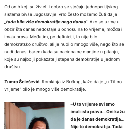
Od onih koji su živjeli i dobro se sjećaju jednopartijskog
sistema bivše Jugoslavije, vrlo često možemo čuti da je
„tada bilo više demokratije nego danas
“. Ako se uzme u
obzir šta danas nedostaje u odnosu na to vrijeme, možda i
imaju prava. Međutim, po definiciji, to nije bilo
demokratsko društvo, ali je nudilo mnogo više, nego što se
nudi danas, barem kada su nacionalne manjine u pitanju,
koje su najbolji pokazatelj stepena demokratije u jednom
društvu.
Zumra Šelešević
, Romkinja iz Brčkog, kaže da je „u Titino
vrijeme“ bilo je mnogo više demokratije.
–
U to vrijeme svi smo
imali ista prava… Oni kažu
da je danas demokratija…
Nije to demokratija. Tada