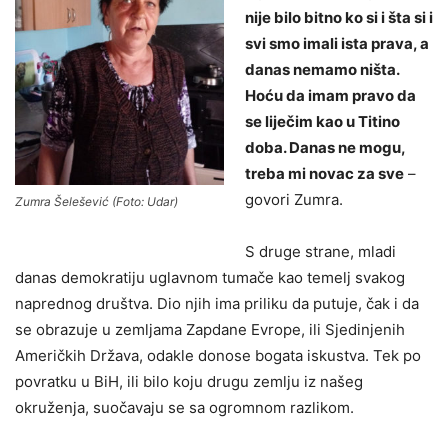
nije bilo bitno ko si i šta si i
svi smo imali ista prava, a
danas nemamo ništa.
Hoću da imam pravo da
se liječim kao u Titino
doba. Danas ne mogu,
treba mi novac za sve
–
govori Zumra.
Zumra Šelešević (Foto: Udar)
S druge strane, mladi
danas demokratiju uglavnom tumače kao temelj svakog
naprednog društva. Dio njih ima priliku da putuje, čak i da
se obrazuje u zemljama Zapdane Evrope, ili Sjedinjenih
Američkih Država, odakle donose bogata iskustva. Tek po
povratku u BiH, ili bilo koju drugu zemlju iz našeg
okruženja, suočavaju se sa ogromnom razlikom.