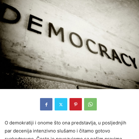
O demokratiji i onome što ona predstavlja, u posljednjih
par decenija intenzivno slušamo i čitamo gotovo
svakodnevno. Često je povezujemo sa našim pravima,