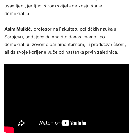
usamljeni, jer ljudi širom svijeta ne znaju šta je
demokratija.
Asim Mujkić,
profesor na Fakultetu političkih nauka u
Sarajevu, podsjeća da ono što danas imamo kao
demokratiju, zovemo parlamentarnom, ili predstavničkom,
ali da svoje korijene vuče od nastanka prvih zajednica.