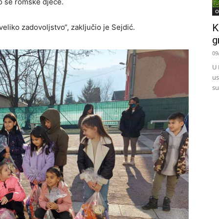
lo se romske djece.
O
K
veliko zadovoljstvo“, zaključio je Sejdić.
g
09
U 
us
su