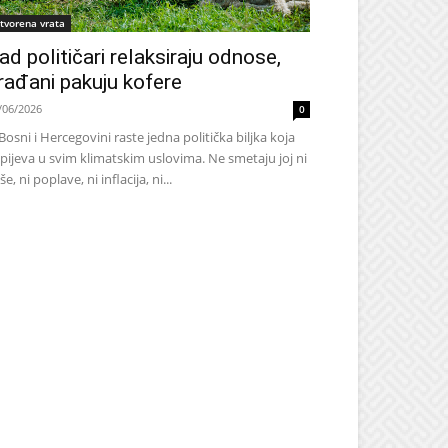
tvorena vrata
ad političari relaksiraju odnose,
rađani pakuju kofere
/06/2026
0
Bosni i Hercegovini raste jedna politička biljka koja
pijeva u svim klimatskim uslovima. Ne smetaju joj ni
še, ni poplave, ni inflacija, ni...