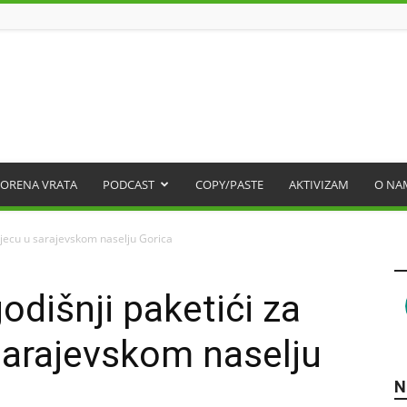
ORENA VRATA
PODCAST
COPY/PASTE
AKTIVIZAM
O NA
djecu u sarajevskom naselju Gorica
odišnji paketići za
sarajevskom naselju
N