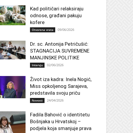
Kad političari relaksiraju
odnose, građani pakuju
kofere
09/06/2026
Otvorena vrata
Dr. sc. Antonija Petričušić:
STAGNACIJA SUVREMENE
MANJINSKE POLITIKE
02/06/2026
Intervju
Život iza kadra: Inela Nogić,
Miss opkoljenog Sarajeva,
predstavila svoju priču
24/04/2026
Novosti
Fadila Bahović o identitetu
Bošnjaka u Hrvatskoj –
podjela koja smanjuje prava