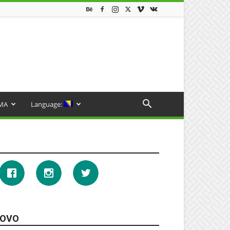
MA
Language:
OVO