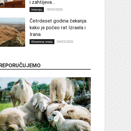
i zahtijeva...
18/03/2026
Intervju
Četrdeset godina čekanja:
kako je počeo rat Izraela i
Irana
04/03/2026
Otvorena vrata
REPORUČUJEMO