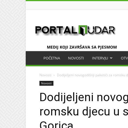
UDAR
MEDIJ KOJI ZAVRŠAVA SA PJESMOM
POČETNA
NOVOSTI
INTERVJU
OTV
Novosti
Dodijeljeni novogodišnji paketići za romsku 
Novosti
Dodijeljeni novog
romsku djecu u 
Gorica