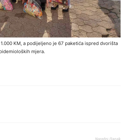
 1.000 KM, a podijeljeno je 67 paketića ispred dvorišta
pidemioloških mjera.
Naredni članak