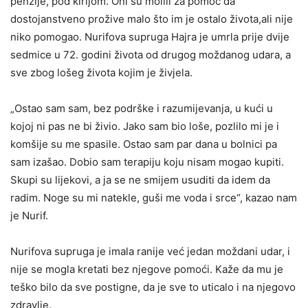
penzije, pod kirijom. Oni su molili za pomoć da
dostojanstveno prožive malo što im je ostalo života,ali nije
niko pomogao. Nurifova supruga Hajra je umrla prije dvije
sedmice u 72. godini života od drugog moždanog udara, a
sve zbog lošeg života kojim je živjela.
„Ostao sam sam, bez podrške i razumijevanja, u kući u
kojoj ni pas ne bi živio. Jako sam bio loše, pozlilo mi je i
komšije su me spasile. Ostao sam par dana u bolnici pa
sam izašao. Dobio sam terapiju koju nisam mogao kupiti.
Skupi su lijekovi, a ja se ne smijem usuditi da idem da
radim. Noge su mi natekle, guši me voda i srce“, kazao nam
je Nurif.
Nurifova supruga je imala ranije već jedan moždani udar, i
nije se mogla kretati bez njegove pomoći. Kaže da mu je
teško bilo da sve postigne, da je sve to uticalo i na njegovo
zdravlje.