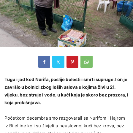
Tuga i jad kod Nurifa, poslije bolesti i smrti supruge. I on je
završio u bolnici zbog loših uslova u kojima živi u 21.
vijeku, bez struje i vode, u kući koja je skoro bez prozora, i
koja prokišnjava.
Početkom decembra smo razgovarali sa Nurifom i Hajrom
iz Bijeljine koji su živjeli u neuslovnoj kući bez krova, bez