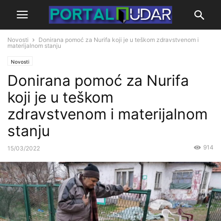
Novosti
Donirana pomoć za Nurifa koji je u teškom zdravstvenom i
materijalnom stanju
Novosti
Donirana pomoć za Nurifa
koji je u teškom
zdravstvenom i materijalnom
stanju
914
15/03/2022