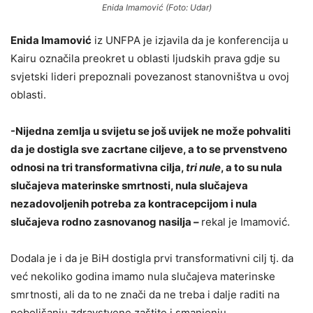
Enida Imamović (Foto: Udar)
Enida Imamović
iz UNFPA je izjavila da je konferencija u
Kairu označila preokret u oblasti ljudskih prava gdje su
svjetski lideri prepoznali povezanost stanovništva u ovoj
oblasti.
-Nijedna zemlja u svijetu se još uvijek ne može pohvaliti
da je dostigla sve zacrtane ciljeve, a to se prvenstveno
odnosi na tri transformativna cilja,
tri nule
, a to su nula
slučajeva materinske smrtnosti, nula slučajeva
nezadovoljenih potreba za kontracepcijom i nula
slučajeva rodno zasnovanog nasilja –
rekal je Imamović.
Dodala je i da je BiH dostigla prvi transformativni cilj tj. da
već nekoliko godina imamo nula slučajeva materinske
smrtnosti, ali da to ne znači da ne treba i dalje raditi na
poboljšanju zdravstvene zaštite i smanjenju