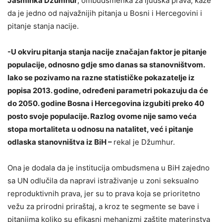
Jasminka Džumhur
, ombudsmenka za ljudska prava, kaže
da je jedno od najvažnijih pitanja u Bosni i Hercegovini i
pitanje stanja nacije.
-U okviru pitanja stanja nacije značajan faktor je pitanje
populacije, odnosno gdje smo danas sa stanovništvom.
Iako se pozivamo na razne statističke pokazatelje iz
popisa 2013. godine, određeni parametri pokazuju da će
do 2050. godine Bosna i Hercegovina izgubiti preko 40
posto svoje populacije. Razlog ovome nije samo veća
stopa mortaliteta u odnosu na natalitet, već i pitanje
odlaska stanovništva iz BiH –
rekal je Džumhur.
Ona je dodala da je institucija ombudsmena u BiH zajedno
sa UN odlučila da napravi istraživanje u zoni seksualno
reproduktivnih prava, jer su to prava koja se prioritetno
vežu za prirodni priraštaj, a kroz te segmente se bave i
pitanjima koliko su efikasni mehanizmi zaštite materinstva