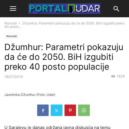
Novosti
Džumhur: Parametri pokazuju da će do 2050. BiH izgubiti preko
40 posto...
Novosti
Džumhur: Parametri pokazuju
da će do 2050. BiH izgubiti
preko 40 posto populacije
1839
18/07/2019
Jasminka Džumhur (Foto: Udar)
U Sarajevu je danas održana javna diskusija na temu