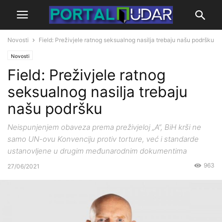
Novosti
Field: Preživjele ratnog seksualnog nasilja trebaju našu podršku
Novosti
Field: Preživjele ratnog
seksualnog nasilja trebaju
našu podršku
Neispunjenjem obaveza prema preživjeloj „A“, BiH krši ne
samo UN-ovu Konvenciju protiv torture, već i standarde
ustanovljene u drugim međunarodnim dokumentima
963
27/06/2021