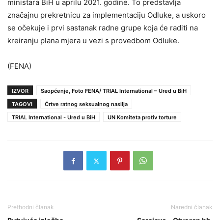
ministara BiH u aprilu 2021. godine. To predstavlja
značajnu prekretnicu za implementaciju Odluke, a uskoro
se očekuje i prvi sastanak radne grupe koja će raditi na
kreiranju plana mjera u vezi s provedbom Odluke.
(FENA)
IZVOR
Saopćenje, Foto FENA/ TRIAL International – Ured u BiH
TAGOVI
Ćrtve ratnog seksualnog nasilja
TRIAL International - Ured u BiH
UN Komiteta protiv torture
Prethodni članak
Naredni članak