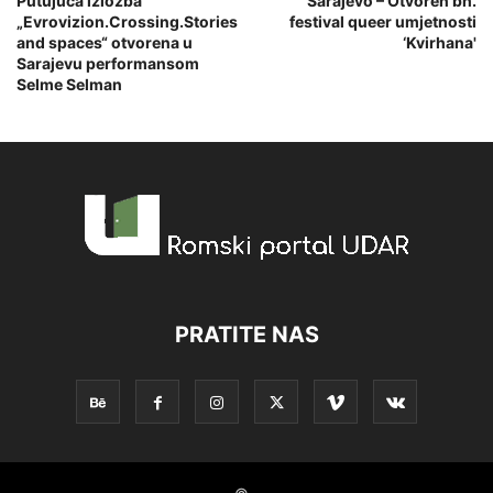
Putujuća izložba
Sarajevo – Otvoren bh.
„Evrovizion.Crossing.Stories
festival queer umjetnosti
and spaces“ otvorena u
‘Kvirhana'
Sarajevu performansom
Selme Selman
PRATITE NAS