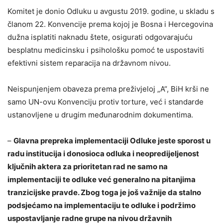
Komitet je donio Odluku u avgustu 2019. godine, u skladu s
članom 22. Konvencije prema kojoj je Bosna i Hercegovina
dužna isplatiti naknadu štete, osigurati odgovarajuću
besplatnu medicinsku i psihološku pomoć te uspostaviti
efektivni sistem reparacija na državnom nivou.
Neispunjenjem obaveza prema preživjeloj „A“, BiH krši ne
samo UN-ovu Konvenciju protiv torture, već i standarde
ustanovljene u drugim međunarodnim dokumentima.
–
Glavna prepreka implementaciji Odluke jeste sporost u
radu institucija i donosioca odluka i neopredijeljenost
ključnih aktera za prioritetan rad ne samo na
implementaciji te odluke već generalno na pitanjima
tranzicijske pravde. Zbog toga je još važnije da stalno
podsjećamo na implementaciju te odluke i podržimo
uspostavljanje radne grupe na nivou državnih