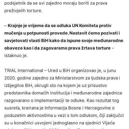
podsjetnik da se svi zajedno moraju boriti za prava
preživjelih torture.
–
Krajnje je vrijeme da se odluka UN Komiteta protiv
mučenja u potpunosti provede. Nastavit ćemo pozivati i
savjetovati vlasti BiH kako da ispune svoje međunarodne
obaveze kao i da zagovaramo prava žrtava torture
–
istaknuo je.
TRIAL International – Ured u BiH organizovao je, u junu
2020. godine zajedno za Ministarstvom za ljudska prava i
izbjeglice BiH, okrugli sto na kojem je uz prisustvo
predstavnika domaćih institucija i međunarodne zajednice
razgovarano o implementaciji te odluke. Kao rezultat tog
susreta, kreirana je Informacija Bosne i Hercegovine o
poduzetim aktivnostima u vezi s tom odlukom, čiji zaključci
su u konačnici usvojeni jednoglasno na sjednici Vijeća