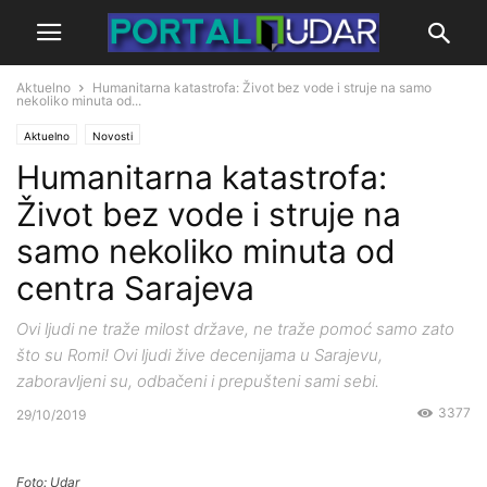
Aktuelno
Humanitarna katastrofa: Život bez vode i struje na samo
nekoliko minuta od...
Aktuelno
Novosti
Humanitarna katastrofa:
Život bez vode i struje na
samo nekoliko minuta od
centra Sarajeva
Ovi ljudi ne traže milost države, ne traže pomoć samo zato
što su Romi! Ovi ljudi žive decenijama u Sarajevu,
zaboravljeni su, odbačeni i prepušteni sami sebi.
3377
29/10/2019
Foto: Udar