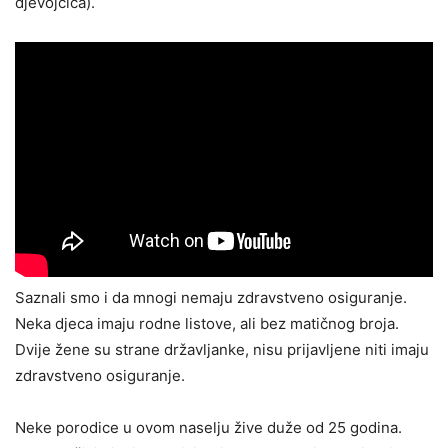
djevojčica).
Saznali smo i da mnogi nemaju zdravstveno osiguranje.
Neka djeca imaju rodne listove, ali bez matičnog broja.
Dvije žene su strane državljanke, nisu prijavljene niti imaju
zdravstveno osiguranje.
Neke porodice u ovom naselju žive duže od 25 godina.