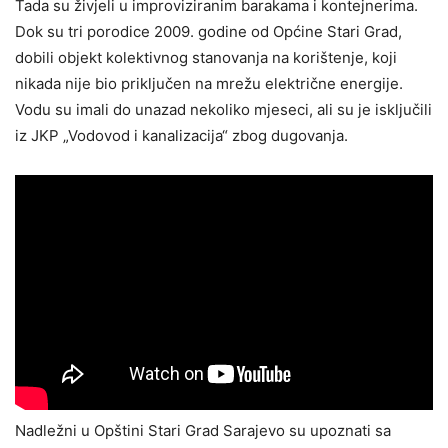
Tada su živjeli u improviziranim barakama i kontejnerima.
Dok su tri porodice 2009. godine od Općine Stari Grad,
dobili objekt kolektivnog stanovanja na korištenje, koji
nikada nije bio priključen na mrežu električne energije.
Vodu su imali do unazad nekoliko mjeseci, ali su je isključili
iz JKP „Vodovod i kanalizacija“ zbog dugovanja.
Nadležni u Opštini Stari Grad Sarajevo su upoznati sa