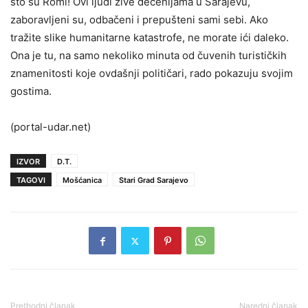
što su Romi! Ovi ljudi žive decenijama u Sarajevu,
zaboravljeni su, odbačeni i prepušteni sami sebi. Ako
tražite slike humanitarne katastrofe, ne morate ići daleko.
Ona je tu, na samo nekoliko minuta od čuvenih turističkih
znamenitosti koje ovdašnji političari, rado pokazuju svojim
gostima.
(portal-udar.net)
IZVOR
D.T.
TAGOVI
Mošćanica
Stari Grad Sarajevo
Prethodni članak
Naredni članak