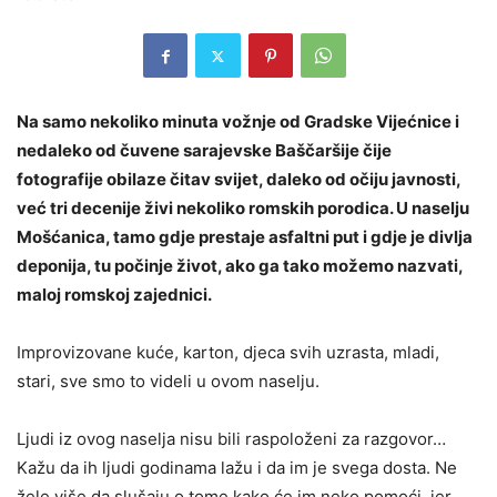
Na samo nekoliko minuta vožnje od Gradske Vijećnice i
nedaleko od čuvene sarajevske Baščaršije čije
fotografije obilaze čitav svijet, daleko od očiju javnosti,
već tri decenije živi nekoliko romskih porodica. U naselju
Mošćanica, tamo gdje prestaje asfaltni put i gdje je divlja
deponija, tu počinje život, ako ga tako možemo nazvati,
maloj romskoj zajednici.
Improvizovane kuće, karton, djeca svih uzrasta, mladi,
stari, sve smo to videli u ovom naselju.
Ljudi iz ovog naselja nisu bili raspoloženi za razgovor…
Kažu da ih ljudi godinama lažu i da im je svega dosta. Ne
žele više da slušaju o tome kako će im neko pomoći, jer