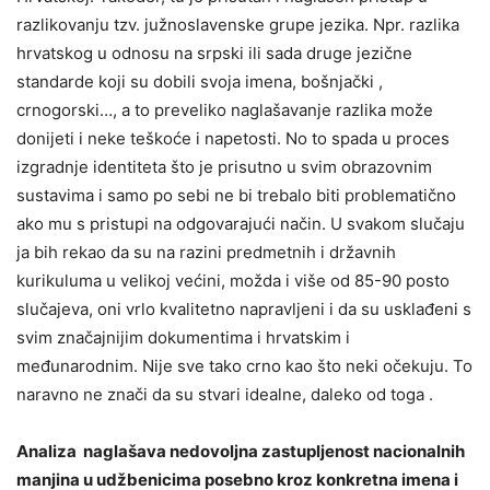
razlikovanju tzv. južnoslavenske grupe jezika. Npr. razlika
hrvatskog u odnosu na srpski ili sada druge jezične
standarde koji su dobili svoja imena, bošnjački ,
crnogorski…, a to preveliko naglašavanje razlika može
donijeti i neke teškoće i napetosti. No to spada u proces
izgradnje identiteta što je prisutno u svim obrazovnim
sustavima i samo po sebi ne bi trebalo biti problematično
ako mu s pristupi na odgovarajući način. U svakom slučaju
ja bih rekao da su na razini predmetnih i državnih
kurikuluma u velikoj većini, možda i više od 85-90 posto
slučajeva, oni vrlo kvalitetno napravljeni i da su usklađeni s
svim značajnijim dokumentima i hrvatskim i
međunarodnim. Nije sve tako crno kao što neki očekuju. To
naravno ne znači da su stvari idealne, daleko od toga .
Analiza naglašava nedovoljna zastupljenost nacionalnih
manjina u udžbenicima posebno kroz konkretna imena i