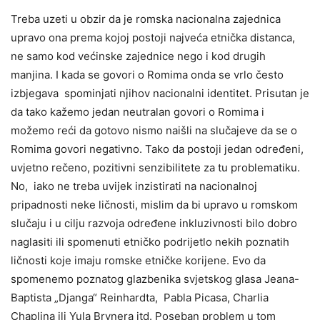
Treba uzeti u obzir da je romska nacionalna zajednica
upravo ona prema kojoj postoji najveća etnička distanca,
ne samo kod većinske zajednice nego i kod drugih
manjina. I kada se govori o Romima onda se vrlo često
izbjegava spominjati njihov nacionalni identitet. Prisutan je
da tako kažemo jedan neutralan govori o Romima i
možemo reći da gotovo nismo naišli na slučajeve da se o
Romima govori negativno. Tako da postoji jedan određeni,
uvjetno rečeno, pozitivni senzibilitete za tu problematiku.
No, iako ne treba uvijek inzistirati na nacionalnoj
pripadnosti neke ličnosti, mislim da bi upravo u romskom
slučaju i u cilju razvoja određene inkluzivnosti bilo dobro
naglasiti ili spomenuti etničko podrijetlo nekih poznatih
ličnosti koje imaju romske etničke korijene. Evo da
spomenemo poznatog glazbenika svjetskog glasa Jeana-
Baptista „Djanga“ Reinhardta, Pabla Picasa, Charlia
Chaplina ili Yula Brynera itd. Poseban problem u tom