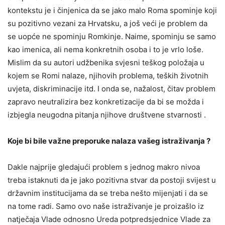
kontekstu je i činjenica da se jako malo Roma spominje koji
su pozitivno vezani za Hrvatsku, a još veći je problem da
se uopće ne spominju Romkinje. Naime, spominju se samo
kao imenica, ali nema konkretnih osoba i to je vrlo loše.
Mislim da su autori udžbenika svjesni teškog položaja u
kojem se Romi nalaze, njihovih problema, teških životnih
uvjeta, diskriminacije itd. I onda se, nažalost, čitav problem
zapravo neutralizira bez konkretizacije da bi se možda i
izbjegla neugodna pitanja njihove društvene stvarnosti .
Koje bi bile važne preporuke nalaza vašeg istraživanja ?
Dakle najprije gledajući problem s jednog makro nivoa
treba istaknuti da je jako pozitivna stvar da postoji svijest u
državnim institucijama da se treba nešto mijenjati i da se
na tome radi. Samo ovo naše istraživanje je proizašlo iz
natječaja Vlade odnosno Ureda potpredsjednice Vlade za