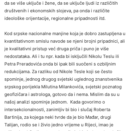
da se više uključe i žene, da se uključe ljudi iz različitih
društvenih i ekonomskih slojeva, pa onda i različite
ideološke orijentacije, regionalne pripadnosti itd.
Kod srpske nacionalne manjine koja je dobro zastupljena u
kvantitativnom smislu navode se njeni brojni pripadnici, ali
je kvalitativni pristup već druga priča i puno je više
nedostataka. Ali i tu npr. kada bi isključili Nikolu Teslu ili
Petra Preradovića onda bi ipak bili suočeni s ozbiljnim
redukcijama. Za razliku od Nikole Tesle koji se često
spominje, jednog drugog svjetski uglednog znanstvenika
srpskog porijekla Milutina Milankovića, svjetski poznatog
geofizičara i astrologa, gotovo da i nema. Mislim da su u
našoj analizi spominje jednom. Kada govorimo o
intersekcionalnosti, zanimljiv bi bio i slučaj Roberta
Bartinija, za kojega neki tvrde da je bio Mađar, drugi
Talijan, rodio se i živio jedno vrijeme u Rijeci, imao je