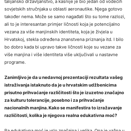
talijansko državljanstvo, a kasnije je bio jedan od vodećih
sovjetskih stručnjaka u oblasti aeronautike. Njega gotovo
također nema. Može se samo nagađati što su tome razlozi,
ali to je interesantan primjer ličnosti koja je potencijalno
vezana za više manjinskih identiteta, koja je živjela u
Hrvatskoj, stekla određena znanstvena priznanja itd. I bilo
bo dobro kada bi upravo takve ličnosti koje su vezane za
više manjina i više identiteta više uključivali u nastavne
programe.
Zanimljivo je da u nedavnoj prezentaciji rezultata vašeg
istraživanja istaknuto da je u hrvatskim udžbenicima
prisutno prihvaćanje različitosti što je izuzetno značajno
za kulturu tolerancije, posebno i za prihvaćanje
nacionalnih manjina. Kako se manifestira to izražavanje
različitosti, kolika je njegova realna edukativna moć?
Pa edukativna moć je vrlo značajna i velika. Ona je važna u