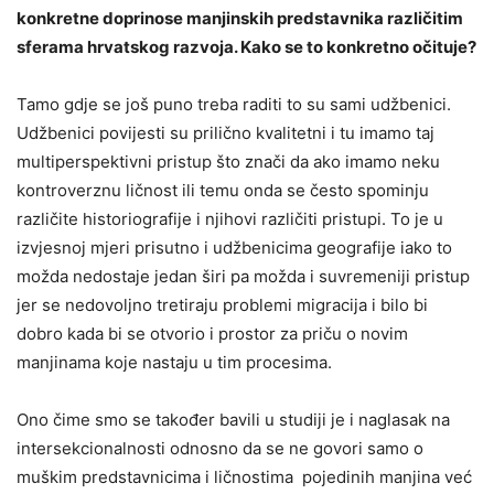
konkretne doprinose manjinskih predstavnika različitim
sferama hrvatskog razvoja. Kako se to konkretno očituje?
Tamo gdje se još puno treba raditi to su sami udžbenici.
Udžbenici povijesti su prilično kvalitetni i tu imamo taj
multiperspektivni pristup što znači da ako imamo neku
kontroverznu ličnost ili temu onda se često spominju
različite historiografije i njihovi različiti pristupi. To je u
izvjesnoj mjeri prisutno i udžbenicima geografije iako to
možda nedostaje jedan širi pa možda i suvremeniji pristup
jer se nedovoljno tretiraju problemi migracija i bilo bi
dobro kada bi se otvorio i prostor za priču o novim
manjinama koje nastaju u tim procesima.
Ono čime smo se također bavili u studiji je i naglasak na
intersekcionalnosti odnosno da se ne govori samo o
muškim predstavnicima i ličnostima pojedinih manjina već