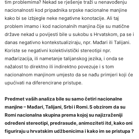
tim problemima? Nekad se rješenje traži u nenavođenju
nacionalnosti kod pripadnika srpske nacionalne manjine
kako bi se izbjegle neke negativne konotacije. Ali taj
problem imamo i kod nacionalnih manjina čije su matične
države nekad u povijesti bile u sukobu s Hrvatskom, pa se i
danas negativno kontekstualiziraju, npr. Mađari ili Talijani.
Koriste se negativni kolektivistički stereotipi npr.
mađarizacija, ili nametanje talijanskog jezika, i onda se
nažalost to direktno ili indirektno povezuje i s tom
nacionalnom manjinom umjesto da se nađu primjeri koji će
upućivati na diferencirane pristupe.
Predmet vaših analiza bile su samo četiri nacionalne
manjine – Mađari, Talijani, Srbi i Romi. S obzirom da su
Romi nacionalna skupina prema kojoj su najizraženiji
određeni stereotipi, predrasude, animoziteti itd, kako oni
figuriraju u hrvatskim udžbenicima i kako im se pristupa ?