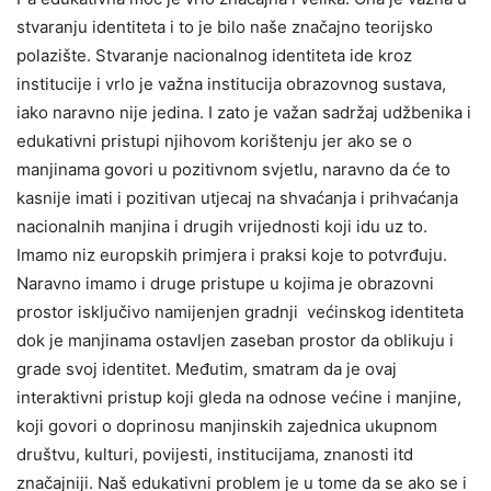
stvaranju identiteta i to je bilo naše značajno teorijsko
polazište. Stvaranje nacionalnog identiteta ide kroz
institucije i vrlo je važna institucija obrazovnog sustava,
iako naravno nije jedina. I zato je važan sadržaj udžbenika i
edukativni pristupi njihovom korištenju jer ako se o
manjinama govori u pozitivnom svjetlu, naravno da će to
kasnije imati i pozitivan utjecaj na shvaćanja i prihvaćanja
nacionalnih manjina i drugih vrijednosti koji idu uz to.
Imamo niz europskih primjera i praksi koje to potvrđuju.
Naravno imamo i druge pristupe u kojima je obrazovni
prostor isključivo namijenjen gradnji većinskog identiteta
dok je manjinama ostavljen zaseban prostor da oblikuju i
grade svoj identitet. Međutim, smatram da je ovaj
interaktivni pristup koji gleda na odnose većine i manjine,
koji govori o doprinosu manjinskih zajednica ukupnom
društvu, kulturi, povijesti, institucijama, znanosti itd
značajniji. Naš edukativni problem je u tome da se ako se i