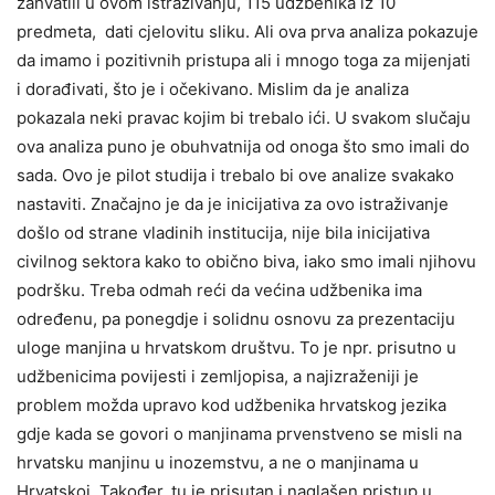
zahvatili u ovom istraživanju, 115 udžbenika iz 10
predmeta, dati cjelovitu sliku. Ali ova prva analiza pokazuje
da imamo i pozitivnih pristupa ali i mnogo toga za mijenjati
i dorađivati, što je i očekivano. Mislim da je analiza
pokazala neki pravac kojim bi trebalo ići. U svakom slučaju
ova analiza puno je obuhvatnija od onoga što smo imali do
sada. Ovo je pilot studija i trebalo bi ove analize svakako
nastaviti. Značajno je da je inicijativa za ovo istraživanje
došlo od strane vladinih institucija, nije bila inicijativa
civilnog sektora kako to obično biva, iako smo imali njihovu
podršku. Treba odmah reći da većina udžbenika ima
određenu, pa ponegdje i solidnu osnovu za prezentaciju
uloge manjina u hrvatskom društvu. To je npr. prisutno u
udžbenicima povijesti i zemljopisa, a najizraženiji je
problem možda upravo kod udžbenika hrvatskog jezika
gdje kada se govori o manjinama prvenstveno se misli na
hrvatsku manjinu u inozemstvu, a ne o manjinama u
Hrvatskoj. Također, tu je prisutan i naglašen pristup u