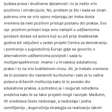
ljudska prava i društvene djelatnosti i to je nešto vrlo
pozitivno i ohrabrujuće. No, problem je što i kada se stvari
pokrenu one se vrlo sporo mijenjaju jer treba dosta
vremena da neki pozitivni pristupi postanu dio prakse. Evo
npr. pozitivni primjeri koje smo nailazili u udžbenicima
povijesti dolaze od autora koji su još prije dvadesetak
godina bili uključeni u jedan projekt Centra za demokraciju
i pomirenje u jugoistočnoj Europi gdje se govorilo o
alternativnim udžbenicima povijesti i sada tu
multiperspektivnost imamo i u hrvatskoj edukativnoj
praksi i to na vrlo kvalitetnom nivou. Ali, je trebalo vremena
da to postane dio nastavnih kurikuluma i zato je tu važna
potpora državnih institucija kako bi to postalo dio
edukativne prakse, a potrebno je i osigurati određena
sredstva kako bi se takvi projekti mogli razvijati. Međutim,
tih sredstava često nedostaje, a nedostaje i jedna
osmišljenija , dugoročnija strategija za realizaciju takvih