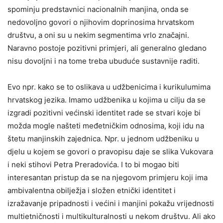
spominju predstavnici nacionalnih manjina, onda se
nedovoljno govori o njihovim doprinosima hrvatskom
društvu, a oni su u nekim segmentima vrlo značajni.
Naravno postoje pozitivni primjeri, ali generalno gledano
nisu dovoljni i na tome treba ubuduće sustavnije raditi.
Evo npr. kako se to oslikava u udžbenicima i kurikulumima
hrvatskog jezika. Imamo udžbenika u kojima u cilju da se
izgradi pozitivni većinski identitet rade se stvari koje bi
možda mogle našteti međetničkim odnosima, koji idu na
štetu manjinskih zajednica. Npr. u jednom udžbeniku u
djelu u kojem se govori o pravopisu daje se slika Vukovara
i neki stihovi Petra Preradovića. I to bi mogao biti
interesantan pristup da se na njegovom primjeru koji ima
ambivalentna obilježja i složen etnički identitet i
izražavanje pripadnosti i većini i manjini pokažu vrijednosti
multietničnosti i multikulturalnosti u nekom društvu. Ali ako