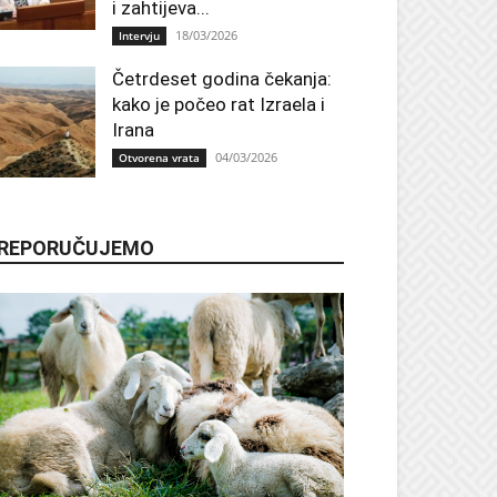
i zahtijeva...
18/03/2026
Intervju
Četrdeset godina čekanja:
kako je počeo rat Izraela i
Irana
04/03/2026
Otvorena vrata
REPORUČUJEMO