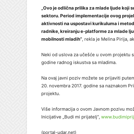
„Ovo je odlična prilika za mlade ljude koj
sektoru. Period implementacije ovog projek
aktivnosti na uspostavi kurikuluma i meto
radnike, kreiranju e-platforme za mlade ljud
mobilnosti mladih”
, rekla je Melina Pirija, a
Neki od uslova za učešće u ovom projektu s
godine radnog iskustva sa mladima.
Na ovaj javni poziv možete se prijaviti put
20. novembra 2017. godine sa naznakom Prij
projektu.
Više informacija o ovom Javnom pozivu mo
Inicijative „Budi mi prijatelj“,
www.budimiprija
(portal-udar.net)