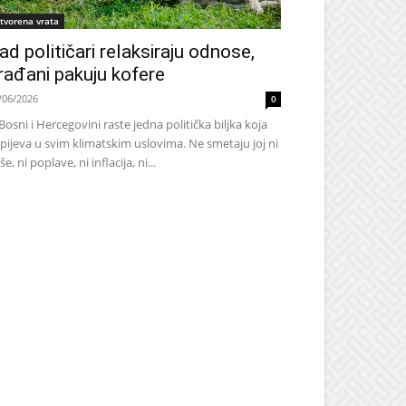
tvorena vrata
ad političari relaksiraju odnose,
rađani pakuju kofere
/06/2026
0
Bosni i Hercegovini raste jedna politička biljka koja
pijeva u svim klimatskim uslovima. Ne smetaju joj ni
še, ni poplave, ni inflacija, ni...