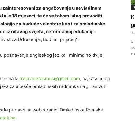
O
i su zainteresovani za angažovanje u nevladinom
ta je 18 mjeseci, te će se tokom istog provoditi
K
dologija za buduće volontere kao i za omladinske
g
e iz čitavog svijeta, neformalnoj edukaciji i
09
ktivistica Udruženja „Budi mi prijatelj“.
U 
us
su
u poznavanje engleskog jezika i minimalno dvije
em e-maila
trainvolerasmus@gmail.com
, najkasnije do
ava za učešće omladinskih radnimka na „TrainVol“
žete pronaći na web stranici Omladinske Romske
telj.ba