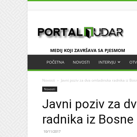
UDAR
MEDIJ KOJI ZAVRŠAVA SA PJESMOM
POČETNA
NOVOSTI
INTERVJU
OTV
Novosti
Javni poziv za dva omladinska radnika iz Bos
Novosti
Javni poziv za d
radnika iz Bosne
10/11/2017