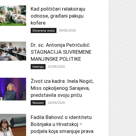
Kad političari relaksiraju
odnose, građani pakuju
kofere
09/06/2026
Otvorena vrata
Dr. sc. Antonija Petričušić:
STAGNACIJA SUVREMENE
MANJINSKE POLITIKE
02/06/2026
Intervju
Život iza kadra: Inela Nogić,
Miss opkoljenog Sarajeva,
predstavila svoju priču
24/04/2026
Novosti
Fadila Bahović o identitetu
Bošnjaka u Hrvatskoj –
podjela koja smanjuje prava