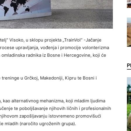
telj“ Visoko, u sklopu projekta „TrainVol“ -Jačanje
procese upravljanja, vođenja i promocije volonterizma
 omladinska radnika iz Bosne i Hercegovine, koji će
P
treninge u Grčkoj, Makedoniji, Kipru te Bosni i
ma, kao alternativnog mehanizma, koji mladim ljudima
enje te poboljšavanje njihovih ličnih i profesionalnih
i njihovom zapošljavanju istovremeno promovišući
će mladih (naročito ugroženih grupa).