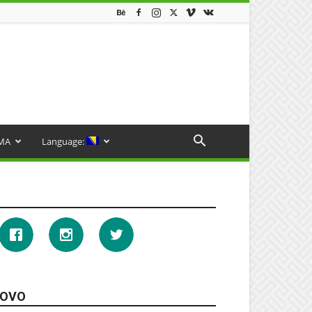
MA
Language:
OVO