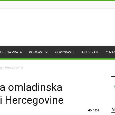
ORENA VRATA
PODCAST
COPY/PASTE
AKTIVIZAM
O NA
ne i Hercegovine
va omladinska
 i Hercegovine
N
1839