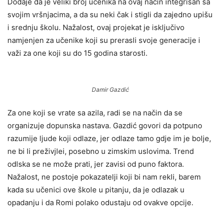
Dodaje da je veliki broj učenika na ovaj način integrisan sa
svojim vršnjacima, a da su neki čak i stigli da zajedno upišu
i srednju školu. Nažalost, ovaj projekat je isključivo
namjenjen za učenike koji su prerasli svoje generacije i
važi za one koji su do 15 godina starosti.
Damir Gazdić
Za one koji se vrate sa azila, radi se na način da se
organizuje dopunska nastava. Gazdić govori da potpuno
razumije ljude koji odlaze, jer odlaze tamo gdje im je bolje,
ne bi li preživjlei, posebno u zimskim uslovima. Trend
odlska se ne može prati, jer zavisi od puno faktora.
Nažalost, ne postoje pokazatelji koji bi nam rekli, barem
kada su učenici ove škole u pitanju, da je odlazak u
opadanju i da Romi polako odustaju od ovakve opcije.