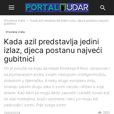
Otvorena vrata
Kada azil predstavlja jedini izlaz, djeca postanu najveći
gubitnici
Otvorena vrata
Kada azil predstavlja jedini
izlaz, djeca postanu najveći
gubitnici
On je poručio na kraju da mlada Romkinja ili Rom, obrazovan i
sa poznavanjem jezika, svojim nastupom i inteligentnošću,
dolaskom u Njemačku, ili neku drugu evropsku zelju,
stvaraju sasvim drugu sliku o svom narodu i državi iz koje
dolaze. Kao takvi se mogu lakše zaposliti i zaraditi novac koji
će slati roditeljima, braći i sestrama i tako svi mogu biti
zadovoljni i sretni. Prije svega sretni
2653
15/05/2019