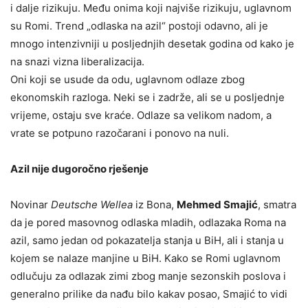
i dalje rizikuju. Među onima koji najviše rizikuju, uglavnom
su Romi. Trend „odlaska na azil“ postoji odavno, ali je
mnogo intenzivniji u posljednjih desetak godina od kako je
na snazi vizna liberalizacija.
Oni koji se usude da odu, uglavnom odlaze zbog
ekonomskih razloga. Neki se i zadrže, ali se u posljednje
vrijeme, ostaju sve kraće. Odlaze sa velikom nadom, a
vrate se potpuno razočarani i ponovo na nuli.
Azil nije dugoročno rješenje
Novinar
Deutsche Wellea
iz Bona,
Mehmed Smajić
, smatra
da je pored masovnog odlaska mladih, odlazaka Roma na
azil, samo jedan od pokazatelja stanja u BiH, ali i stanja u
kojem se nalaze manjine u BiH. Kako se Romi uglavnom
odlučuju za odlazak zimi zbog manje sezonskih poslova i
generalno prilike da nađu bilo kakav posao, Smajić to vidi