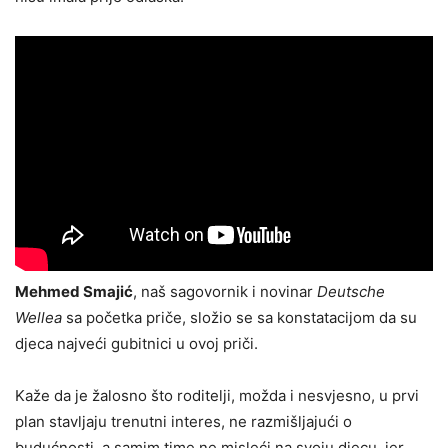
Mehmed Smajić
, naš sagovornik i novinar
Deutsche
Wellea
sa početka priče, složio se sa konstatacijom da su
djeca najveći gubitnici u ovoj priči.
Kaže da je žalosno što roditelji, možda i nesvjesno, u prvi
plan stavljaju trenutni interes, ne razmišljajući o
budućnosti, a samim time ne misleći na svoju djecu, jer