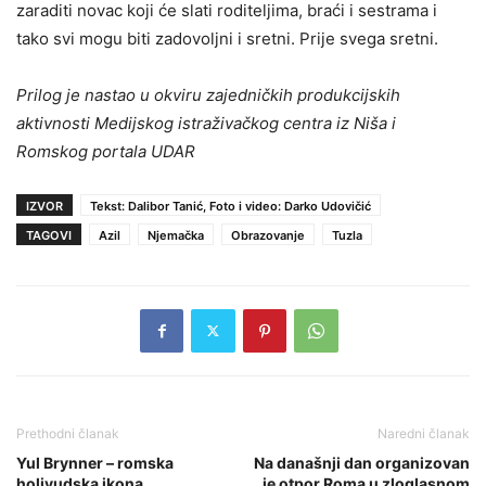
zaraditi novac koji će slati roditeljima, braći i sestrama i
tako svi mogu biti zadovoljni i sretni. Prije svega sretni.
Prilog je nastao u okviru zajedničkih produkcijskih
aktivnosti Medijskog istraživačkog centra iz Niša i
Romskog portala UDAR
IZVOR
Tekst: Dalibor Tanić, Foto i video: Darko Udovičić
TAGOVI
Azil
Njemačka
Obrazovanje
Tuzla
Prethodni članak
Naredni članak
Yul Brynner – romska
Na današnji dan organizovan
holivudska ikona
je otpor Roma u zloglasnom