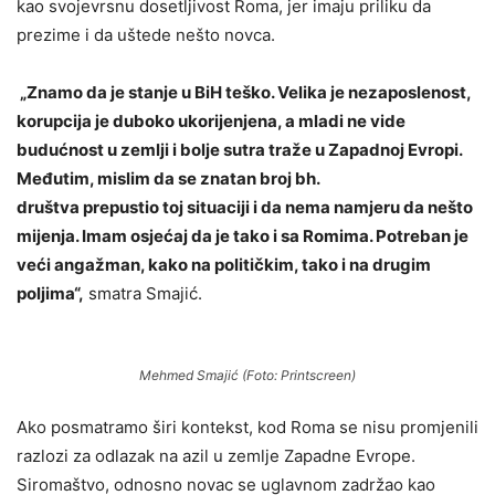
kao svojevrsnu dosetljivost Roma, jer imaju priliku da
prezime i da uštede nešto novca.
„Znamo da je stanje u BiH teško. Velika je nezaposlenost,
korupcija je duboko ukorijenjena, a mladi ne vide
budućnost u zemlji i bolje sutra traže u Zapadnoj Evropi.
Međutim, mislim da se znatan broj bh.
društva
prepustio toj situaciji i da nema namjeru da nešto
mijenja. Imam osjećaj da je tako i sa Romima. Potreban je
veći angažman, kako na političkim, tako i na drugim
poljima“,
smatra Smajić.
Mehmed Smajić (Foto: Printscreen)
Ako posmatramo širi kontekst, kod Roma se nisu promjenili
razlozi za odlazak na azil u zemlje Zapadne Evrope.
Siromaštvo, odnosno novac se uglavnom zadržao kao