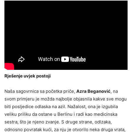
Rješenje uvjek postoji
Naša sagovrnica sa početka priče,
Azra Beganović
, na
svom primjeru je možda najbolje objasnila kakve sve mogu
biti posljedice odlaska na azil. Nažalost, ona je izgubila
veliku priliku da ostane u Berlinu i radi kao medicinska
sestra, što je njeno zvanje. S druge strane, odlzaka,
odnosno povratak kući, za nju je otvorilo neka druga vrata,