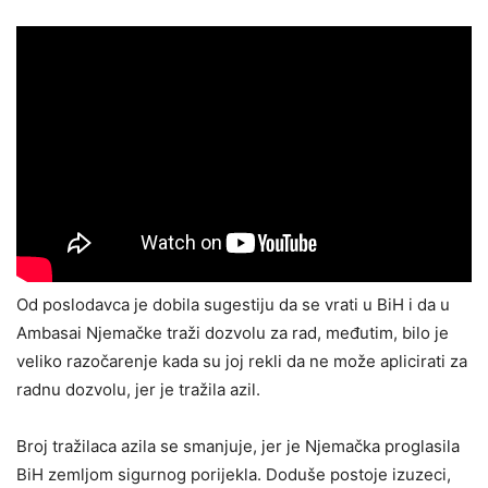
Od poslodavca je dobila sugestiju da se vrati u BiH i da u
Ambasai Njemačke traži dozvolu za rad, međutim, bilo je
veliko razočarenje kada su joj rekli da ne može aplicirati za
radnu dozvolu, jer je tražila azil.
Broj tražilaca azila se smanjuje, jer je Njemačka proglasila
BiH zemljom sigurnog porijekla. Doduše postoje izuzeci,