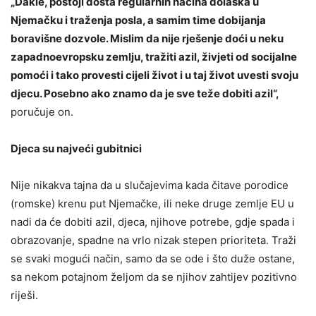
„Dakle, postoji dosta regularnih načina dolaska u
Njemačku i traženja posla, a samim time dobijanja
boravišne dozvole. Mislim da nije rješenje doći u neku
zapadnoevropsk
u zemlju, tražiti azil, živjeti od socijalne
pomoći i tako provesti cijeli život i u taj život uvesti svoju
djecu. Posebno ako znamo da je sve teže dobiti azil
“,
poručuje on.
Djeca su najveći gubitnici
Nije nikakva tajna da u slučajevima kada čitave porodice
(romske) krenu put Njemačke, ili neke druge zemlje EU u
nadi da će dobiti azil, djeca, njihove potrebe, gdje spada i
obrazovanje, spadne na vrlo nizak stepen prioriteta. Traži
se svaki mogući način, samo da se ode i što duže ostane,
sa nekom potajnom željom da se njihov zahtijev pozitivno
riješi.