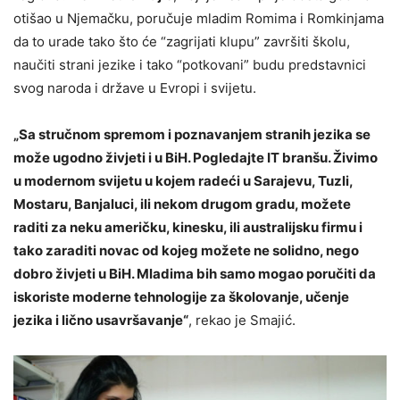
otišao u Njemačku, poručuje mladim Romima i Romkinjama
da to urade tako što će “zagrijati klupu” završiti školu,
naučiti strani jezike i tako “potkovani” budu predstavnici
svog naroda i države u Evropi i svijetu.
„Sa stručnom spremom i poznavanjem stranih jezika se
može ugodno živjeti i u BiH. Pogledajte IT branšu. Živimo
u modernom svijetu u kojem radeći u Sarajevu, Tuzli,
Mostaru, Banjaluci, ili nekom drugom gradu, možete
raditi za neku američku, kinesku, ili australijsku firmu i
tako zaraditi novac od kojeg možete ne solidno, nego
dobro živjeti u BiH. Mladima bih samo mogao poručiti da
iskoriste moderne tehnologije za školovanje, učenje
jezika i lično usavršavanje“
, rekao je Smajić.