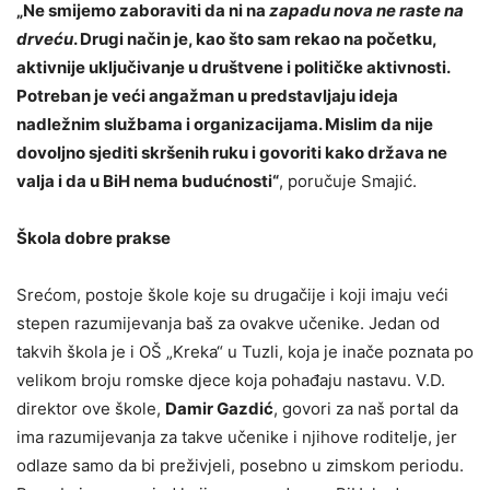
„Ne smijemo zaboraviti da ni na
zapadu nova ne raste na
drveću
. Drugi način je, kao što sam rekao na početku,
aktivnije uključivanje u društvene i političke aktivnosti.
Potreban je veći angažman u predstavljaju ideja
nadležnim službama i organizacijama. Mislim da nije
dovoljno sjediti skršenih ruku i govoriti kako država ne
valja i da u BiH nema budućnosti“
, poručuje Smajić.
Škola dobre prakse
Srećom, postoje škole koje su drugačije i koji imaju veći
stepen razumijevanja baš za ovakve učenike. Jedan od
takvih škola je i OŠ „Kreka“ u Tuzli, koja je inače poznata po
velikom broju romske djece koja pohađaju nastavu. V.D.
direktor ove škole,
Damir Gazdić
, govori za naš portal da
ima razumijevanja za takve učenike i njihove roditelje, jer
odlaze samo da bi preživjeli, posebno u zimskom periodu.