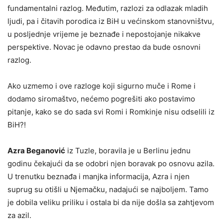
fundamentalni razlog. Međutim, razlozi za odlazak mladih
ljudi, pa i čitavih porodica iz BiH u većinskom stanovništvu,
u posljednje vrijeme je beznađe i nepostojanje nikakve
perspektive. Novac je odavno prestao da bude osnovni
razlog.
Ako uzmemo i ove razloge koji sigurno muče i Rome i
dodamo siromaštvo, nećemo pogrešiti ako postavimo
pitanje, kako se do sada svi Romi i Romkinje nisu odselili iz
BiH?!
Azra Beganović
iz Tuzle, boravila je u Berlinu jednu
godinu čekajući da se odobri njen boravak po osnovu azila.
U trenutku beznađa i manjka informacija, Azra i njen
suprug su otišli u Njemačku, nadajući se najboljem. Tamo
je dobila veliku priliku i ostala bi da nije došla sa zahtjevom
za azil.