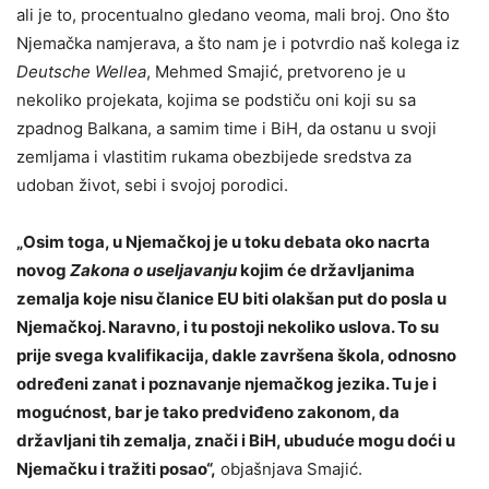
ali je to, procentualno gledano veoma, mali broj. Ono što
Njemačka namjerava, a što nam je i potvrdio naš kolega iz
Deutsche Wellea
, Mehmed Smajić, pretvoreno je u
nekoliko projekata, kojima se podstiču oni koji su sa
zpadnog Balkana, a samim time i BiH, da ostanu u svoji
zemljama i vlastitim rukama obezbijede sredstva za
udoban život, sebi i svojoj porodici.
„Osim toga, u Njemačkoj je u toku debata oko nacrta
novog
Zakona o useljavanju
kojim će državljanima
zemalja koje nisu članice EU biti olakšan put do posla u
Njemačkoj. Naravno, i tu postoji nekoliko uslova. To su
prije svega kvalifikacija, dakle završena škola, odnosno
određeni zanat i poznavanje njemačkog jezika. Tu je i
mogućnost, bar je tako predviđeno zakonom, da
državljani tih zemalja, znači i BiH, ubuduće mogu doći u
Njemačku i tražiti posao“,
objašnjava Smajić.