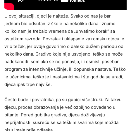
U ovoj situaciji, djeci je najteže. Svako od nas je bar
jednom bio odsutan iz škole na nekoliko dana i znamo
koliko nam je trebalo vremena da „uhvatimo korak“ sa
ostatkom razreda. Povratak i uklapanje za romsku djecu je
vrlo težak, jer ovdje govorimo o daleko dužem periodu od
nekoliko dana. Gradivo koje nije usvojeno, teško se može
nadokanditi, sem ako se ne ponavlja, ili osmisli poseban
program za intenzivnije učinje, ili dopunska nastava. Teško
je učenicima, teško je i nastavnicima i šta god da se uradi,
djeca ipak trpe najviše.
Često bude i povratnika, pa su gubici višestruki. Za takvu
djecu, proces obrazovanja je već ozbiljno dovedeno u
pitanje. Pored gubitka gradiva, djeca doživljavaju
neprijatnosti, susreću se sa teškim svarima koje možda
nisu imala prije odlaska.