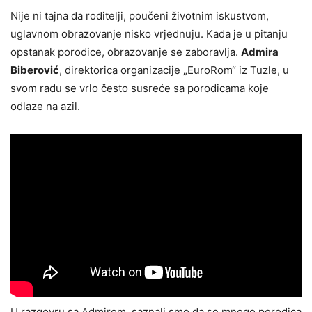
Nije ni tajna da roditelji, poučeni životnim iskustvom,
uglavnom obrazovanje nisko vrjednuju. Kada je u pitanju
opstanak porodice, obrazovanje se zaboravlja.
Admira
Biberović
, direktorica organizacije „EuroRom“ iz Tuzle, u
svom radu se vrlo često susreće sa porodicama koje
odlaze na azil.
U razgovru sa Admirom, saznali smo da se mnogo porodica