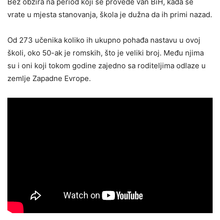
Bez obzira na period koji se provede van BiH, kada se
vrate u mjesta stanovanja, škola je dužna da ih primi nazad.
Od 273 učenika koliko ih ukupno pohađa nastavu u ovoj
školi, oko 50-ak je romskih, što je veliki broj. Među njima
su i oni koji tokom godine zajedno sa roditeljima odlaze u
zemlje Zapadne Evrope.