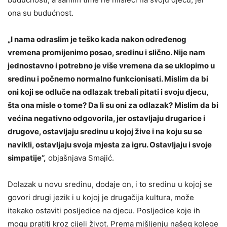
ona su budućnost.
„I nama odraslim je teško kada nakon određenog
vremena promijenimo posao, sredinu i slično. Nije nam
jednostavno i potrebno je više vremena da se uklopimo u
sredinu i počnemo normalno funkcionisati. Mislim da bi
oni koji se odluče na odlazak trebali pitati i svoju djecu,
šta ona misle o tome? Da li su oni za odlazak? Mislim da bi
većina negativno odgovorila, jer ostavljaju drugarice i
drugove, ostavljaju sredinu u kojoj žive i na koju su se
navikli, ostavljaju svoja mjesta za igru. Ostavljaju i svoje
simpatije“,
objašnjava Smajić.
Dolazak u novu sredinu, dodaje on, i to sredinu u kojoj se
govori drugi jezik i u kojoj je drugačija kultura, može
itekako ostaviti posljedice na djecu. Posljedice koje ih
mogu pratiti kroz cijeli život. Prema mišljenju našeg kolege