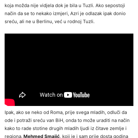
koja možda nije vidjela dok je bila u Tuzli. Ako sepostoji
način da se to nekako izmjeri, Azri je odlazak ipak donio
sreću, ali ne u Berlinu, već u rodnoj Tuzli.
Ipak, ako se neko od Roma, prije svega mladih, odluči da
ode i potraži sreću van BiH, onda to može uraditi na način
kako to rade stotine drugih mladih ljudi iz čitave zemlje i
regiona.
Mehmed Smajić
, koji je i sam prije dosta godina