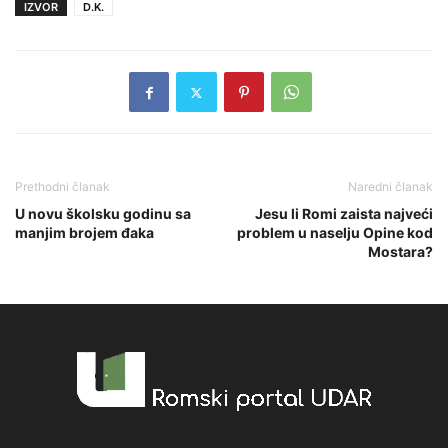
IZVOR
D.K.
Prethodni članak
Naredni članak
U novu školsku godinu sa
Jesu li Romi zaista najveći
manjim brojem đaka
problem u naselju Opine kod
Mostara?