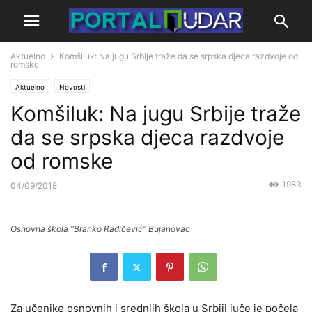
Aktuelno
Komšiluk: Na jugu Srbije traže da se srpska djeca razdvoje od
romske
Aktuelno
Novosti
Komšiluk: Na jugu Srbije traže
da se srpska djeca razdvoje
od romske
1983
04/09/2018
Osnovna škola "Branko Radičević" Bujanovac
Za učenike osnovnih i srednjih škola u Srbiji juče je počela