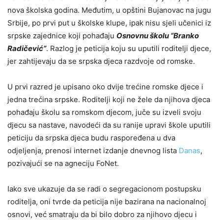
nova školska godina. Međutim, u opštini Bujanovac na jugu
Srbije, po prvi put u školske klupe, ipak nisu sjeli učenici iz
srpske zajednice koji pohađaju
Osnovnu školu “Branko
Radičević”
. Razlog je peticija koju su uputili roditelji djece,
jer zahtijevaju da se srpska djeca razdvoje od romske.
U prvi razred je upisano oko dvije trećine romske djece i
jedna trećina srpske. Roditelji koji ne žele da njihova djeca
pohađaju školu sa romskom djecom, juče su izveli svoju
djecu sa nastave, navodeći da su ranije upravi škole uputili
peticiju da srpska djeca budu raspoređena u dva
odjeljenja, prenosi internet izdanje dnevnog lista
Danas
,
pozivajući se na agneciju FoNet.
Iako sve ukazuje da se radi o segregacionom postupsku
roditelja, oni tvrde da peticija nije bazirana na nacionalnoj
osnovi, već smatraju da bi bilo dobro za njihovo djecu i