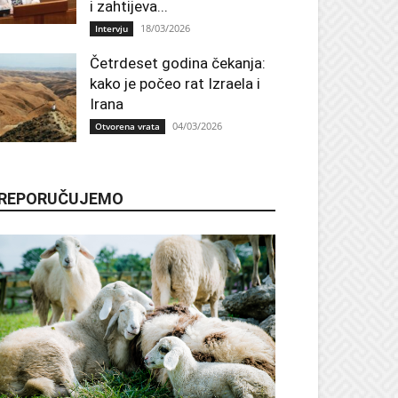
i zahtijeva...
18/03/2026
Intervju
Četrdeset godina čekanja:
kako je počeo rat Izraela i
Irana
04/03/2026
Otvorena vrata
REPORUČUJEMO