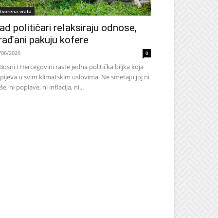
tvorena vrata
ad političari relaksiraju odnose,
rađani pakuju kofere
/06/2026
0
Bosni i Hercegovini raste jedna politička biljka koja
pijeva u svim klimatskim uslovima. Ne smetaju joj ni
še, ni poplave, ni inflacija, ni...