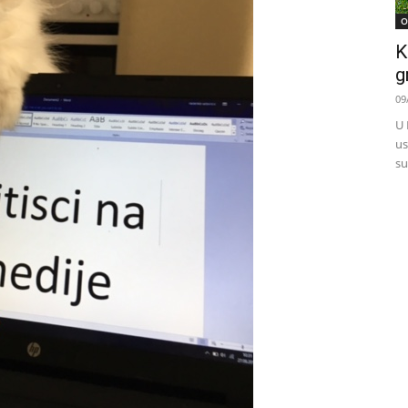
O
K
g
09
U 
us
su