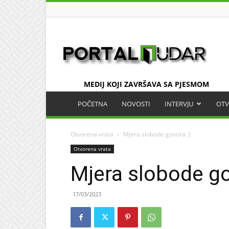
UDAR
MEDIJ KOJI ZAVRŠAVA SA PJESMOM
POČETNA
NOVOSTI
INTERVJU
OTV
Otvorena vrata
Mjera slobode govora :)
Otvorena vrata
Mjera slobode go
17/03/2023