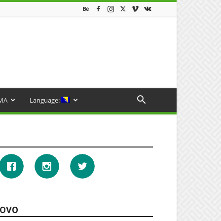
MA
Language:
OVO