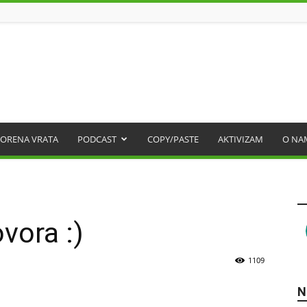
ORENA VRATA
PODCAST
COPY/PASTE
AKTIVIZAM
O NA
vora :)
1109
N