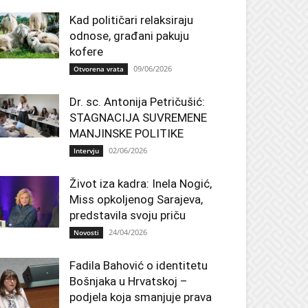
Kad političari relaksiraju
odnose, građani pakuju
kofere
09/06/2026
Otvorena vrata
Dr. sc. Antonija Petričušić:
STAGNACIJA SUVREMENE
MANJINSKE POLITIKE
02/06/2026
Intervju
Život iza kadra: Inela Nogić,
Miss opkoljenog Sarajeva,
predstavila svoju priču
24/04/2026
Novosti
Fadila Bahović o identitetu
Bošnjaka u Hrvatskoj –
podjela koja smanjuje prava