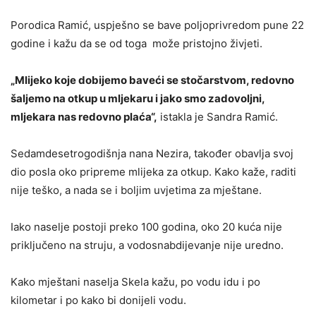
Porodica Ramić, uspješno se bave poljoprivredom pune 22
godine i kažu da se od toga može pristojno živjeti.
„Mlijeko koje dobijemo baveći se stočarstvom, redovno
šaljemo na otkup u mljekaru i jako smo zadovoljni,
mljekara nas redovno plaća“,
istakla je Sandra Ramić.
Sedamdesetrogodišnja nana Nezira, također obavlja svoj
dio posla oko pripreme mlijeka za otkup. Kako kaže, raditi
nije teško, a nada se i boljim uvjetima za mještane.
Iako naselje postoji preko 100 godina, oko 20 kuća nije
priključeno na struju, a vodosnabdijevanje nije uredno.
Kako mještani naselja Skela kažu, po vodu idu i po
kilometar i po kako bi donijeli vodu.