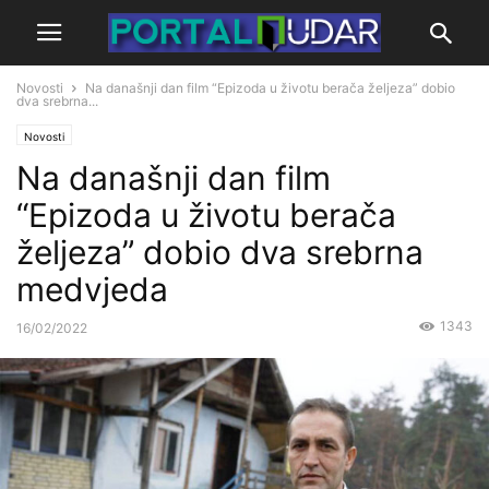
Novosti
Na današnji dan film “Epizoda u životu berača željeza” dobio
dva srebrna...
Novosti
Na današnji dan film
“Epizoda u životu berača
željeza” dobio dva srebrna
medvjeda
1343
16/02/2022