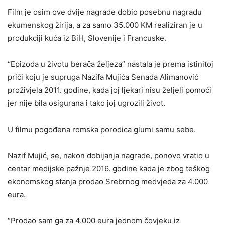
Film je osim ove dvije nagrade dobio posebnu nagradu
ekumenskog žirija, a za samo 35.000 KM realiziran je u
produkciji kuća iz BiH, Slovenije i Francuske.
“Epizoda u životu berača željeza” nastala je prema istinitoj
priči koju je supruga Nazifa Mujića Senada Alimanović
proživjela 2011. godine, kada joj ljekari nisu željeli pomoći
jer nije bila osigurana i tako joj ugrozili život.
U filmu pogođena romska porodica glumi samu sebe.
Nazif Mujić, se, nakon dobijanja nagrade, ponovo vratio u
centar medijske pažnje 2016. godine kada je zbog teškog
ekonomskog stanja prodao Srebrnog medvjeda za 4.000
eura.
“Prodao sam ga za 4.000 eura jednom čovjeku iz