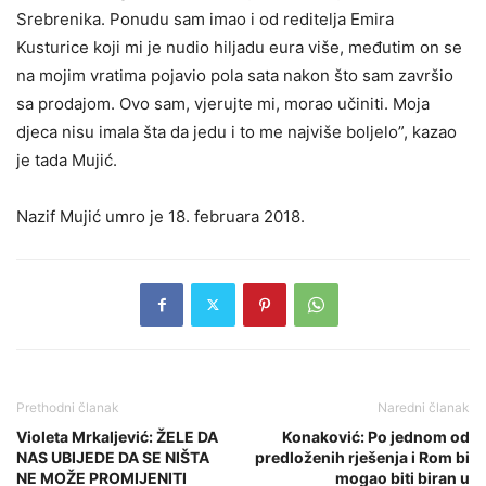
Srebrenika. Ponudu sam imao i od reditelja Emira
Kusturice koji mi je nudio hiljadu eura više, međutim on se
na mojim vratima pojavio pola sata nakon što sam završio
sa prodajom. Ovo sam, vjerujte mi, morao učiniti. Moja
djeca nisu imala šta da jedu i to me najviše boljelo”, kazao
je tada Mujić.
Nazif Mujić umro je 18. februara 2018.
Prethodni članak
Naredni članak
Violeta Mrkaljević: ŽELE DA
Konaković: Po jednom od
NAS UBIJEDE DA SE NIŠTA
predloženih rješenja i Rom bi
NE MOŽE PROMIJENITI
mogao biti biran u