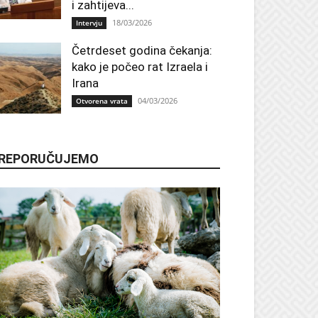
i zahtijeva...
18/03/2026
Intervju
Četrdeset godina čekanja:
kako je počeo rat Izraela i
Irana
04/03/2026
Otvorena vrata
REPORUČUJEMO