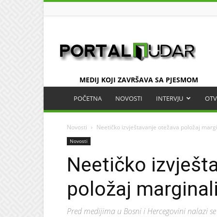
UDAR
MEDIJ KOJI ZAVRŠAVA SA PJESMOM
POČETNA
NOVOSTI
INTERVJU
OTV
Novosti
Neetičko izvještavanje otežava položaj marg
Novosti
Neetičko izvješt
položaj marginal
Pred medijima u Bosni i Hercegovini nalazi se 