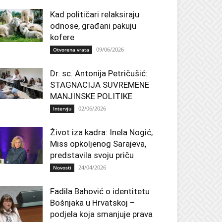
Kad političari relaksiraju
odnose, građani pakuju
kofere
09/06/2026
Otvorena vrata
Dr. sc. Antonija Petričušić:
STAGNACIJA SUVREMENE
MANJINSKE POLITIKE
02/06/2026
Intervju
Život iza kadra: Inela Nogić,
Miss opkoljenog Sarajeva,
predstavila svoju priču
24/04/2026
Novosti
Fadila Bahović o identitetu
Bošnjaka u Hrvatskoj –
podjela koja smanjuje prava