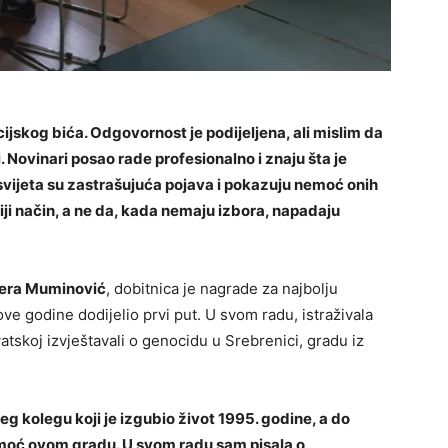
cijskog bića. Odgovornost je podijeljena, ali mislim da
 Novinari posao rade profesionalno i znaju šta je
svijeta su zastrašujuća pojava i pokazuju nemoć onih
čiji način, a ne da, kada nemaju izbora, napadaju
era Muminović
, dobitnica je nagrade za najbolju
ove godine dodijelio prvi put. U svom radu, istraživala
rvatskoj izvještavali o genocidu u Srebrenici, gradu iz
g kolegu koji je izgubio život 1995. godine, a do
pomoć ovom gradu. U svom radu sam pisala o