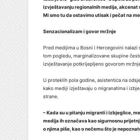
izvještavanju regionalnih medija, akcenat s
Mi smo tu da ostavimo utisak i pečat na med
Senzacionalizam i govor mržnje
Pred medijima u Bosni i Hercegovini nalazi se
tom pogledu, marginalizovane skupine često 
izvještavanje potkrijepljeno govorom mržnj
U proteklih pola godine, asistentica na ods
kako mediji izještavaju o migranatima i izb
strane.
– Kada su u pitanju migranti i izbjeglice, me
medija ih označava kao sigurnosnu prijetnju
o njima piše, kao o nečemu što je nepoznat