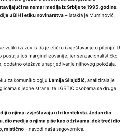
tavljajući na nemar medija iz Srbije te 1995. godine.
ije u BiH i etiku novinarstva
– istakla je Muminović.
 veliki izazov kada je etičko izvještavanje u pitanju. U
postaju još marginalizovanije, jer senzacionalističko
e, dodatno otežava unaprjeđivanje njihovog položaja.
jeku za komunikologiju
Lamija Silajdžić
, analizirala je
jeglicama s jedne strane, te LGBTIQ osobama sa druge
diji o njima izvještavaju u tri konteksta. Jedan dio
, dio medija o njima piše kao o žrtvama, dok treći dio
o, mistično
– navodi naša sagovornica.