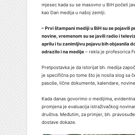
mjesec kada su se masovno u BiH počeli javl
kao Dan medija u našoj zemlji.
– Prvi štampani mediji u BiH su se pojavili
novine, vremenom su se javili radio i televizi
aprilu i tu zanimljivu pojavu bih objasnila d
odrazilo i na medije
– rekla je profesorica F
Pretpostavka je da istorijat bh. medija zap
je specifična po tome što je nosila slog sa 
pasoše, lične dokumente, kalendare, novine 
Kada danas govorimo o medijima, evidentna
promjena je evaluacija istraživačkog novina
društva. Međutim, za primjer, bh. pravosuđe i
dostave dokaze.