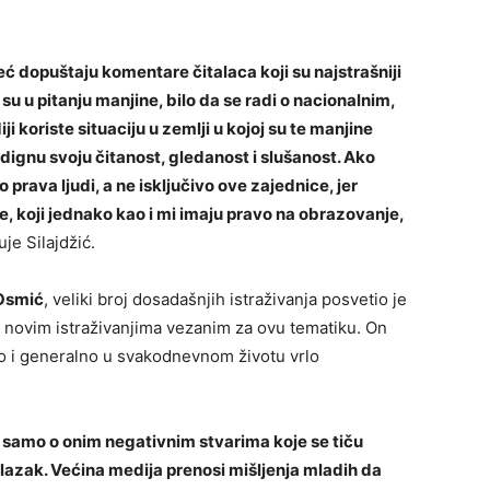
već dopuštaju komentare čitalaca koji su najstrašniji
u u pitanju manjine, bilo da se radi o nacionalnim,
i koriste situaciju u zemlji u kojoj su te manjine
dignu svoju čitanost, gledanost i slušanost. Ako
ava ljudi, a ne isključivo ove zajednice, jer
, koji jednako kao i mi imaju pravo na obrazovanje,
je Silajdžić.
Osmić
, veliki broj dosadašnjih istraživanja posvetio je
na novim istraživanjima vezanim za ovu tematiku. On
ko i generalno u svakodnevnom životu vrlo
 samo o onim negativnim stvarima koje se tiču
dlazak. Većina medija prenosi mišljenja mladih da