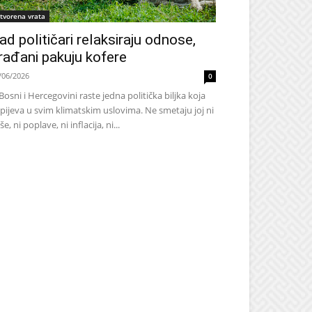
tvorena vrata
ad političari relaksiraju odnose,
rađani pakuju kofere
/06/2026
0
Bosni i Hercegovini raste jedna politička biljka koja
pijeva u svim klimatskim uslovima. Ne smetaju joj ni
še, ni poplave, ni inflacija, ni...