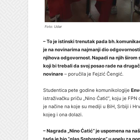
Foto: Udar
– To je istinski trenutak pada bh. komunika
je na novinarima najmanji dio odgovornosti.
njihova odgovornost. Napadi na njih širom 
koji bi trebali da svoj posao rade na druga
novinare
– poručila je Fejzić Čengić.
Studentica pete godine komunikologije
Env
istraživačku priču „Nino Ćatić“, koju je FPN 
je načine na koje su mediji u BiH, Srbiji i H
kojeg i ona dolazi.
– Nagrada „Nino Ćatić“ je uspomena na naše
tada je bio “glas Srebrenice” u apelu za 