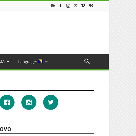
MA
Language:
OVO