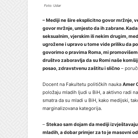
Foto: Udar
– Mediji ne šire eksplicitno govor mržnje, 
govor mržnje, umjesto da ih zabrane. Kada s
seksualnim, vjerskim ili nekim drugim, medij
ugrožene i upravo u tome vide priliku da po
govorimo o pravima Roma, mi promovišemo pr
društvo zaboravlja da su Romi naše komšije
posao, zdravstvenu zaštitu i slično
– poruču
Docent na Fakultetu političkih nauka
Amer 
položaju mladih ljudi u BiH, a aktivno radi 
smatra da su mladi u BiH, kako medijski, ta
marginalizovana kategorija.
–
Stekao sam dojam da mediji izvještavaju
mladih, a dobar primjer za to je masovni o