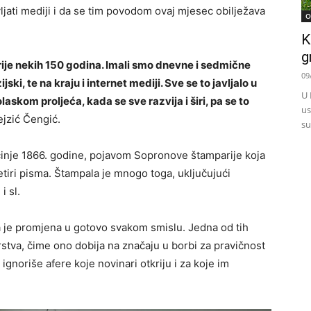
jati mediji i da se tim povodom ovaj mjesec obilježava
O
K
g
 prije nekih 150 godina. Imali smo dnevne i sedmične
09
jski, te na kraju i internet mediji. Sve se to javljalo u
U 
olaskom proljeća, kada se sve razvija i širi, pa se to
us
ejzić Čengić.
su
očinje 1866. godine, pojavom Sopronove štamparije koja
četiri pisma. Štampala je mnogo toga, uključujući
i sl.
 je promjena u gotovo svakom smislu. Jedna od tih
rstva, čime ono dobija na značaju u borbi za pravičnost
gnoriše afere koje novinari otkriju i za koje im