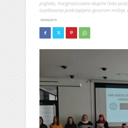
pogledu, marginalizovane skupine često postaj
izvještavanje potkrijepljeno govorom mržnje
04/04/2019