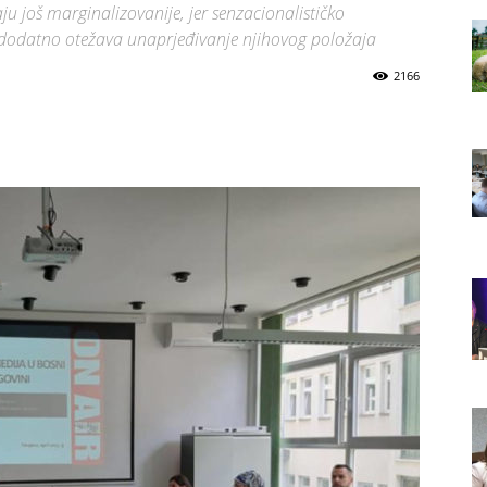
u još marginalizovanije, jer senzacionalističko
, dodatno otežava unaprjeđivanje njihovog položaja
2166