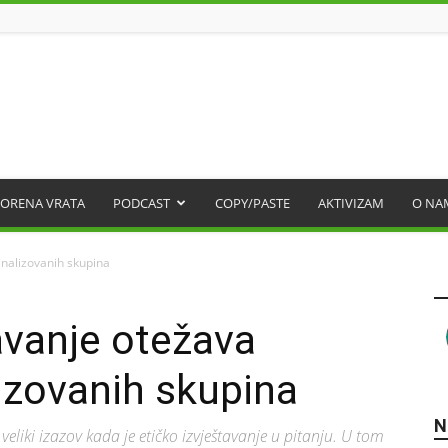
ORENA VRATA
PODCAST
COPY/PASTE
AKTIVIZAM
O NA
inalizovanih skupina
avanje otežava
izovanih skupina
N
veliki izazov kada je etičko izvještavanje u pitanju. U tom