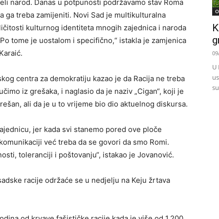
i cijeli narod. Danas u potpunosti podržavamo stav Roma
O
da ga treba zamijeniti. Novi Sad je multikulturalna
K
zličitosti kulturnog identiteta mnogih zajednica i naroda
g
Po tome je uostalom i specifično,“ istakla je zamjenica
Karaić.
09
U 
us
og centra za demokratiju kazao je da Racija ne treba
su
čimo iz grešaka, i naglasio da je naziv „Cigan“, koji je
rešan, ali da je u to vrijeme bio dio aktuelnog diskursa.
zajednicu, jer kada svi stanemo pored ove ploče
u komunikaciji već treba da se govori da smo Romi.
ti, toleranciji i poštovanju“, istakao je Jovanović.
adske racije održaće se u nedjelju na Keju žrtava
ina od krvave fašističke racije kada je više od 1.200