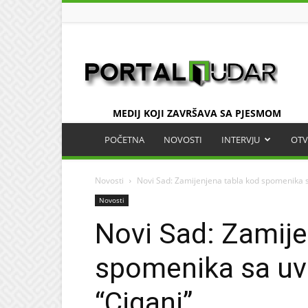
UDAR
MEDIJ KOJI ZAVRŠAVA SA PJESMOM
POČETNA
NOVOSTI
INTERVJU
OTV
Novosti
Novi Sad: Zamijenjena tabla kod spomenika s
Novosti
Novi Sad: Zamije
spomenika sa uv
“Cigani”