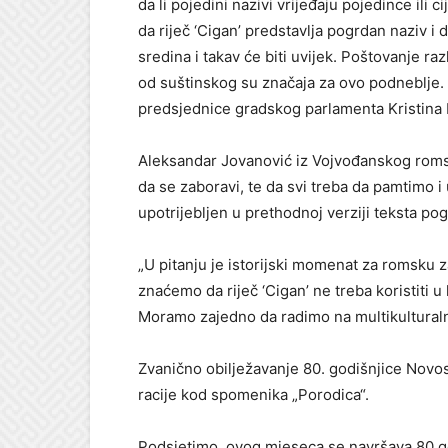
da li pojedini nazivi vrijeđaju pojedince il
da riječ ‘Cigan’ predstavlja pogrdan naziv i 
sredina i takav će biti uvijek. Poštovanje ra
od suštinskog su značaja za ovo podneblje. 
predsjednice gradskog parlamenta Kristina 
Aleksandar Jovanović iz Vojvođanskog romsk
da se zaboravi, te da svi treba da pamtimo i u
upotrijebljen u prethodnoj verziji teksta pog
„U pitanju je istorijski momenat za romsku 
znaćemo da riječ ‘Cigan’ ne treba koristiti 
Moramo zajedno da radimo na multikulturalnos
Zvanično obilježavanje 80. godišnjice Novos
racije kod spomenika „Porodica“.
Podsjetimo, ovog mjeseca se navršava 80 god