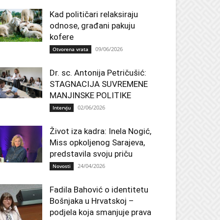
Kad političari relaksiraju
odnose, građani pakuju
kofere
09/06/2026
Otvorena vrata
Dr. sc. Antonija Petričušić:
STAGNACIJA SUVREMENE
MANJINSKE POLITIKE
02/06/2026
Intervju
Život iza kadra: Inela Nogić,
Miss opkoljenog Sarajeva,
predstavila svoju priču
24/04/2026
Novosti
Fadila Bahović o identitetu
Bošnjaka u Hrvatskoj –
podjela koja smanjuje prava