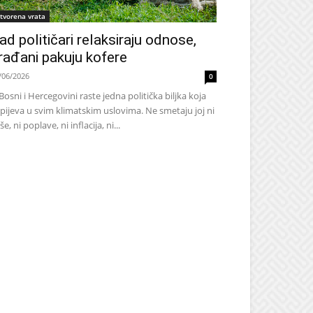
tvorena vrata
ad političari relaksiraju odnose,
rađani pakuju kofere
/06/2026
0
Bosni i Hercegovini raste jedna politička biljka koja
pijeva u svim klimatskim uslovima. Ne smetaju joj ni
še, ni poplave, ni inflacija, ni...