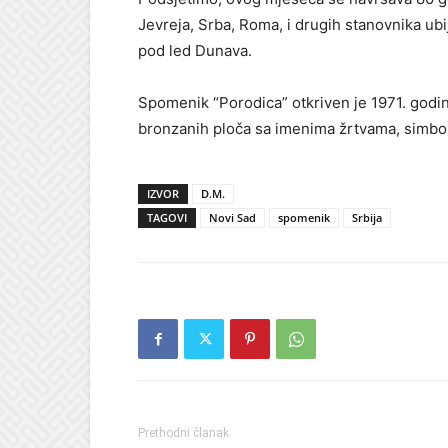
Jevreja, Srba, Roma, i drugih stanovnika u
pod led Dunava.
Spomenik “Porodica” otkriven je 1971. godi
bronzanih ploča sa imenima žrtvama, simbol
IZVOR
D.M.
TAGOVI
Novi Sad
spomenik
Srbija
Prethodni članak