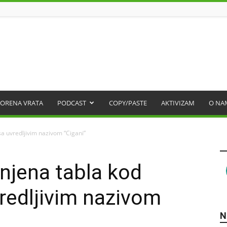
ORENA VRATA
PODCAST
COPY/PASTE
AKTIVIZAM
O NA
a uvredljivim nazivom “Cigani”
njena tabla kod
redljivim nazivom
N