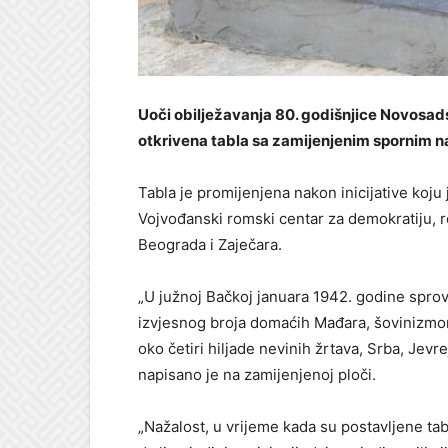
Uoči obilježavanja 80. godišnjice Novosadsk
otkrivena tabla sa zamijenjenim spornim 
Tabla je promijenjena nakon inicijative koj
Vojvođanski romski centar za demokratiju, 
Beograda i Zaječara.
„U južnoj Bačkoj januara 1942. godine spro
izvjesnog broja domaćih Mađara, šovinizmom 
oko četiri hiljade nevinih žrtava, Srba, Jevre
napisano je na zamijenjenoj ploči.
„Nažalost, u vrijeme kada su postavljene tabl