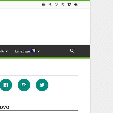
MA
Language:
OVO