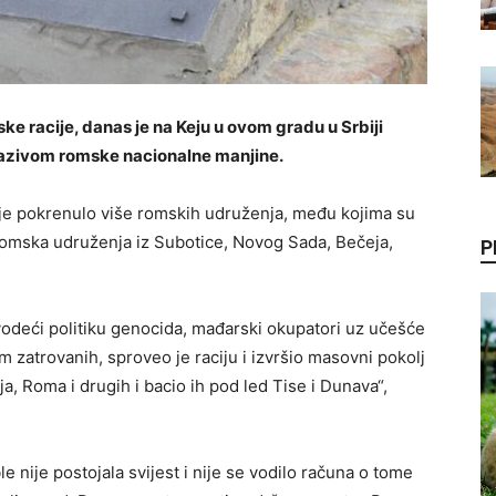
e racije, danas je na Keju u ovom gradu u Srbiji
nazivom romske nacionalne manjine.
u je pokrenulo više romskih udruženja, među kojima su
romska udruženja iz Subotice, Novog Sada, Bečeja,
P
vodeći politiku genocida, mađarski okupatori uz učešće
zatrovanih, sproveo je raciju i izvršio masovni pokolj
ja, Roma i drugih i bacio ih pod led Tise i Dunava“,
e nije postojala svijest i nije se vodilo računa o tome