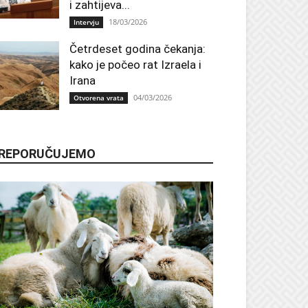
i zahtijeva...
18/03/2026
Intervju
Četrdeset godina čekanja:
kako je počeo rat Izraela i
Irana
04/03/2026
Otvorena vrata
REPORUČUJEMO