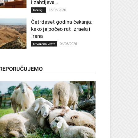
i zahtijeva...
18/03/2026
Intervju
Četrdeset godina čekanja:
kako je počeo rat Izraela i
Irana
04/03/2026
Otvorena vrata
REPORUČUJEMO