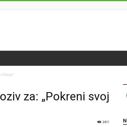
 u Kaknju”
oziv za: „Pokreni svoj
N
2411