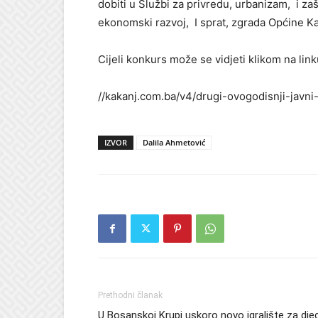
dobiti u Službi za privredu, urbanizam, i za
ekonomski razvoj, I sprat, zgrada Općine K
Cijeli konkurs može se vidjeti klikom na link
//kakanj.com.ba/v4/drugi-ovogodisnji-javn
IZVOR
Dalila Ahmetović
Prethodni članak
U Bosanskoj Krupi uskoro novo igralište za dje