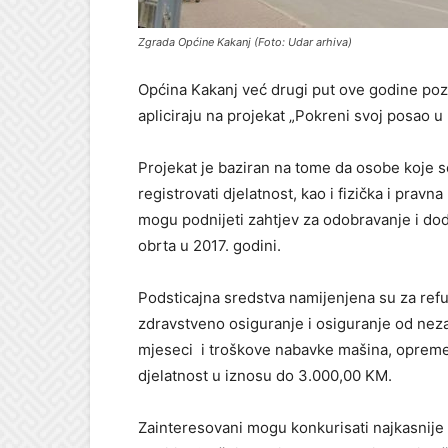
Zgrada Općine Kakanj (Foto: Udar arhiva)
Općina Kakanj već drugi put ove godine po
apliciraju na projekat „Pokreni svoj posao u 
Projekat je baziran na tome da osobe koje se
registrovati djelatnost, kao i fizička i pravna
mogu podnijeti zahtjev za odobravanje i dod
obrta u 2017. godini.
Podsticajna sredstva namijenjena su za ref
zdravstveno osiguranje i osiguranje od neza
mjeseci i troškove nabavke mašina, opreme
djelatnost u iznosu do 3.000,00 KM.
Zainteresovani mogu konkurisati najkasnije