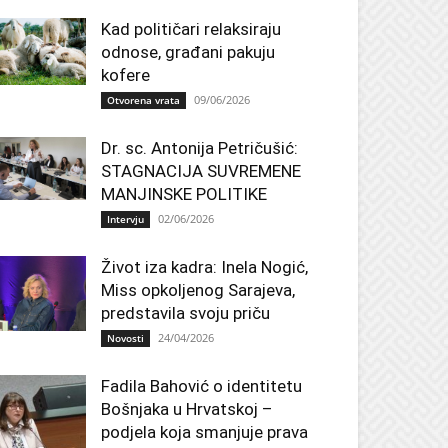
Kad političari relaksiraju
odnose, građani pakuju
kofere
09/06/2026
Otvorena vrata
Dr. sc. Antonija Petričušić:
STAGNACIJA SUVREMENE
MANJINSKE POLITIKE
02/06/2026
Intervju
Život iza kadra: Inela Nogić,
Miss opkoljenog Sarajeva,
predstavila svoju priču
24/04/2026
Novosti
Fadila Bahović o identitetu
Bošnjaka u Hrvatskoj –
podjela koja smanjuje prava