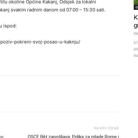
štitu okoline Općine Kakanj, Odsjek za lokalni
O
akanj svakim radnim danom od 07:00 – 15:30 sati.
K
g
u ispod:
09
i-poziv-pokreni-svoj-posao-u-kaknju/
U 
us
su
Naredni članak
cu
OSCE BiH zapošljava: Prilika za mlade Rome i