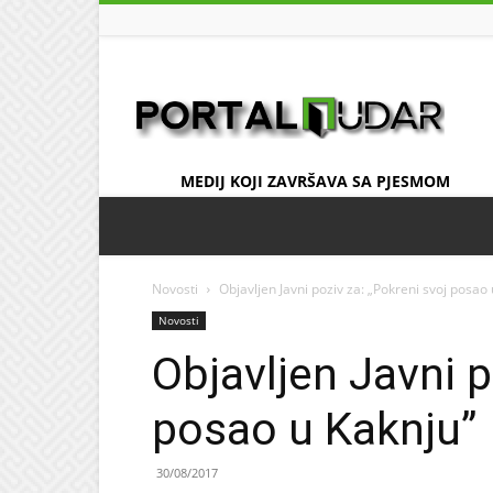
UDAR
MEDIJ KOJI ZAVRŠAVA SA PJESMOM
Novosti
Objavljen Javni poziv za: „Pokreni svoj posao
Novosti
Objavljen Javni p
posao u Kaknju”
30/08/2017