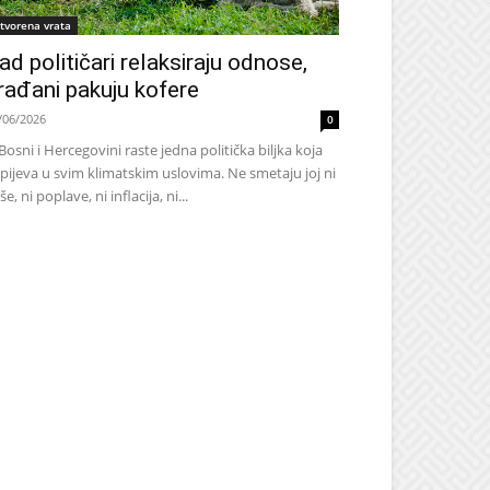
tvorena vrata
ad političari relaksiraju odnose,
rađani pakuju kofere
/06/2026
0
Bosni i Hercegovini raste jedna politička biljka koja
pijeva u svim klimatskim uslovima. Ne smetaju joj ni
še, ni poplave, ni inflacija, ni...