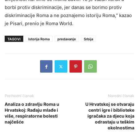
borbi protiv diskriminacije, jer danas se borimo protiv
diskriminacije Roma a ne poznajemo istoriju Roma,“ kazao
je Pisari, prenio je Roma World.
TAGOVI
Istorija Roma
predavanje
Srbija
Prethodni članak
Naredni članak
Analiza o zdravlju Roma u
U Hrvatskoj se otvaraju
Hrvatskoj: Rađaju mlađe i
centri igre i biblioteke
više, respiratorne bolesti
igračaka za djecu koja
najčešće
odrastaju u teškim
okolnostima