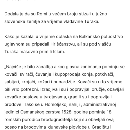
Dodala je da su Romi u većem broju stizali u južno-
slovenske zemlje za vrijeme vladavine Turaka.
Kako je kazala, u vrijeme dolaska na Balkansko poluostrvo
uglavnom su pripadali Hrišćanstvu, ali su pod vlašću
Turaka masovno primili Islam.
„Najviše je bilo zanatlija a kao glavna zanimanja pominju se
kovači, svirači, čuvanje i kupoprodaja konja, potkivači,
sabljari, krojači, kožari i bunardžije. Kovači su u to vrijeme
bili vrlo potrebni. Izradjivali su i popravljali oružje, obavljali
kovačke poslove u tvrdjavama, gradili su i popravljali
brodove. Tako se u Homoljskoj nahiji , administrativnoj
jedinici Osmanskog carstva 1528. godine pominje 18
romskih porodica brodograditelja koji su obavljali ovaj
posao na brodovima dunavske plovidbe u Gradištu i