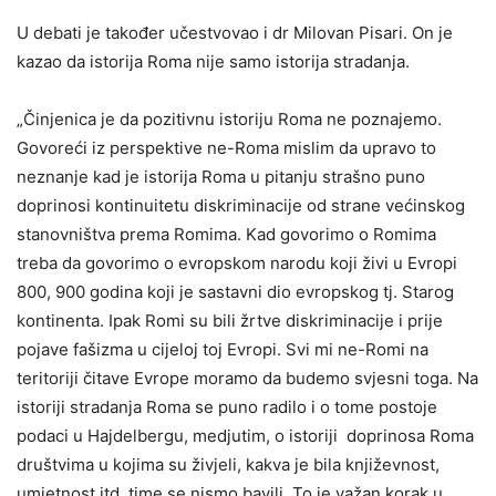
U debati je također učestvovao i dr Milovan Pisari. On je
kazao da istorija Roma nije samo istorija stradanja.
„Činjenica je da pozitivnu istoriju Roma ne poznajemo.
Govoreći iz perspektive ne-Roma mislim da upravo to
neznanje kad je istorija Roma u pitanju strašno puno
doprinosi kontinuitetu diskriminacije od strane većinskog
stanovništva prema Romima. Kad govorimo o Romima
treba da govorimo o evropskom narodu koji živi u Evropi
800, 900 godina koji je sastavni dio evropskog tj. Starog
kontinenta. Ipak Romi su bili žrtve diskriminacije i prije
pojave fašizma u cijeloj toj Evropi. Svi mi ne-Romi na
teritoriji čitave Evrope moramo da budemo svjesni toga. Na
istoriji stradanja Roma se puno radilo i o tome postoje
podaci u Hajdelbergu, medjutim, o istoriji doprinosa Roma
društvima u kojima su živjeli, kakva je bila književnost,
umjetnost itd. time se nismo bavili. To je važan korak u