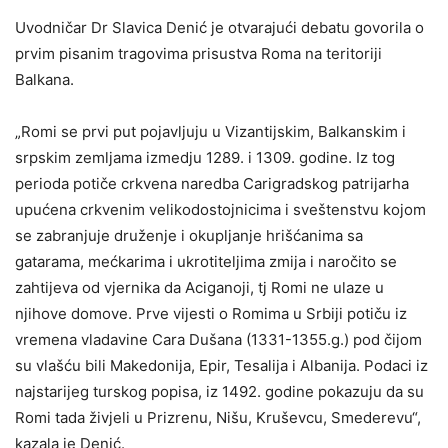
Uvodničar Dr Slavica Denić je otvarajući debatu govorila o
prvim pisanim tragovima prisustva Roma na teritoriji
Balkana.
„Romi se prvi put pojavljuju u Vizantijskim, Balkanskim i
srpskim zemljama izmedju 1289. i 1309. godine. Iz tog
perioda potiče crkvena naredba Carigradskog patrijarha
upućena crkvenim velikodostojnicima i sveštenstvu kojom
se zabranjuje druženje i okupljanje hrišćanima sa
gatarama, mećkarima i ukrotiteljima zmija i naročito se
zahtijeva od vjernika da Aciganoji, tj Romi ne ulaze u
njihove domove. Prve vijesti o Romima u Srbiji potiču iz
vremena vladavine Cara Dušana (1331-1355.g.) pod čijom
su vlašću bili Makedonija, Epir, Tesalija i Albanija. Podaci iz
najstarijeg turskog popisa, iz 1492. godine pokazuju da su
Romi tada živjeli u Prizrenu, Nišu, Kruševcu, Smederevu“,
kazala je Denić.