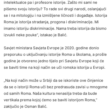
intelektualce pa i profesore istorije. Zašto mi sami ne
pišemo svoju istoriju? To rade svi drugi narodi, oslanjajući
se i na mitologiju i na izmišljene ličnosti i događaje. Istorija
Roma je istorija stradanja, progona i diskriminacije. Mi
imamo istoriju diskriminacije. Nama treba istorija da bismo
izvukli neke pouke“, istakao je Balić.
Savjet ministara Savjeta Evrope je 2020. godine donio
preporuku o uključivanju istorije Roma u školama, a prošle
godine je otvoreno jedno tijelo pri Savjetu Evrope koji će
se baviti time na koji način se uči romska istorija u Evropi.
„Na koji način može u Srbiji da se iskoriste ove činjenice
da se o istoriji Roma uči bez predrasuda zavisi u mnogome
od samih Roma. Naša kultura nenasilja treba da bude
vertikala prema kojoj ćemo se baviti istorijom Roma,“
zaključio je Osman Balić.