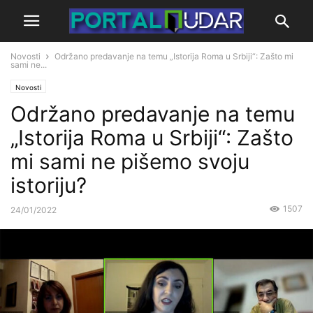
Novosti
Održano predavanje na temu „Istorija Roma u Srbiji“: Zašto mi
sami ne...
Novosti
Održano predavanje na temu
„Istorija Roma u Srbiji“: Zašto
mi sami ne pišemo svoju
istoriju?
1507
24/01/2022