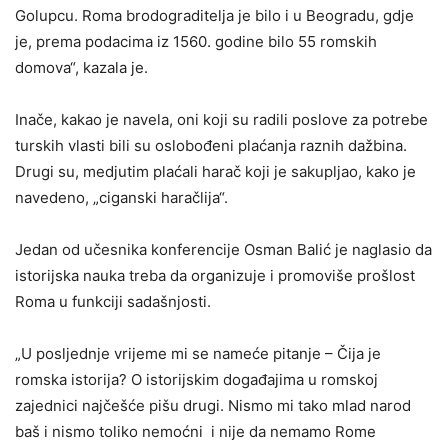
Golupcu. Roma brodograditelja je bilo i u Beogradu, gdje
je, prema podacima iz 1560. godine bilo 55 romskih
domova“, kazala je.
Inače, kakao je navela, oni koji su radili poslove za potrebe
turskih vlasti bili su oslobođeni plaćanja raznih dažbina.
Drugi su, medjutim plaćali harač koji je sakupljao, kako je
navedeno, „ciganski haračlija“.
Jedan od učesnika konferencije Osman Balić je naglasio da
istorijska nauka treba da organizuje i promoviše prošlost
Roma u funkciji sadašnjosti.
„U posljednje vrijeme mi se nameće pitanje – Čija je
romska istorija? O istorijskim događajima u romskoj
zajednici najčešće pišu drugi. Nismo mi tako mlad narod
baš i nismo toliko nemoćni i nije da nemamo Rome