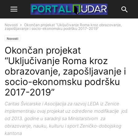
Novosti
Okončan projekat “Uključivanje Roma kroz obrazovanje,
zapošljavanje i socio-ekonomsku podršku 2017-2019”
Novosti
Okončan projekat
“Uključivanje Roma kroz
obrazovanje, zapošljavanje i
socio-ekonomsku podršku
2017-2019”
Caritas Švicarske i Asocijacija za razvoj LEDA iz Zenice
implementiraju ovaj projekat uz određene modifikacije još
od 2013. godine u saradnji sa Ministarstvom za
obrazovanje, nauku, kulturu i sport Zeničko-dobojskog
kantona