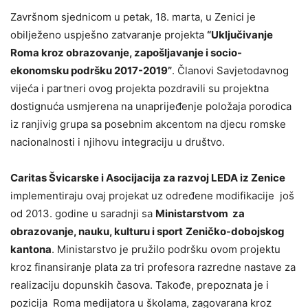
Završnom sjednicom u petak, 18. marta, u Zenici je
obilježeno uspješno zatvaranje projekta
“Uključivanje
Roma kroz obrazovanje, zapošljavanje i socio-
ekonomsku podršku 2017-2019”
. Članovi Savjetodavnog
vijeća i partneri ovog projekta pozdravili su projektna
dostignuća usmjerena na unaprijeđenje položaja porodica
iz ranjivig grupa sa posebnim akcentom na djecu romske
nacionalnosti i njihovu integraciju u društvo.
Caritas Švicarske i Asocijacija za razvoj LEDA iz Zenice
implementiraju ovaj projekat uz određene modifikacije još
od 2013. godine u saradnji sa
Ministarstvom za
obrazovanje, nauku, kulturu i sport
Zeničko-dobojskog
kantona
. Ministarstvo je pružilo podršku ovom projektu
kroz finansiranje plata za tri profesora razredne nastave za
realizaciju dopunskih časova. Takođe, prepoznata je i
pozicija Roma medijatora u školama, zagovarana kroz