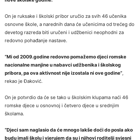
On je ruksake i školski pribor uručio za svih 46 učenika
osnovne škole, a narednih dana će učenicima od trećeg do
devetog razreda biti uručeni i udžbenici neophodni za
redovno pohađanje nastave.
“Mi od 2009.godine redovno pomažemo djeci romske
nacionalne manjine u nabavci udžbenika i školskog
pribora, pa ova aktivnost nije izostala ni ove godine”
,
rekao je Đaković.
On je potvrdio da će se tako u školskim klupama naći 46
romske djece u osnovnoj i četvero djece u srednjim
školama.
“Djeci sam naglasio da će mnogo lakše doći do posla ako
budu imali školu i vjerujem da su i njihovi roditelji svjesni