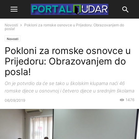
Novosti
Pokloni za romske osnovce u Prijedoru: Obrazovanjem do
posla!
Novosti
Pokloni za romske osnovce u
Prijedoru: Obrazovanjem do
posla!
On je potvrdio da će se tako u školskim klupama naći 46
romske djece u osnovnoj i četvero djece u srednjim školama
1476
06/09/2019