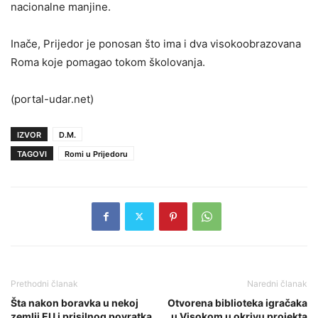
nacionalne manjine.
Inače, Prijedor je ponosan što ima i dva visokoobrazovana
Roma koje pomagao tokom školovanja.
(portal-udar.net)
IZVOR
D.M.
TAGOVI
Romi u Prijedoru
Prethodni članak
Naredni članak
Šta nakon boravka u nekoj
Otvorena biblioteka igračaka
zemlji EU i prisilnog povratka
u Visokom u okrivu projekta