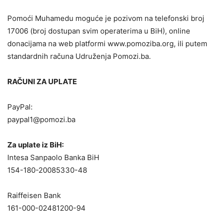
Pomoći Muhamedu moguće je pozivom na telefonski broj
17006 (broj dostupan svim operaterima u BiH), online
donacijama na web platformi www.pomoziba.org, ili putem
standardnih računa Udruženja Pomozi.ba.
RAČUNI ZA UPLATE
PayPal:
paypal1@pomozi.ba
Za uplate iz BiH:
Intesa Sanpaolo Banka BiH
154-180-20085330-48
Raiffeisen Bank
161-000-02481200-94