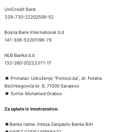
UniCredit Bank
338-730-22202506-52
Bosna Bank International d.d
141-306-53201196-79
NLB Banka d.d
132-260-20223371-17
Primalac: Udruženje “Pomozi.ba”, dr. Fetaha
Bećirbegovića br. 8, 71000 Sarajevo
Svrha: Muhamed Grabus
Za uplate iz inostranstva:
Banks name: Intesa Sanpaolo Banka BiH
SWIFT CODE:UPBKBA22