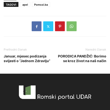
TAGOVI
apel
Pomozi.ba
Prethodni članak
Naredni članak
Januar, mjesec podizanja
PORODICA PANDŽIĆ: Borimo
svijesti o “Jednom Zdravlju”
se kroz život na naš način