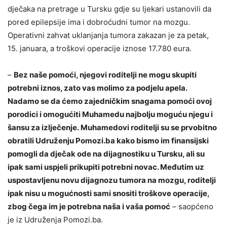
dječaka na pretrage u Tursku gdje su ljekari ustanovili da
pored epilepsije ima i dobroćudni tumor na mozgu.
Operativni zahvat uklanjanja tumora zakazan je za petak,
15. januara, a troškovi operacije iznose 17.780 eura.
–
Bez naše pomoći, njegovi roditelji ne mogu skupiti
potrebni iznos, zato vas molimo za podjelu apela.
Nadamo se da ćemo zajedničkim snagama pomoći ovoj
porodici i omogućiti Muhamedu najbolju moguću njegu i
šansu za izlječenje. Muhamedovi roditelji su se prvobitno
obratili Udruženju Pomozi.ba kako bismo im finansijski
pomogli da dječak ode na dijagnostiku u Tursku, ali su
ipak sami uspjeli prikupiti potrebni novac. Međutim uz
uspostavljenu novu dijagnozu tumora na mozgu, roditelji
ipak nisu u mogućnosti sami snositi troškove operacije,
zbog čega im je potrebna naša i vaša pomoć
– saopćeno
je iz Udruženja Pomozi.ba.