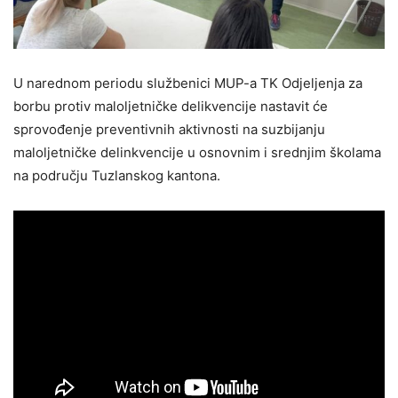
U narednom periodu službenici MUP-a TK Odjeljenja za
borbu protiv maloljetničke delikvencije nastavit će
sprovođenje preventivnih aktivnosti na suzbijanju
maloljetničke delinkvencije u osnovnim i srednjim školama
na području Tuzlanskog kantona.