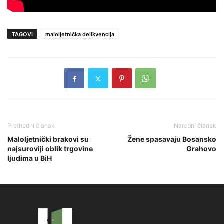
TAGOVI
maloljetnička delikvencija
Prethodni članak
Naredni članak
Maloljetnički brakovi su
Žene spasavaju Bosansko
najsuroviji oblik trgovine
Grahovo
ljudima u BiH