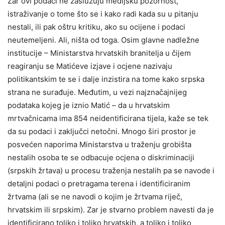
Zar ovi podaci ne zaslužuju medijsku pozornost,
istraživanje o tome što se i kako radi kada su u pitanju
nestali, ili pak oštru kritiku, ako su ocijene i podaci
neutemeljeni. Ali, ništa od toga. Osim glavne nadležne
institucije – Ministarstva hrvatskih branitelja u čijem
reagiranju se Matićeve izjave i ocjene nazivaju
politikantskim te se i dalje inzistira na tome kako srpska
strana ne surađuje. Međutim, u vezi najznačajnijeg
podataka kojeg je iznio Matić – da u hrvatskim
mrtvačnicama ima 854 neidentificirana tijela, kaže se tek
da su podaci i zaključci netočni. Mnogo širi prostor je
posvećen naporima Ministarstva u traženju grobišta
nestalih osoba te se odbacuje ocjena o diskriminaciji
(srpskih žrtava) u procesu traženja nestalih pa se navode i
detaljni podaci o pretragama terena i identificiranim
žrtvama (ali se ne navodi o kojim je žrtvama riječ,
hrvatskim ili srpskim). Zar je stvarno problem navesti da je
identificirano toliko i toliko hrvatskih, a toliko i toliko