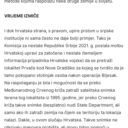
metode kojima raspolažu neke druge zemlje u svijetu.
VRIJEME IZMIČE
I dok hrvatska strana, s pravom, upire prstom u srpske
institucije ni sama često ne daje bolji primjer. Tako je
Komisija za nestale Republike Srbije 2021. g. poslala molbu
Hrvatskoj upravi za zatočene i nestale (temeljem
informacija pripadnika Hrvatske vojske) da se pretraži
lokalitet Prvače kod Nove Gradiške za kojeg se tvrdilo da je
tamo pokopano stotinjak osoba nakon operacije Bljesak.
Na raspolaganju je bila i mogućnost da se preko
Međunarodnog Crvenog križa zatraži satelitska snimka
terena tog lokaliteta iz 1995. godine, jer preko Crvenog
križa takve snimke (besplatno) nudi State Department, ali
samo ako ih zatraži zemlja na čijem se teritoriju ta lokacija
nalazi. Dakle, u ovom slučaju Hrvatska. Takve snimke ne
otkrivaju masovna grobišta, ali mogu bitno pomoći u