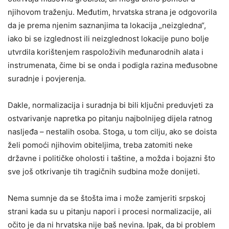
njihovom traženju. Međutim, hrvatska strana je odgovorila
da je prema njenim saznanjima ta lokacija „neizgledna“,
iako bi se izglednost ili neizglednost lokacije puno bolje
utvrdila korištenjem raspoloživih međunarodnih alata i
instrumenata, čime bi se onda i podigla razina međusobne
suradnje i povjerenja.
Dakle, normalizacija i suradnja bi bili ključni preduvjeti za
ostvarivanje napretka po pitanju najbolnijeg dijela ratnog
nasljeđa – nestalih osoba. Stoga, u tom cilju, ako se doista
želi pomoći njihovim obiteljima, treba zatomiti neke
državne i političke oholosti i taštine, a možda i bojazni što
sve još otkrivanje tih tragičnih sudbina može donijeti.
Nema sumnje da se štošta ima i može zamjeriti srpskoj
strani kada su u pitanju napori i procesi normalizacije, ali
očito je da ni hrvatska nije baš nevina. Ipak, da bi problem