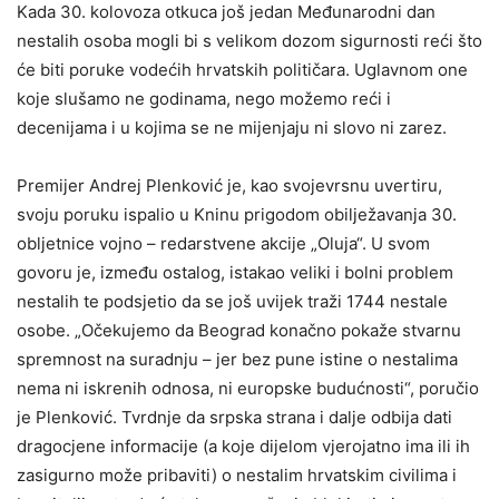
Kada 30. kolovoza otkuca još jedan Međunarodni dan
nestalih osoba mogli bi s velikom dozom sigurnosti reći što
će biti poruke vodećih hrvatskih političara. Uglavnom one
koje slušamo ne godinama, nego možemo reći i
decenijama i u kojima se ne mijenjaju ni slovo ni zarez.
Premijer Andrej Plenković je, kao svojevrsnu uvertiru,
svoju poruku ispalio u Kninu prigodom obilježavanja 30.
obljetnice vojno – redarstvene akcije „Oluja“. U svom
govoru je, između ostalog, istakao veliki i bolni problem
nestalih te podsjetio da se još uvijek traži 1744 nestale
osobe. „Očekujemo da Beograd konačno pokaže stvarnu
spremnost na suradnju – jer bez pune istine o nestalima
nema ni iskrenih odnosa, ni europske budućnosti“, poručio
je Plenković. Tvrdnje da srpska strana i dalje odbija dati
dragocjene informacije (a koje dijelom vjerojatno ima ili ih
zasigurno može pribaviti) o nestalim hrvatskim civilima i