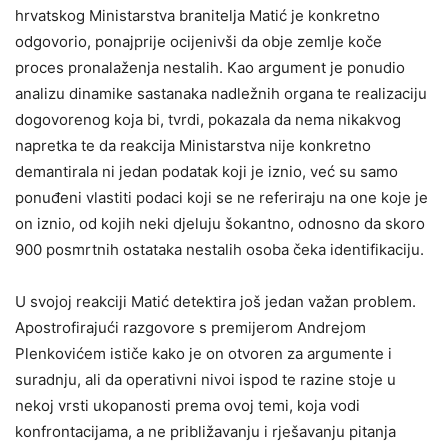
hrvatskog Ministarstva branitelja Matić je konkretno
odgovorio, ponajprije ocijenivši da obje zemlje koče
proces pronalaženja nestalih. Kao argument je ponudio
analizu dinamike sastanaka nadležnih organa te realizaciju
dogovorenog koja bi, tvrdi, pokazala da nema nikakvog
napretka te da reakcija Ministarstva nije konkretno
demantirala ni jedan podatak koji je iznio, već su samo
ponuđeni vlastiti podaci koji se ne referiraju na one koje je
on iznio, od kojih neki djeluju šokantno, odnosno da skoro
900 posmrtnih ostataka nestalih osoba čeka identifikaciju.
U svojoj reakciji Matić detektira još jedan važan problem.
Apostrofirajući razgovore s premijerom Andrejom
Plenkovićem ističe kako je on otvoren za argumente i
suradnju, ali da operativni nivoi ispod te razine stoje u
nekoj vrsti ukopanosti prema ovoj temi, koja vodi
konfrontacijama, a ne približavanju i rješavanju pitanja