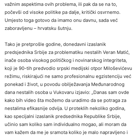
važnim aspektima ovih problema, ili pak da se na to,
počevši od visoke politike pa dalje, kritički osvrnemo.
Umjesto toga gotovo da imamo onu davnu, sada već
zaboravljenu – hrvatsku šutnju.
Tako je pretprošle godine, donedavni izaslanik
predsjednika Srbije za problematiku nestalih Veran Matić,
inače osoba visokog političkog i novinarskog integriteta,
koji je 90-tih predvodio srpski medijski otpor Miloševićevu
režimu, riskirajući ne samo profesionalnu egzistenciju već
ponekad i život, u povodu obilježavanja Međunarodnog
dana nestalih osoba u Vukovaru izjavio: „Danas sam ovde
kako bih video šta možemo da uradimo da se potraga za
nestalima efikasnije odvija. U proteklih nekoliko godina,
kao specijalni izaslanik predsednika Republike Srbije,
učinio sam koliko sam individualno mogao, ali moram da
vam kažem da me je sramota koliko je malo napravljeno i