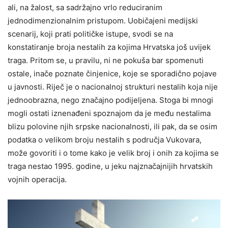
ali, na žalost, sa sadržajno vrlo reduciranim
jednodimenzionalnim pristupom. Uobičajeni medijski
scenarij, koji prati političke istupe, svodi se na
konstatiranje broja nestalih za kojima Hrvatska još uvijek
traga. Pritom se, u pravilu, ni ne pokuša bar spomenuti
ostale, inače poznate činjenice, koje se sporadično pojave
u javnosti. Riječ je o nacionalnoj strukturi nestalih koja nije
jednoobrazna, nego značajno podijeljena. Stoga bi mnogi
mogli ostati iznenađeni spoznajom da je među nestalima
blizu polovine njih srpske nacionalnosti, ili pak, da se osim
podatka o velikom broju nestalih s područja Vukovara,
može govoriti i o tome kako je velik broj i onih za kojima se
traga nestao 1995. godine, u jeku najznačajnijih hrvatskih
vojnih operacija.