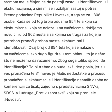
sramota me je činjenice da postoji zastoj u identifikovanju i
ekshumacijama, a čini mi se i ozbiljan zastoj u potrazi.
Prema podacima Republike Hrvatske, traga se za 1.806
osoba. Kada se od tog broja oduzme 854 tela koja su
ekshumirana i koja se nalaze u mrtvačnicama, dobijemo
novu cifru od 962 nestala za kojima se traga i za koje je
potrebno pronaći grobna mesta, ekshumirati i
identifikovati. Ovaj broj od 854 tela koja se nalaze u
mrtvačnicama jako dugo figurira u tom obimu i to je nešto
što ne možemo da razumemo. Zbog čega toliko sporo ide
identifikacija? To bi trebao da bude lakši deo posla, jer su
već pronađena tela“, naveo je Matić nedostatke u procesu
pronalaženja, ekshumacije i identifikacije nestalih osoba na
konferenciji za tisak, zajedno s predstavnicima SNV-a,
SDSS-a i udruge „Protiv zaborava“, koju su prenijele
„Novosti“.