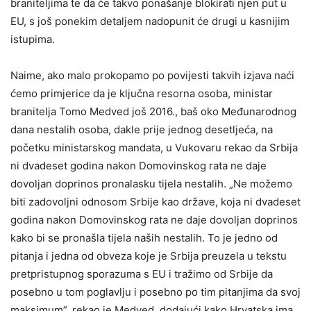
braniteljima te da će takvo ponašanje blokirati njen put u
EU, s još ponekim detaljem nadopunit će drugi u kasnijim
istupima.
Naime, ako malo prokopamo po povijesti takvih izjava naći
ćemo primjerice da je ključna resorna osoba, ministar
branitelja Tomo Medved još 2016., baš oko Međunarodnog
dana nestalih osoba, dakle prije jednog desetljeća, na
početku ministarskog mandata, u Vukovaru rekao da Srbija
ni dvadeset godina nakon Domovinskog rata ne daje
dovoljan doprinos pronalasku tijela nestalih. „Ne možemo
biti zadovoljni odnosom Srbije kao države, koja ni dvadeset
godina nakon Domovinskog rata ne daje dovoljan doprinos
kako bi se pronašla tijela naših nestalih. To je jedno od
pitanja i jedna od obveza koje je Srbija preuzela u tekstu
pretpristupnog sporazuma s EU i tražimo od Srbije da
posebno u tom poglavlju i posebno po tim pitanjima da svoj
maksimum”, rekao je Medved, dodajući kako Hrvatska ima