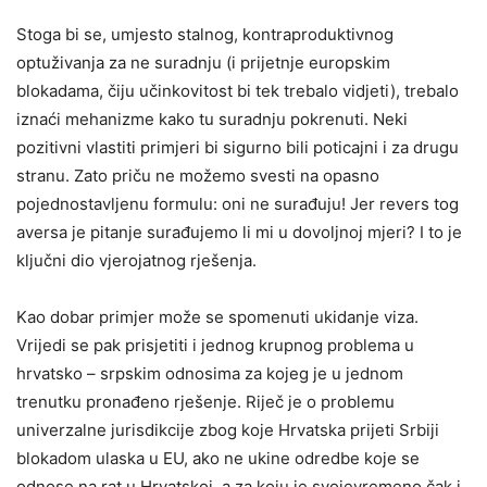
Stoga bi se, umjesto stalnog, kontraproduktivnog
optuživanja za ne suradnju (i prijetnje europskim
blokadama, čiju učinkovitost bi tek trebalo vidjeti), trebalo
iznaći mehanizme kako tu suradnju pokrenuti. Neki
pozitivni vlastiti primjeri bi sigurno bili poticajni i za drugu
stranu. Zato priču ne možemo svesti na opasno
pojednostavljenu formulu: oni ne surađuju! Jer revers tog
aversa je pitanje surađujemo li mi u dovoljnoj mjeri? I to je
ključni dio vjerojatnog rješenja.
Kao dobar primjer može se spomenuti ukidanje viza.
Vrijedi se pak prisjetiti i jednog krupnog problema u
hrvatsko – srpskim odnosima za kojeg je u jednom
trenutku pronađeno rješenje. Riječ je o problemu
univerzalne jurisdikcije zbog koje Hrvatska prijeti Srbiji
blokadom ulaska u EU, ako ne ukine odredbe koje se
odnose na rat u Hrvatskoj, a za koju je svojevremeno čak i