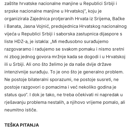
zaštite hrvatske nacionalne manjine u Republici Srbiji i
srpske nacionalne manjine u Hrvatskoj“, koju je
organizirala Zajednica protjeranih Hrvata iz Srijema, Bačke
i Banata, Jasna Vojnić, predsjednica Hrvatskog nacionalnog
vijeća u Republici Srbiji i saborska zastupnica dijaspore s
liste HDZ-a, je istakla: „Mi međusobno surađujemo
razgovaramo i radujemo se svakom pomaku i nismo sretni
ni zbog jednog govora mržnje kada se dogodi i u Hrvatskoj
ili u Srbiji. Ali ono što želimo je da naše dvije države
intenzivnije surađuju. To je ono što je generalno problem.
Ne postoje bilateralni sporazumi, ne postoje susreti, ne
postoje razgovori o pomacima i već nekoliko godina je
status quo“. I dok je tako, ne treba očekivati ni napredak u
rješavanju problema nestalih, a njihovo vrijeme pomalo, ali
neumitno ističe.
TEŠKA PITANJA