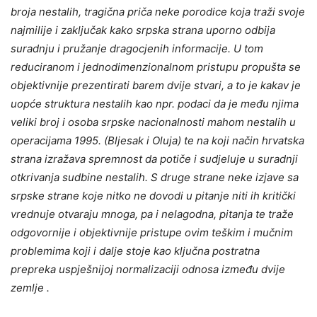
broja nestalih, tragična priča neke porodice koja traži svoje
najmilije i zaključak kako srpska strana uporno odbija
suradnju i pružanje dragocjenih informacije. U tom
reduciranom i jednodimenzionalnom pristupu propušta se
objektivnije prezentirati barem dvije stvari, a to je kakav je
uopće struktura nestalih kao npr. podaci da je među njima
veliki broj i osoba srpske nacionalnosti mahom nestalih u
operacijama 1995. (Bljesak i Oluja) te na koji način hrvatska
strana izražava spremnost da potiče i sudjeluje u suradnji
otkrivanja sudbine nestalih. S druge strane neke izjave sa
srpske strane koje nitko ne dovodi u pitanje niti ih kritički
vrednuje otvaraju mnoga, pa i nelagodna, pitanja te traže
odgovornije i objektivnije pristupe ovim teškim i mučnim
problemima koji i dalje stoje kao ključna postratna
prepreka uspješnijoj normalizaciji odnosa između dvije
zemlje .