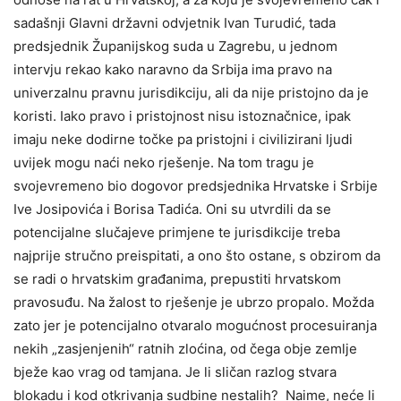
sadašnji Glavni državni odvjetnik Ivan Turudić, tada
predsjednik Županijskog suda u Zagrebu, u jednom
intervju rekao kako naravno da Srbija ima pravo na
univerzalnu pravnu jurisdikciju, ali da nije pristojno da je
koristi. Iako pravo i pristojnost nisu istoznačnice, ipak
imaju neke dodirne točke pa pristojni i civilizirani ljudi
uvijek mogu naći neko rješenje. Na tom tragu je
svojevremeno bio dogovor predsjednika Hrvatske i Srbije
Ive Josipovića i Borisa Tadića. Oni su utvrdili da se
potencijalne slučajeve primjene te jurisdikcije treba
najprije stručno preispitati, a ono što ostane, s obzirom da
se radi o hrvatskim građanima, prepustiti hrvatskom
pravosuđu. Na žalost to rješenje je ubrzo propalo. Možda
zato jer je potencijalno otvaralo mogućnost procesuiranja
nekih „zasjenjenih“ ratnih zloćina, od čega obje zemlje
bježe kao vrag od tamjana. Je li sličan razlog stvara
blokadu i kod otkrivanja sudbine nestalih? Naime, neće li