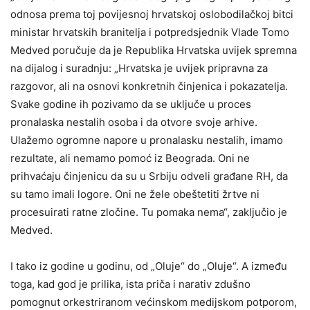
odnosa prema toj povijesnoj hrvatskoj oslobodilačkoj bitci
ministar hrvatskih branitelja i potpredsjednik Vlade Tomo
Medved poručuje da je Republika Hrvatska uvijek spremna
na dijalog i suradnju: „Hrvatska je uvijek pripravna za
razgovor, ali na osnovi konkretnih činjenica i pokazatelja.
Svake godine ih pozivamo da se uključe u proces
pronalaska nestalih osoba i da otvore svoje arhive.
Ulažemo ogromne napore u pronalasku nestalih, imamo
rezultate, ali nemamo pomoć iz Beograda. Oni ne
prihvaćaju činjenicu da su u Srbiju odveli građane RH, da
su tamo imali logore. Oni ne žele obeštetiti žrtve ni
procesuirati ratne zločine. Tu pomaka nema“, zaključio je
Medved.
I tako iz godine u godinu, od „Oluje“ do „Oluje“. A između
toga, kad god je prilika, ista priča i narativ zdušno
pomognut orkestriranom većinskom medijskom potporom,