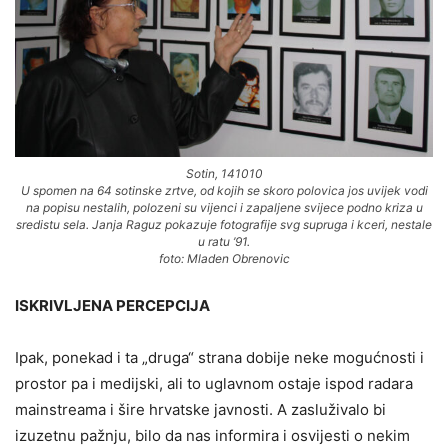
Sotin, 141010
U spomen na 64 sotinske zrtve, od kojih se skoro polovica jos uvijek vodi
na popisu nestalih, polozeni su vijenci i zapaljene svijece podno kriza u
sredistu sela. Janja Raguz pokazuje fotografije svg supruga i kceri, nestale
u ratu ’91.
foto: Mladen Obrenovic
ISKRIVLJENA PERCEPCIJA
Ipak, ponekad i ta „druga“ strana dobije neke mogućnosti i
prostor pa i medijski, ali to uglavnom ostaje ispod radara
mainstreama i šire hrvatske javnosti. A zasluživalo bi
izuzetnu pažnju, bilo da nas informira i osvijesti o nekim