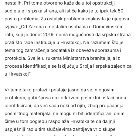
nestalih. Pri tome otvoreno kaže da u toj opstrukciji
sudjeluje i srpska strana, ali ističe kako je to ipak tek 50
posto problema. Za ostatak problema znakovita je njegova
izjava: „Od Zakona o nestalim osobama u Domovinskom
ratu, koji je donet 2019. nema mogućnosti da srpska strana
prati što rade institucije u Hrvatskoj. Ne razumem što je
tema tog zamračenja podataka iz obaveza sporazuma i
protokola. Sve je u rukama Ministarstva branitelja, a iz
procesa identifikacije se isključuju Srbija i srpska zajednica
u Hrvatskoj“.
Vrijeme tako prolazi i postaje jasno da se, njegovim
protokom, gubi šansa da i otkriveni posmrtni ostaci budu
identificirani, da već sada neki od njih, zbog propadanja
posmrtnog materijala, ne mogu ni biti identificirani onim
čime u tom pogledu raspolaže Hrvatska te da daljnji
uspješniji rad u tim slučajevima zahtijeva vrlo skupe