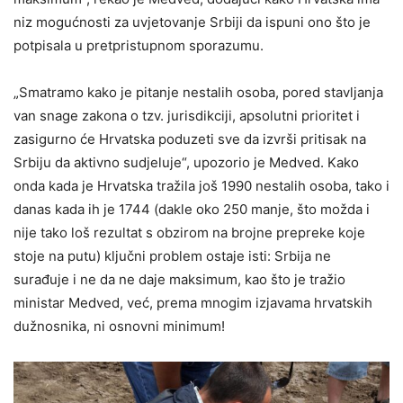
niz mogućnosti za uvjetovanje Srbiji da ispuni ono što je
potpisala u pretpristupnom sporazumu.
„Smatramo kako je pitanje nestalih osoba, pored stavljanja
van snage zakona o tzv. jurisdikciji, apsolutni prioritet i
zasigurno će Hrvatska poduzeti sve da izvrši pritisak na
Srbiju da aktivno sudjeluje“, upozorio je Medved. Kako
onda kada je Hrvatska tražila još 1990 nestalih osoba, tako i
danas kada ih je 1744 (dakle oko 250 manje, što možda i
nije tako loš rezultat s obzirom na brojne prepreke koje
stoje na putu) ključni problem ostaje isti: Srbija ne
surađuje i ne da ne daje maksimum, kao što je tražio
ministar Medved, već, prema mnogim izjavama hrvatskih
dužnosnika, ni osnovni minimum!