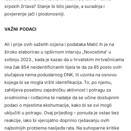
srpskih žrtava? Stanje bi bilo jasnije, a suradnja i
povjerenje jači i plodonosniji.
VAŽNI PODACI
Ali i prije ovih sažetih ocjena i podataka Matić ih je na
široko elaborirao u opširnom intervju „Novostima“ u
svibnju 2023., kada je kazao da u hrvatskim mrtvačnicama
ima čak 854 neidentificiranih tijela te da za 85 posto ovih
slučajeva nema podudarnog DNK, ili uzorka na osnovu
kojega bi se mogla vršiti identifikacija. To, po njemu,
zahtijeva posebnu zajedničku aktivnost i potragu za
srodnicima i rođacima te nadalje da se učine dostupnim
podaci o mjestima ekshumacije, kako bi se svi mogli
uključiti u potragu. Ovaj prijedlog – ponuda je ostao bez
reakcije, iako bi vjerojatno doprinio rješavanju ovih
najbolnijih problema nasljeđa rata. Na suhoparne kritike