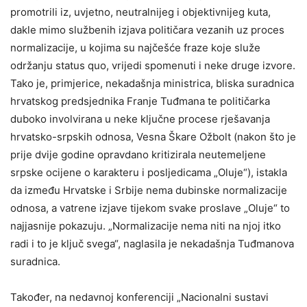
promotrili iz, uvjetno, neutralnijeg i objektivnijeg kuta,
dakle mimo službenih izjava političara vezanih uz proces
normalizacije, u kojima su najčešće fraze koje služe
održanju status quo, vrijedi spomenuti i neke druge izvore.
Tako je, primjerice, nekadašnja ministrica, bliska suradnica
hrvatskog predsjednika Franje Tuđmana te političarka
duboko involvirana u neke ključne procese rješavanja
hrvatsko-srpskih odnosa, Vesna Škare Ožbolt (nakon što je
prije dvije godine opravdano kritizirala neutemeljene
srpske ocijene o karakteru i posljedicama „Oluje“), istakla
da između Hrvatske i Srbije nema dubinske normalizacije
odnosa, a vatrene izjave tijekom svake proslave „Oluje“ to
najjasnije pokazuju. „Normalizacije nema niti na njoj itko
radi i to je ključ svega“, naglasila je nekadašnja Tuđmanova
suradnica.
Također, na nedavnoj konferenciji „Nacionalni sustavi