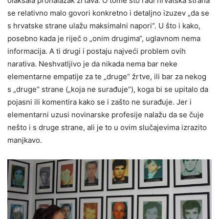
olakšala pronalazak žrtava. O tome što radi hrvatska strana
se relativno malo govori konkretno i detaljno izuzev „da se
s hrvatske strane ulažu maksimalni napori“. U što i kako,
posebno kada je riječ o „onim drugima“, uglavnom nema
informacija. A ti drugi i postaju najveći problem ovih
narativa. Neshvatljivo je da nikada nema bar neke
elementarne empatije za te „druge“ žrtve, ili bar za nekog
s „druge“ strane („koja ne surađuje“), koga bi se upitalo da
pojasni ili komentira kako se i zašto ne surađuje. Jer i
elementarni uzusi novinarske profesije nalažu da se čuje
nešto i s druge strane, ali je to u ovim slučajevima izrazito
manjkavo.