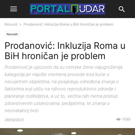
Novosti
Prodanović: Inkluzija Roma u BiH hroničan je problem
Novosti
Prodanović: Inkluzija Roma u
BiH hroničan je problem
Prodanović je upozorio da su romske žene najugroženija
kategorija jer najviše vremena provode kod kuće u
neuvjetnim objektima, ne posjeduju određena znanja o
faktorima koji utiču na njihovo reproduktivno zdravlje i
planiranje roditeljstva, a uz to, većina njih nema pristup
zdravstvenim ustanovama, pedijatrima, te znanja o
neonatalnoj brizi
1065
29/09/2021