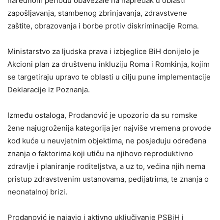
narednom periodu obavezale na napredak u oblasti
zapošljavanja, stambenog zbrinjavanja, zdravstvene
zaštite, obrazovanja i borbe protiv diskriminacije Roma.
Ministarstvo za ljudska prava i izbjeglice BiH donijelo je
Akcioni plan za društvenu inkluziju Roma i Romkinja, kojim
se targetiraju upravo te oblasti u cilju pune implementacije
Deklaracije iz Poznanja.
Između ostaloga, Prodanović je upozorio da su romske
žene najugroženija kategorija jer najviše vremena provode
kod kuće u neuvjetnim objektima, ne posjeduju određena
znanja o faktorima koji utiču na njihovo reproduktivno
zdravlje i planiranje roditeljstva, a uz to, većina njih nema
pristup zdravstvenim ustanovama, pedijatrima, te znanja o
neonatalnoj brizi.
Prodanović je najavio i aktivno uključivanje PSBiH i