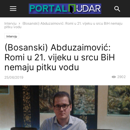
Intervju
(Bosanski) Abduzaimović: Romi u 21. vijeku u srcu BiH nemaju
pitku vodu
Intervju
(Bosanski) Abduzaimović:
Romi u 21. vijeku u srcu BiH
nemaju pitku vodu
2902
25/06/2019