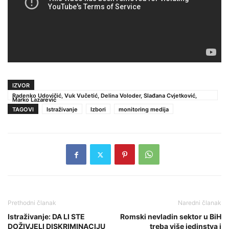
IZVOR
Radenko Udovičić, Vuk Vučetić, Delina Voloder, Slađana Cvjetković,
Marko Lazarević
TAGOVI
Istraživanje
Izbori
monitoring medija
Prethodni članak
Naredni članak
Istraživanje: DA LI STE
Romski nevladin sektor u BiH
DOŽIVJELI DISKRIMINACIJU
treba više jedinstva i