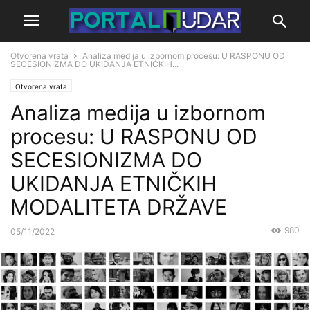
Otvorena vrata
Analiza medija u izbornom procesu: U RASPONU OD
SECESIONIZMA DO UKIDANJA ETNIČKIH...
Otvorena vrata
Analiza medija u izbornom
procesu: U RASPONU OD
SECESIONIZMA DO
UKIDANJA ETNIČKIH
MODALITETA DRŽAVE
980
05/11/2022