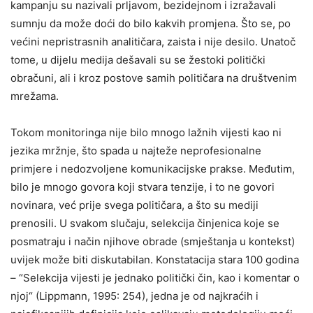
kampanju su nazivali prljavom, bezidejnom i izražavali
sumnju da može doći do bilo kakvih promjena. Što se, po
većini nepristrasnih analitičara, zaista i nije desilo. Unatoč
tome, u dijelu medija dešavali su se žestoki politički
obračuni, ali i kroz postove samih političara na društvenim
mrežama.
Tokom monitoringa nije bilo mnogo lažnih vijesti kao ni
jezika mržnje, što spada u najteže neprofesionalne
primjere i nedozvoljene komunikacijske prakse. Međutim,
bilo je mnogo govora koji stvara tenzije, i to ne govori
novinara, već prije svega političara, a što su mediji
prenosili. U svakom slučaju, selekcija činjenica koje se
posmatraju i način njihove obrade (smještanja u kontekst)
uvijek može biti diskutabilan. Konstatacija stara 100 godina
– “Selekcija vijesti je jednako politički čin, kao i komentar o
njoj“ (Lippmann, 1995: 254), jedna je od najkraćih i