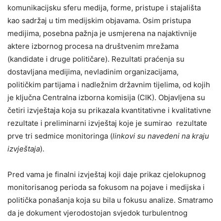
komunikacijsku sferu medija, forme, pristupe i stajališta
kao sadržaj u tim medijskim objavama. Osim pristupa
medijima, posebna pažnja je usmjerena na najaktivnije
aktere izbornog procesa na društvenim mrežama
(kandidate i druge političare). Rezultati praćenja su
dostavljana medijima, nevladinim organizacijama,
političkim partijama i nadležnim državnim tijelima, od kojih
je ključna Centralna izborna komisija (CIK). Objavljena su
četiri izvještaja koja su prikazala kvantitativne i kvalitativne
rezultate i preliminarni izvještaj koje je sumirao rezultate
prve tri sedmice monitoringa (
linkovi su navedeni na kraju
izvještaja
).
Pred vama je finalni izvještaj koji daje prikaz cjelokupnog
monitorisanog perioda sa fokusom na pojave i medijska i
politička ponašanja koja su bila u fokusu analize. Smatramo
da je dokument vjerodostojan svjedok turbulentnog