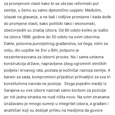
za promjenom vlasti kako bi se ubrzao reformski put
zemlje, u čemu su samo djelomično uspjelo. Međutim,
izlazak na glasanje, a ne baš i vidljive promjene i kada dođe
do promjene vlasti, kako politički tako i ekonomski,
obezvrijedili su značaj izbora. Od 80 odsto koliko je izašlo
na izbore 1996. godine do 50 odsto na ovim izborima.
Dakle, polovina punoljetnog građanstva, od čega, istini za
volju, dio uopšte ne živi u BiH, potpuno je
nezainteresovana za izborni proces. No i sama ustavna
konstrukcija države, napravljene zbog ogromnih etničkih
podjela i krvavog rata, postala je kočničar razvoja zemlje. A
barem za sada, kompromisni prijedlozi prihvatljivi za sva tri
konstitutivna naroda ne postoje. Stoga pojedini mediji iz
Sarajeva su ove izbore nazivali samo borbom za pozicije
jer niti jedna stranka ne nudi ništa novo. Na svim stranama
izražavano je mnogo sumnji u integritet izbora, a građani i
analitičari koji su dobijali priliku na medijima da govore