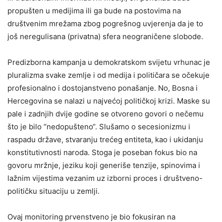
propušten u medijima ili ga bude na postovima na
društvenim mrežama zbog pogrešnog uvjerenja da je to
još neregulisana (privatna) sfera neograničene slobode.
Predizborna kampanja u demokratskom svijetu vrhunac je
pluralizma svake zemlje i od medija i političara se očekuje
profesionalno i dostojanstveno ponašanje. No, Bosna i
Hercegovina se nalazi u najvećoj političkoj krizi. Maske su
pale i zadnjih dvije godine se otvoreno govori o nečemu
što je bilo “nedopušteno“. Slušamo o secesionizmu i
raspadu države, stvaranju trećeg entiteta, kao i ukidanju
konstitutivnosti naroda. Stoga je poseban fokus bio na
govoru mržnje, jeziku koji generiše tenzije, spinovima i
lažnim vijestima vezanim uz izborni proces i društveno-
političku situaciju u zemlji.
Ovaj monitoring prvenstveno je bio fokusiran na