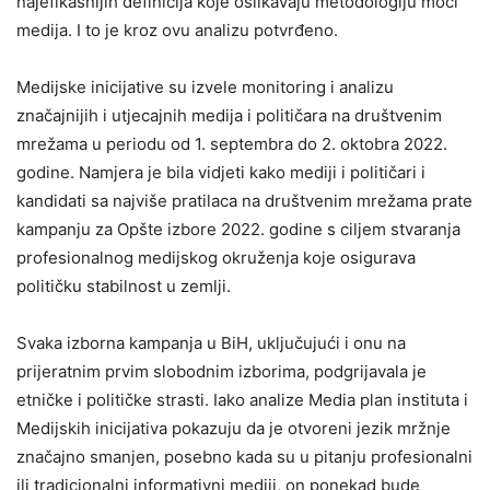
najefikasnijih definicija koje oslikavaju metodologiju moći
medija. I to je kroz ovu analizu potvrđeno.
Medijske inicijative su izvele monitoring i analizu
značajnijih i utjecajnih medija i političara na društvenim
mrežama u periodu od 1. septembra do 2. oktobra 2022.
godine. Namjera je bila vidjeti kako mediji i političari i
kandidati sa najviše pratilaca na društvenim mrežama prate
kampanju za Opšte izbore 2022. godine s ciljem stvaranja
profesionalnog medijskog okruženja koje osigurava
političku stabilnost u zemlji.
Svaka izborna kampanja u BiH, uključujući i onu na
prijeratnim prvim slobodnim izborima, podgrijavala je
etničke i političke strasti. Iako analize Media plan instituta i
Medijskih inicijativa pokazuju da je otvoreni jezik mržnje
značajno smanjen, posebno kada su u pitanju profesionalni
ili tradicionalni informativni mediji, on ponekad bude