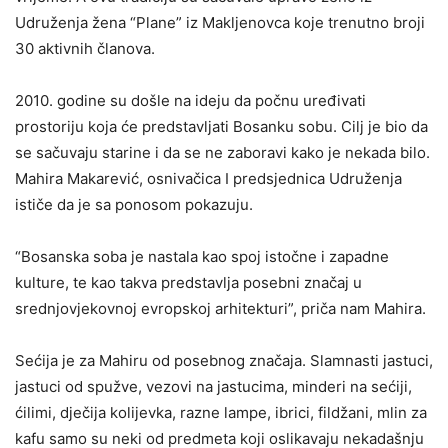
Udruženja žena “Plane” iz Makljenovca koje trenutno broji
30 aktivnih članova.
2010. godine su došle na ideju da počnu uređivati
prostoriju koja će predstavljati Bosanku sobu. Cilj je bio da
se sačuvaju starine i da se ne zaboravi kako je nekada bilo.
Mahira Makarević, osnivačica I predsjednica Udruženja
ističe da je sa ponosom pokazuju.
“Bosanska soba je nastala kao spoj istočne i zapadne
kulture, te kao takva predstavlja posebni značaj u
srednjovjekovnoj evropskoj arhitekturi”, priča nam Mahira.
Sećija je za Mahiru od posebnog značaja. Slamnasti jastuci,
jastuci od spužve, vezovi na jastucima, minderi na sećiji,
ćilimi, dječija kolijevka, razne lampe, ibrici, fildžani, mlin za
kafu samo su neki od predmeta koji oslikavaju nekadašnju