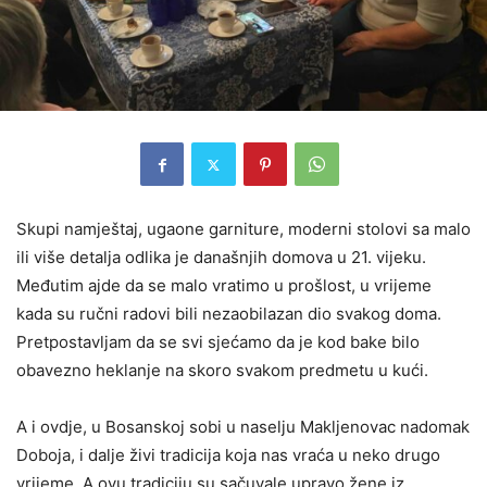
Skupi namještaj, ugaone garniture, moderni stolovi sa malo
ili više detalja odlika je današnjih domova u 21. vijeku.
Međutim ajde da se malo vratimo u prošlost, u vrijeme
kada su ručni radovi bili nezaobilazan dio svakog doma.
Pretpostavljam da se svi sjećamo da je kod bake bilo
obavezno heklanje na skoro svakom predmetu u kući.
A i ovdje, u Bosanskoj sobi u naselju Makljenovac nadomak
Doboja, i dalje živi tradicija koja nas vraća u neko drugo
vrijeme. A ovu tradiciju su sačuvale upravo žene iz