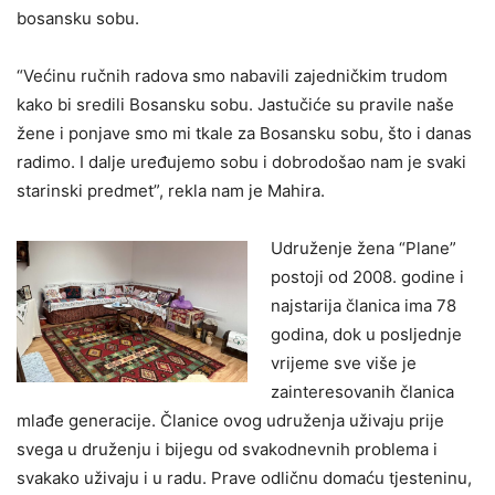
bosansku sobu.
“Većinu ručnih radova smo nabavili zajedničkim trudom
kako bi sredili Bosansku sobu. Jastučiće su pravile naše
žene i ponjave smo mi tkale za Bosansku sobu, što i danas
radimo. I dalje uređujemo sobu i dobrodošao nam je svaki
starinski predmet”, rekla nam je Mahira.
Udruženje žena “Plane”
postoji od 2008. godine i
najstarija članica ima 78
godina, dok u posljednje
vrijeme sve više je
zainteresovanih članica
mlađe generacije. Članice ovog udruženja uživaju prije
svega u druženju i bijegu od svakodnevnih problema i
svakako uživaju i u radu. Prave odličnu domaću tjesteninu,