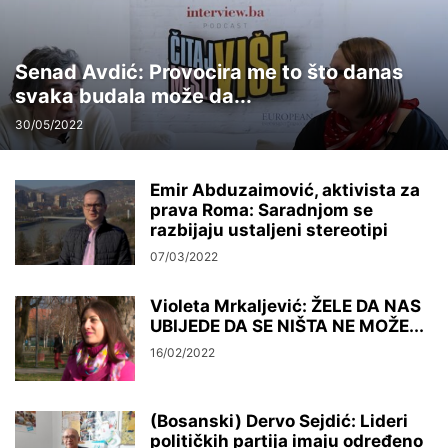
Senad Avdić: Provocira me to što danas
svaka budala može da...
30/05/2022
Emir Abduzaimović, aktivista za
prava Roma: Saradnjom se
razbijaju ustaljeni stereotipi
07/03/2022
Violeta Mrkaljević: ŽELE DA NAS
UBIJEDE DA SE NIŠTA NE MOŽE...
16/02/2022
(Bosanski) Dervo Sejdić: Lideri
političkih partija imaju određeno