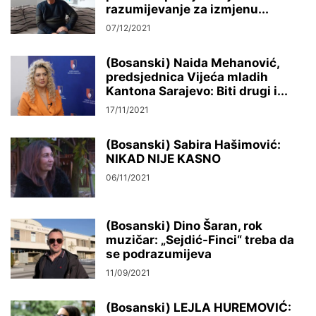
razumijevanje za izmjenu...
07/12/2021
(Bosanski) Naida Mehanović,
predsjednica Vijeća mladih
Kantona Sarajevo: Biti drugi i...
17/11/2021
(Bosanski) Sabira Hašimović:
NIKAD NIJE KASNO
06/11/2021
(Bosanski) Dino Šaran, rok
muzičar: „Sejdić-Finci“ treba da
se podrazumijeva
11/09/2021
(Bosanski) LEJLA HUREMOVIĆ: