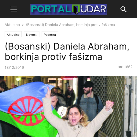
Aktuelno
(Bosanski) Daniela Abraham, borkinja protiv fašizma
Aktuelno
Novosti
Pocetna
(Bosanski) Daniela Abraham,
borkinja protiv fašizma
1862
13/12/2019