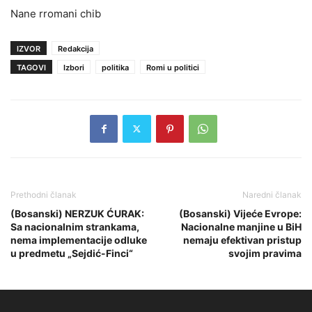
Nane rromani chib
IZVOR
Redakcija
TAGOVI
Izbori
politika
Romi u politici
Prethodni članak
Naredni članak
(Bosanski) NERZUK ĆURAK:
(Bosanski) Vijeće Evrope:
Sa nacionalnim strankama,
Nacionalne manjine u BiH
nema implementacije odluke
nemaju efektivan pristup
u predmetu „Sejdić-Finci“
svojim pravima