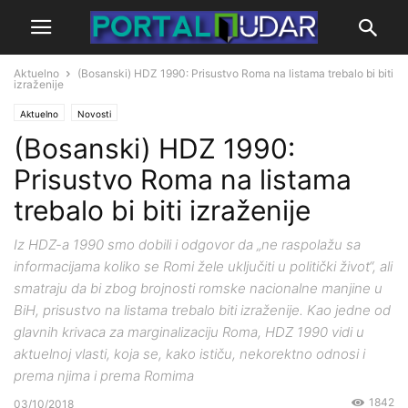
Aktuelno
(Bosanski) HDZ 1990: Prisustvo Roma na listama trebalo bi biti
izraženije
Aktuelno
Novosti
(Bosanski) HDZ 1990:
Prisustvo Roma na listama
trebalo bi biti izraženije
Iz HDZ-a 1990 smo dobili i odgovor da „ne raspolažu sa
informacijama koliko se Romi žele uključiti u politički život“, ali
smatraju da bi zbog brojnosti romske nacionalne manjine u
BiH, prisustvo na listama trebalo biti izraženije. Kao jedne od
glavnih krivaca za marginalizaciju Roma, HDZ 1990 vidi u
aktuelnoj vlasti, koja se, kako ističu, nekorektno odnosi i
prema njima i prema Romima
1842
03/10/2018