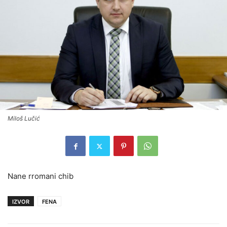
Miloš Lučić
Nane rromani chib
IZVOR
FENA