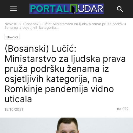
Novosti
(Bosanski) Lučić: Ministarstvo za ljudska prava pruža podršku
ženama iz osjetljivih kategorija,...
Novosti
(Bosanski) Lučić:
Ministarstvo za ljudska prava
pruža podršku ženama iz
osjetljivih kategorija, na
Romkinje pandemija vidno
uticala
972
15/10/2021