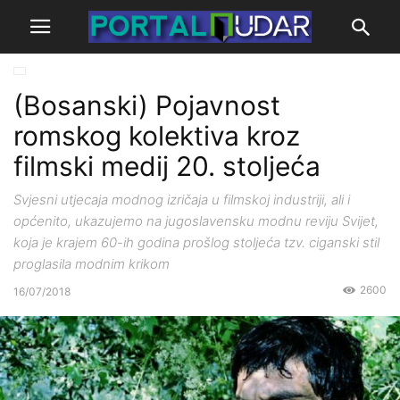
(Bosanski) Pojavnost
romskog kolektiva kroz
filmski medij 20. stoljeća
Svjesni utjecaja modnog izričaja u filmskoj industriji, ali i
općenito, ukazujemo na jugoslavensku modnu reviju Svijet,
koja je krajem 60-ih godina prošlog stoljeća tzv. ciganski stil
proglasila modnim krikom
2600
16/07/2018