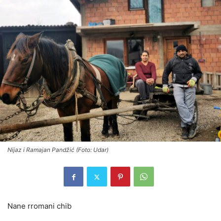
Nijaz i Ramajan Pandžić (Foto: Udar)
Nane rromani chib