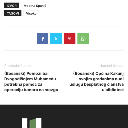
IZVOR
Medina Spahić
TAGOVI
Visoko
Prethodni članak
Naredni članak
(Bosanski) Pomozi.ba:
(Bosanski) Općina Kakanj
Dvogodišnjem Muhamedu
svojim građanima nudi
potrebna pomoć za
uslugu besplatnog članstva
operaciju tumora na mozgu
u biblioteci