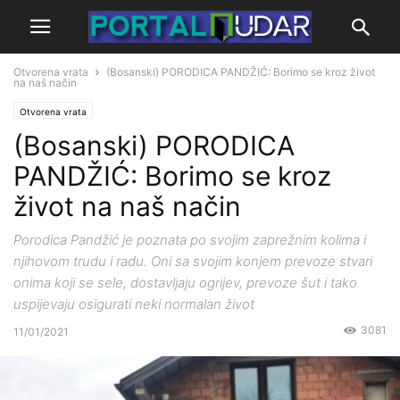
Otvorena vrata
(Bosanski) PORODICA PANDŽIĆ: Borimo se kroz život
na naš način
Otvorena vrata
(Bosanski) PORODICA
PANDŽIĆ: Borimo se kroz
život na naš način
Porodica Pandžić je poznata po svojim zaprežnim kolima i
njihovom trudu i radu. Oni sa svojim konjem prevoze stvari
onima koji se sele, dostavljaju ogrijev, prevoze šut i tako
uspijevaju osigurati neki normalan život
3081
11/01/2021