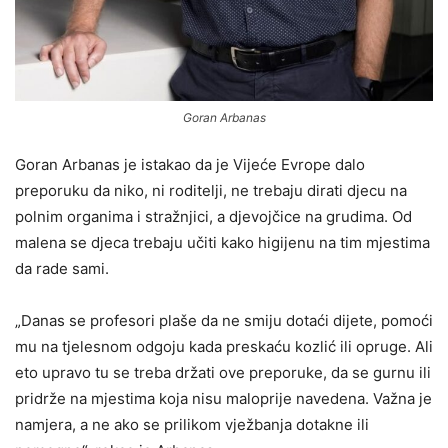
Goran Arbanas
Goran Arbanas je istakao da je Vijeće Evrope dalo
preporuku da niko, ni roditelji, ne trebaju dirati djecu na
polnim organima i stražnjici, a djevojčice na grudima. Od
malena se djeca trebaju učiti kako higijenu na tim mjestima
da rade sami.
„Danas se profesori plaše da ne smiju dotaći dijete, pomoći
mu na tjelesnom odgoju kada preskaću kozlić ili opruge. Ali
eto upravo tu se treba držati ove preporuke, da se gurnu ili
pridrže na mjestima koja nisu maloprije navedena. Važna je
namjera, a ne ako se prilikom vježbanja dotakne ili