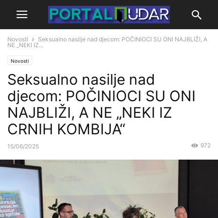
Novosti
Seksualno nasilje nad djecom: POČINIOCI SU ONI NAJBLIŽI, A
NE „NEKI IZ...
Novosti
Seksualno nasilje nad
djecom: POČINIOCI SU ONI
NAJBLIŽI, A NE „NEKI IZ
CRNIH KOMBIJA“
972
15/06/2025