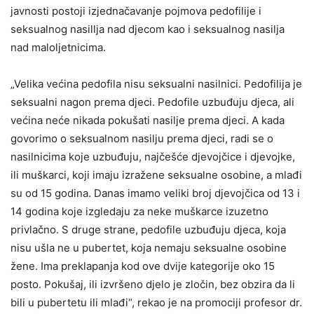
javnosti postoji izjednačavanje pojmova pedofilije i
seksualnog nasillja nad djecom kao i seksualnog nasilja
nad maloljetnicima.
„Velika većina pedofila nisu seksualni nasilnici. Pedofilija je
seksualni nagon prema djeci. Pedofile uzbuđuju djeca, ali
većina neće nikada pokušati nasilje prema djeci. A kada
govorimo o seksualnom nasilju prema djeci, radi se o
nasilnicima koje uzbuđuju, najčešće djevojčice i djevojke,
ili muškarci, koji imaju izražene seksualne osobine, a mlađi
su od 15 godina. Danas imamo veliki broj djevojčica od 13 i
14 godina koje izgledaju za neke muškarce izuzetno
privlačno. S druge strane, pedofile uzbuđuju djeca, koja
nisu ušla ne u pubertet, koja nemaju seksualne osobine
žene. Ima preklapanja kod ove dvije kategorije oko 15
posto. Pokušaj, ili izvršeno djelo je zločin, bez obzira da li
bili u pubertetu ili mlađi“, rekao je na promociji profesor dr.