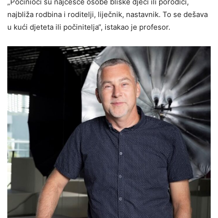
„Počinioci su najčešće osobe bliske djeci ili porodici,
najbliža rodbina i roditelji, liječnik, nastavnik. To se dešava
u kući djeteta ili počinitelja“, istakao je profesor.