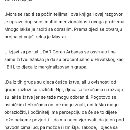
„Mora se raditi sa počiniteljima i ova knjiga i ovaj razgovor
je upravo dopisnos multidimenzionalnosti ovoga problema.
Mnogo lakše je raditi sa odraslim. Prema djeci se otvaraju
brojna pitanja“, rekla je Mavrak.
U izjavi za portal UDAR Goran Arbanas se osvrnuo i na
same žrtve. Istakao je da su procentualno u Hrvatskoj, kao
i BiH, to djeca iz marginalizovanih grupa.
„Da iz tih grupa su djeca češće žrtve, ali u ovisnosti od
grupe razlozi su različiti. Npr, djeca sa tekočama u razvoju
su lakše žrtve jer se teže mogu odbraniti. Pogotovo se
psihičkim teškočama oni ne mogu znati, oni teško mogu
obrazložiti, i počinitelj ima percepciju da će se to dijete
teže nekome povjeriti i da mu neće vjerovati, da je on pod
navodnicima lud, pa možda i izmišlja. Takođe, i djeca sa