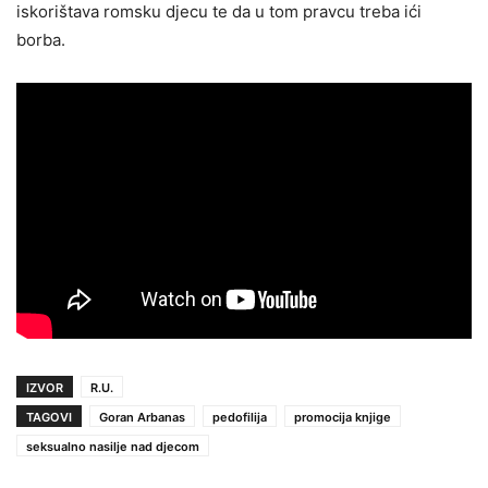
iskorištava romsku djecu te da u tom pravcu treba ići
borba.
IZVOR
R.U.
TAGOVI
Goran Arbanas
pedofilija
promocija knjige
seksualno nasilje nad djecom