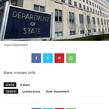
State Department
Nane rromani chib
IZVOR
D.Mrkić
TAGOVI
Ljudska prava
State Department