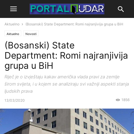
Aktuelno
(Bosanski) State Department: Romi najranjivija grupa u BiH
Aktuelno
Novosti
(Bosanski) State
Department: Romi najranjivija
grupa u BiH
Riječ je o izvještaju kakav američka vlada pravi za zemlje
širom svijeta, i u kojem se analiziraju svi važniji aspekti stanja
ljudskih prava
1856
13/03/2020