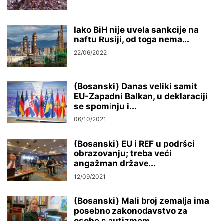
Iako BiH nije uvela sankcije na
naftu Rusiji, od toga nema...
22/06/2022
(Bosanski) Danas veliki samit
EU-Zapadni Balkan, u deklaraciji
se spominju i...
06/10/2021
(Bosanski) EU i REF u podršci
obrazovanju; treba veći
angažman države...
12/09/2021
(Bosanski) Mali broj zemalja ima
posebno zakonodavstvo za
osobe s autizmom