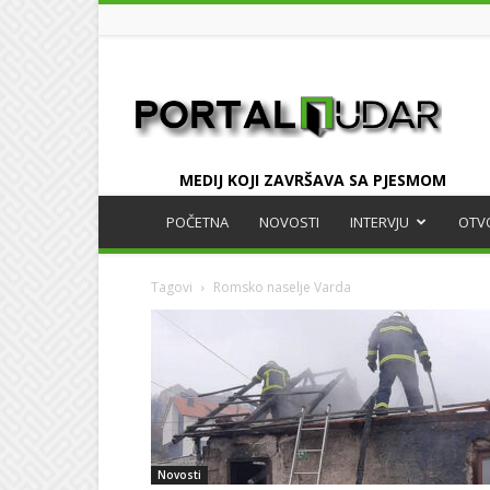
UDAR
MEDIJ KOJI ZAVRŠAVA SA PJESMOM
POČETNA
NOVOSTI
INTERVJU
OTV
Tagovi
Romsko naselje Varda
Novosti