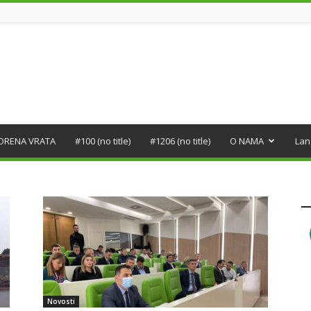
ORENA VRATA
#100 (no title)
#1206 (no title)
O NAMA
Lan
Novosti