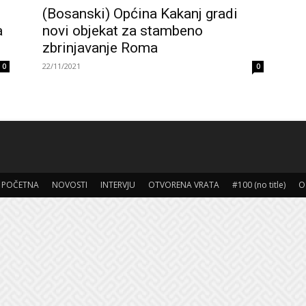
(Bosanski) Općina Kakanj gradi
a
novi objekat za stambeno
zbrinjavanje Roma
22/11/2021
0
0
POČETNA
NOVOSTI
INTERVJU
OTVORENA VRATA
#100 (no title)
O