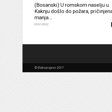
(Bosanski) U romskom naselju u
Kaknju došlo do požara, pričinjen
manja...
02/01/2022
© Elabsarajevo 2017