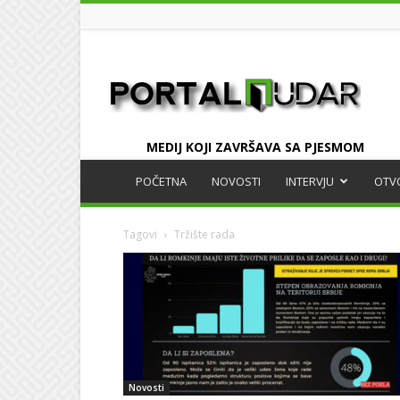
UDAR
MEDIJ KOJI ZAVRŠAVA SA PJESMOM
POČETNA
NOVOSTI
INTERVJU
OTV
Tagovi
Tržište rada
Novosti