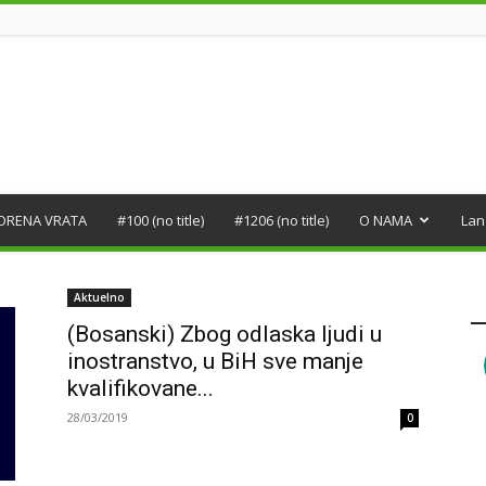
ORENA VRATA
#100 (no title)
#1206 (no title)
O NAMA
Lan
Aktuelno
(Bosanski) Zbog odlaska ljudi u
inostranstvo, u BiH sve manje
kvalifikovane...
28/03/2019
0