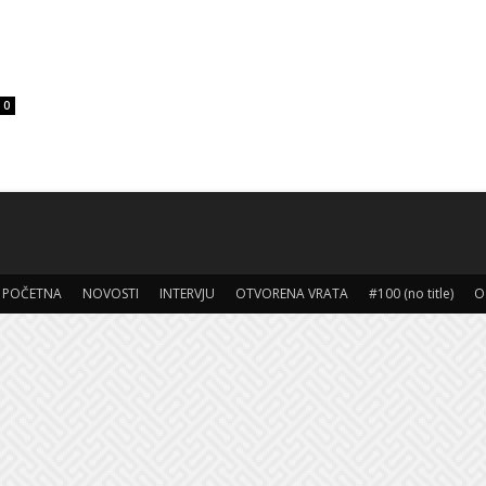
0
POČETNA
NOVOSTI
INTERVJU
OTVORENA VRATA
#100 (no title)
O