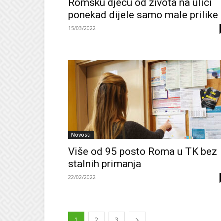
Romsku djecu od života na ulici
ponekad dijele samo male prilike
15/03/2022
Novosti
Više od 95 posto Roma u TK bez
stalnih primanja
22/02/2022
1
2
3