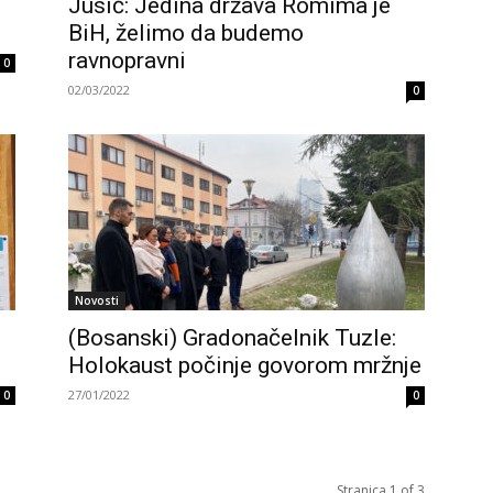
Jusić: Jedina država Romima je
BiH, želimo da budemo
ravnopravni
0
02/03/2022
0
Novosti
(Bosanski) Gradonačelnik Tuzle:
Holokaust počinje govorom mržnje
27/01/2022
0
0
Stranica 1 of 3