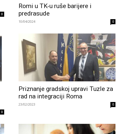
Romi u TK-u ruše barijere i
predrasude
0
10/04/2024
0
Priznanje gradskoj upravi Tuzle za
rad na integraciji Roma
23/02/2023
0
0